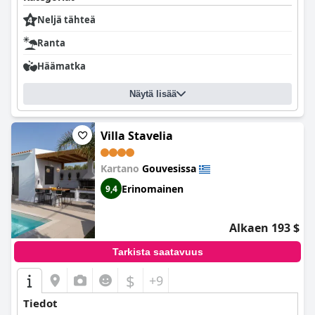
Neljä tähteä
Ranta
Häämatka
Näytä lisää
Villa Stavelia
Kartano
Gouvesissa
Erinomainen
9,4
Alkaen 193 $
Tarkista saatavuus
$
+9
Tiedot