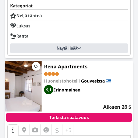
Kategoriat
Neljä tähteä
Luksus
Ranta
Näytä lisää
Rena Apartments
Huoneistohotelli
Gouvesissa
Erinomainen
9,1
Alkaen 26 $
Tarkista saatavuus
$
+5