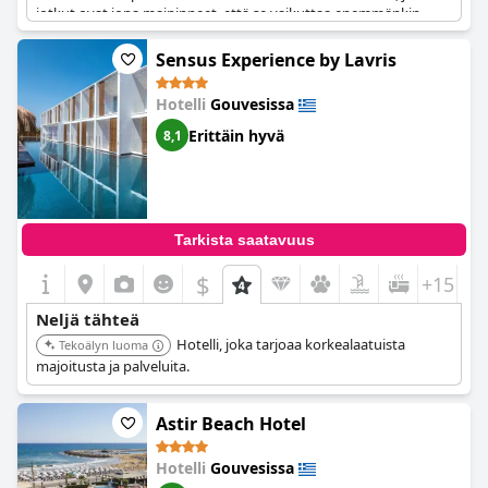
jotkut ovat jopa maininneet, että se vaikuttaa enemmänkin
kahden tähden hotellilta. Huolestuneita oltiin all inclusive -
aterioiden laadusta ja monipuolisuudesta sekä huoneiden
Sensus Experience by Lavris
yleisestä tasosta. Vieraat ovat myös korostaneet, että hotelli ei
ole maksetun hinnan arvoinen ja että neljän tähden luokitusta
Hotelli
Gouvesissa
ei pitäisi sisällyttää hotellin markkinointiin.
Erittäin hyvä
8,1
Tarkista saatavuus
$
+15
Neljä tähteä
Hotelli, joka tarjoaa korkealaatuista
Tekoälyn luoma
majoitusta ja palveluita.
Astir Beach Hotel
Hotelli
Gouvesissa