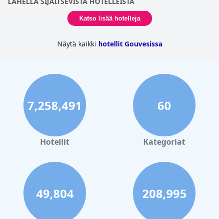
LAHELLA SIJAITSEVISTA HOTELLEISTA
Katso lisää hotelleja
Näytä kaikki
hotellit Gouvesissa
7,258,491
60
Hotellit
Kategoriat
49,804
208,995