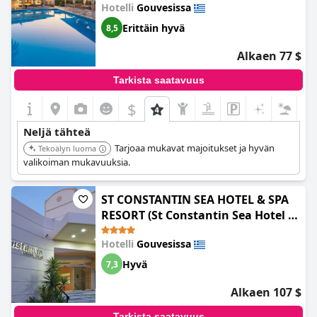
Hotelli
Gouvesissa
alueella.
Erittäin hyvä
8,5
Alkaen 77 $
Tarkista saatavuus
$
Neljä tähteä
Tarjoaa mukavat majoitukset ja hyvän
Tekoälyn luoma
valikoiman mukavuuksia.
ST CONSTANTIN SEA HOTEL & SPA
RESORT (St Constantin Sea Hotel &
Spa Resort)
Hotelli
Gouvesissa
Hyvä
7,3
Alkaen 107 $
Tarkista saatavuus