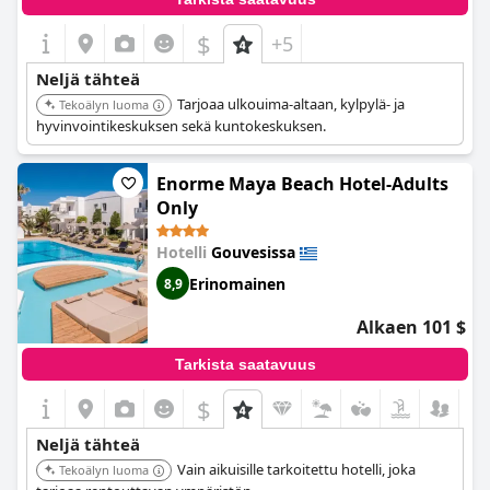
$
+5
Neljä tähteä
Tarjoaa ulkouima-altaan, kylpylä- ja
Tekoälyn luoma
hyvinvointikeskuksen sekä kuntokeskuksen.
Enorme Maya Beach Hotel-Adults
Only
Hotelli
Gouvesissa
Erinomainen
8,9
Alkaen 101 $
Tarkista saatavuus
$
Neljä tähteä
Vain aikuisille tarkoitettu hotelli, joka
Tekoälyn luoma