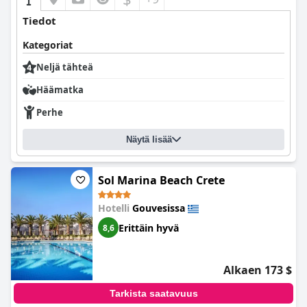
Tiedot
Kategoriat
Neljä tähteä
Häämatka
Perhe
Näytä lisää
Sol Marina Beach Crete
Hotelli
Gouvesissa
Erittäin hyvä
8,6
Alkaen 173 $
Tarkista saatavuus