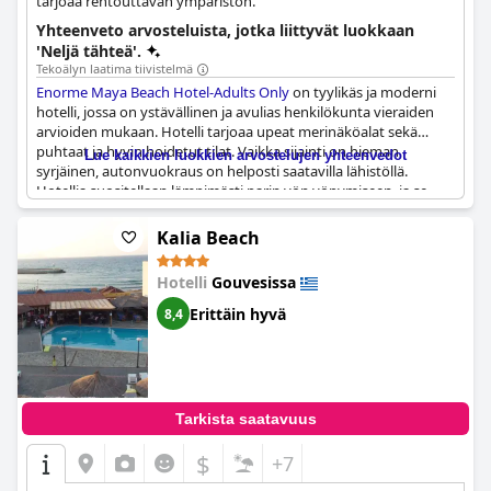
tarjoaa rentouttavan ympäristön.
Yhteenveto arvosteluista, jotka liittyvät luokkaan
'Neljä tähteä'.
Tekoälyn laatima tiivistelmä
Enorme Maya Beach Hotel-Adults Only
on tyylikäs ja moderni
hotelli, jossa on ystävällinen ja avulias henkilökunta vieraiden
arvioiden mukaan. Hotelli tarjoaa upeat merinäköalat sekä
puhtaat ja hyvin hoidetut tilat. Vaikka sijainti on hieman
Lue kaikkien luokkien arvostelujen yhteenvedot
syrjäinen, autonvuokraus on helposti saatavilla lähistöllä.
Hotellia suositellaan lämpimästi parin yön yöpymiseen, ja se
toimii täydellisenä tukikohtana Kreetan pohjoisosaan
tutustumiseen. Ruoan ja juomien hinnat ovat kohtuulliset ja
Kalia Beach
ateriat ovat herkullisia. Hotelli sopii erinomaisesti lentokoneiden
bongauslomaan, mutta ei sovi rantalomailijoille. Vaikka jotkut
Hotelli
Gouvesissa
vieraat väittävät, että hotelli ei ole todella neljän tähden hotelli,
monet arvostelijat kuvaavat sitä poikkeukselliseksi, upeaksi,
Erittäin hyvä
8,4
loistavaksi ja täydelliseksi.
Tarkista saatavuus
$
+7