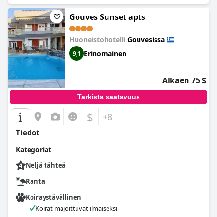
Gouves Sunset apts
Huoneistohotelli
Gouvesissa
Erinomainen
9,1
Alkaen 75 $
Tarkista saatavuus
$
+8
Tiedot
Kategoriat
Neljä tähteä
Ranta
Koiraystävällinen
Koirat majoittuvat ilmaiseksi