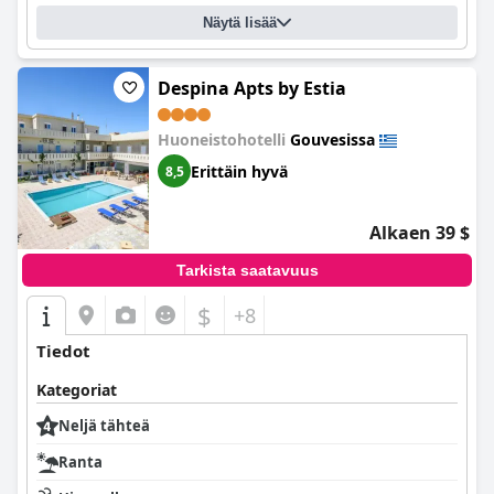
Näytä lisää
Despina Apts by Estia
Huoneistohotelli
Gouvesissa
Erittäin hyvä
8,5
Alkaen 39 $
Tarkista saatavuus
$
+8
Tiedot
Kategoriat
Neljä tähteä
Ranta