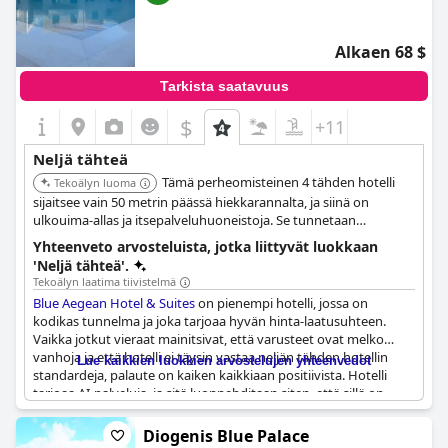
Alkaen 68 $
Tarkista saatavuus
$
+11
Neljä tähteä
Tämä perheomisteinen 4 tähden hotelli
Tekoälyn luoma
sijaitsee vain 50 metrin päässä hiekkarannalta, ja siinä on
ulkouima-allas ja itsepalveluhuoneistoja. Se tunnetaan
erinomaisesta palvelustaan ja perheystävällisestä
Yhteenveto arvosteluista, jotka liittyvät luokkaan
ympäristöstään.
'Neljä tähteä'.
Tekoälyn laatima tiivistelmä
Blue Aegean Hotel & Suites
on pienempi hotelli, jossa on
kodikas tunnelma ja joka tarjoaa hyvän hinta-laatusuhteen.
Vaikka jotkut vieraat mainitsivat, että varusteet ovat melko
vanhoja ja että hotelli ei täysin vastaa neljän tähden hotellin
Lue kaikkien luokkien arvostelujen yhteenvedot
standardeja, palaute on kaiken kaikkiaan positiivista. Hotelli
tarjoaa AI-palveluja, ja sitä luonnehditaan siten, että sillä on
paljon potentiaalia kehittyä vielä paremmaksi. Jotkut vieraat
mainitsivat kuitenkin, että huoneissa ei ole saippuaa,
Diogenis Blue Palace
shampoonäytteitä ja hiustenkuivaajaa, joita neljän tähden