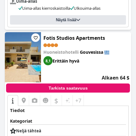
Uima-allas
Uima-allas kierroskaistoilla
Ulkouima-allas
Näytä lisää
Fotis Studios Apartments
Huoneistohotelli
Gouvesissa
Erittäin hyvä
8,1
Alkaen 64 $
Tarkista saatavuus
$
+7
Tiedot
Kategoriat
Neljä tähteä