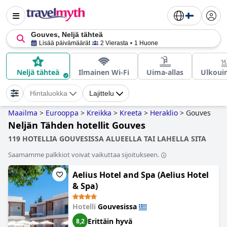
Gouves, Neljä tähteä
Lisää päivämäärät
2 Vierasta
1 Huone
Neljä tähteä
Ilmainen Wi-Fi
Uima-allas
Ulkouim
Hintaluokka
Lajittelu
Maailma
>
Eurooppa
>
Kreikka
>
Kreeta
>
Heraklio
>
Gouves
Neljän Tähden hotellit Gouves
119 HOTELLIA GOUVESISSA ALUEELLA TAI LAHELLA SITA
Saamamme palkkiot voivat vaikuttaa sijoitukseen.
Aelius Hotel and Spa (Aelius Hotel
& Spa)
Hotelli
Gouvesissa
Erittäin hyvä
8,2