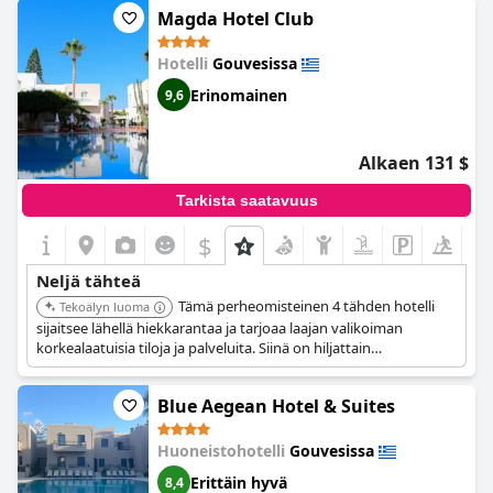
hotellilomalle.
Magda Hotel Club
Hotelli
Gouvesissa
Erinomainen
9,6
Alkaen 131 $
Tarkista saatavuus
$
Neljä tähteä
Tämä perheomisteinen 4 tähden hotelli
Tekoälyn luoma
sijaitsee lähellä hiekkarantaa ja tarjoaa laajan valikoiman
korkealaatuisia tiloja ja palveluita. Siinä on hiljattain
rakennettuja huoneita, joissa on king-size-vuoteet, sadesuihkut
ja ilmainen nopea Wi-Fi. Lisäpalveluihin kuuluvat useita uima-
Blue Aegean Hotel & Suites
altaita, ulkotenniskenttä ja kuntokeskus.
Huoneistohotelli
Gouvesissa
Erittäin hyvä
8,4