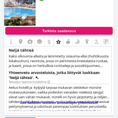
Tarkista saatavuus
$
Neljä tähteä
Kaksi ulkouima-allasta ja lämmitetty sisäuima-allas (huhtikuusta
lokakuuhun), ravintola, jossa on perinteistä kreetalaista ruokaa,
ja baarit, joissa on herkullisia cocktaileja ja suosikkijuomasi,
kylpylä- ja kuntosalitilat, viihtyisät ja tyylikkäät huoneet ja
Yhteenveto arvosteluista, jotka liittyvät luokkaan
sisätilat sekä vertaansa vailla oleva vieraanvaraisuus ja
'Neljä tähteä'.
erinomaiset palvelut ovat vain osa hotellin neljän tähden
Tekoälyn laatima tiivistelmä
mukavuuksista ja tiloista, jotka ovat kaikkien vieraiden
Aelius-hotelli ja -kylpylä tarjoaa mukavan oleskelun monine
käytettävissä.
mukavuuksineen, vaikka joidenkin vieraiden mielestä sängyt
olivat vain vähän mukavat. Hotelli on hyvin järjestetty ja neljän
tähden luokituksen arvoinen, mutta jotkut arvostelijat ilmaisivat
Lue kaikkien luokkien arvostelujen yhteenvedot
pettymyksensä ja odottivat parempaa luokituksen perusteella.
Joistakin negatiivisista kommenteista huolimatta hotelli on
kaiken kaikkiaan erinomainen valinta neljän tähden