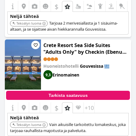
$
Neljä tähteä
Tarjoaa 2 merivesiallasta ja 1 sisäuima-
Tekoälyn luoma
altaan, ja se sijaitsee aivan hiekkarannalla Gouvesissa.
Crete Resort Sea Side Suites
"Adults Only" by Checkin (Ebenus
Suites "Adults Only" by Checkin)
Huoneistohotelli
Gouvesissa
Erinomainen
9,3
Tarkista saatavuus
$
+10
Neljä tähteä
Vain aikuisille tarkoitettu lomakeskus, joka
Tekoälyn luoma
tarjoaa rauhallista majoitusta ja palveluita.