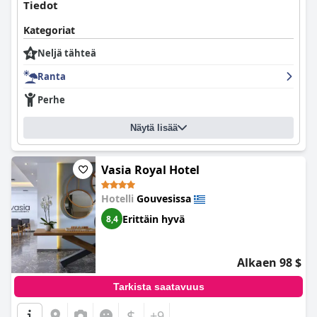
Tiedot
Kategoriat
Neljä tähteä
Ranta
Perhe
Näytä lisää
Vasia Royal Hotel
Hotelli
Gouvesissa
Erittäin hyvä
8,4
Alkaen 98 $
Tarkista saatavuus
$
+9