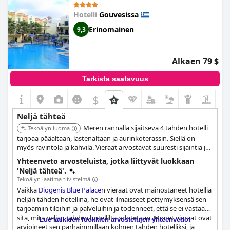
hotellista pitäisi löytyä. Näistä pienistä puutteista huolimatta
Hotelli
Gouvesissa
suurin osa vieraista oli sitä mieltä, että hotellin huoneet
vastaavat kuvausta ja että se on pieni ja mukava paikka yöpyä.
Erinomainen
9,3
Alkaen 79 $
Tarkista saatavuus
$
Neljä tähteä
Meren rannalla sijaitseva 4 tähden hotelli
Tekoälyn luoma
tarjoaa pääaltaan, lastenaltaan ja aurinkoterassin. Siellä on
myös ravintola ja kahvila. Vieraat arvostavat suuresti sijaintia ja
merinäköalaa.
Yhteenveto arvosteluista, jotka liittyvät luokkaan
'Neljä tähteä'.
Tekoälyn laatima tiivistelmä
Vaikka
Diogenis Blue Palace
n vieraat ovat mainostaneet hotellia
neljän tähden hotellina, he ovat ilmaisseet pettymyksensä sen
tarjoamiin tiloihin ja palveluihin ja todenneet, että se ei vastaa
sitä, mitä neljän tähden hotellilta odotetaan. Monet vieraat ovat
Lue kaikkien luokkien arvostelujen yhteenvedot
arvioineet sen parhaimmillaan kolmen tähden hotelliksi, ja