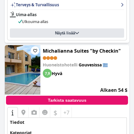
Terveys & Turvallisuus
Uima-allas
Ulkouima-allas
Näytä lisää
Michalianna Suites "by Checkin"
Huoneistohotelli
Gouvesissa
Hyvä
7,9
Alkaen 54 $
Tarkista saatavuus
$
+7
Tiedot
Kategoriat