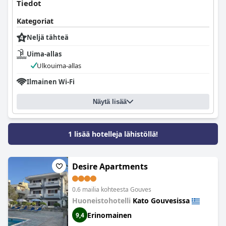
Tiedot
Kategoriat
Neljä tähteä
Uima-allas
Ulkouima-allas
Ilmainen Wi-Fi
Näytä lisää
1 lisää hotelleja lähistöllä!
Desire Apartments
0.6 mailia kohteesta Gouves
Huoneistohotelli
Kato Gouvesissa
Erinomainen
9,4