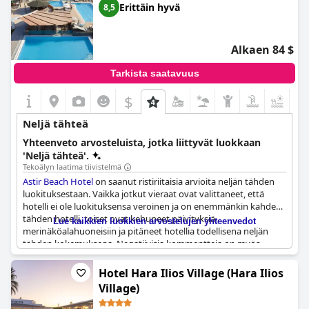
Erittäin hyvä
8,5
Alkaen 84 $
Tarkista saatavuus
$
+9
Neljä tähteä
Yhteenveto arvosteluista, jotka liittyvät luokkaan
'Neljä tähteä'.
Tekoälyn laatima tiivistelmä
Astir Beach Hotel
on saanut ristiriitaisia arvioita neljän tähden
luokituksestaan. Vaikka jotkut vieraat ovat valittaneet, että
hotelli ei ole luokituksensa veroinen ja on enemmänkin kahden
tähden hotelli, toiset ovat kehuneet päivityksiä
Lue kaikkien luokkien arvostelujen yhteenvedot
merinäköalahuoneisiin ja pitäneet hotellia todellisena neljän
tähden kokemuksena. Negatiivisia kommentteja on myös
vanhentuneesta sisustuksesta ja harvoin tapahtuvista
pyyhkeiden vaihdoista. Näistä kritiikeistä huolimatta hotelli
Hotel Hara Ilios Village (Hara Ilios
tarjoaa erilaisia mukavuuksia ja palveluja, kuten mahdollisuuden
Village)
saada rahansa takaisin, jos on tyytymätön. Kaiken kaikkiaan
hotelli on kelpo valinta matkailijoille, jotka haluavat viettää aikaa