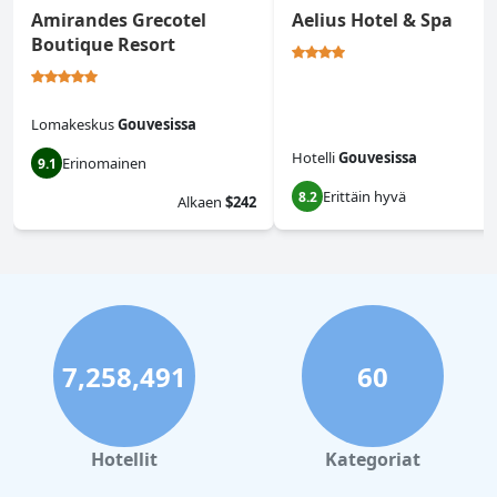
Amirandes Grecotel
Aelius Hotel & Spa
Boutique Resort
Lomakeskus
Gouvesissa
Hotelli
Gouvesissa
Erinomainen
9.1
Erittäin hyvä
8.2
Alkaen
$242
7,258,491
60
Hotellit
Kategoriat