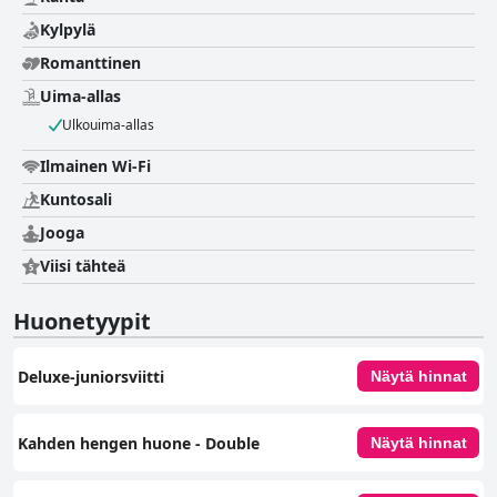
Kylpylä
Romanttinen
Uima-allas
Ulkouima-allas
Ilmainen Wi-Fi
Kuntosali
Jooga
Viisi tähteä
Huonetyypit
Deluxe-juniorsviitti
Näytä hinnat
Kahden hengen huone - Double
Näytä hinnat