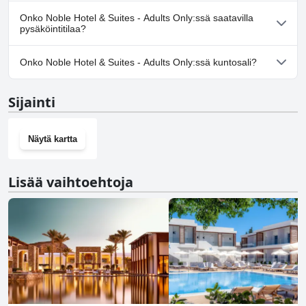
Ei, Noble Hotel & Suites - Adults Only ei salli koiria.
Onko Noble Hotel & Suites - Adults Only:ssä saatavilla
pysäköintitilaa?
Ei, Noble Hotel & Suites - Adults Only ei tarjoa
Onko Noble Hotel & Suites - Adults Only:ssä kuntosali?
pysäköintimahdollisuutta.
Kyllä, Noble Hotel & Suites - Adults Only on kuntosali.
Sijainti
Näytä kartta
Lisää vaihtoehtoja