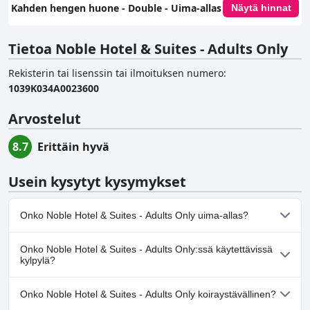
Kahden hengen huone - Double - Uima-allas
Näytä hinnat
Tietoa Noble Hotel & Suites - Adults Only
Rekisterin tai lisenssin tai ilmoituksen numero
:
1039Κ034Α0023600
Arvostelut
8.7
Erittäin hyvä
Usein kysytyt kysymykset
Onko Noble Hotel & Suites - Adults Only uima-allas?
Kyllä, Noble Hotel & Suites - Adults Only:ssä on uima-allas/altaita,
Onko Noble Hotel & Suites - Adults Only:ssä käytettävissä
jotka kuuluvat yhteen tai useampaan seuraavista luokista:
kylpylä?
Ulkouima-allas.
Kyllä, Noble Hotel & Suites - Adults Only tarjoaa kylpylän.
Onko Noble Hotel & Suites - Adults Only koiraystävällinen?