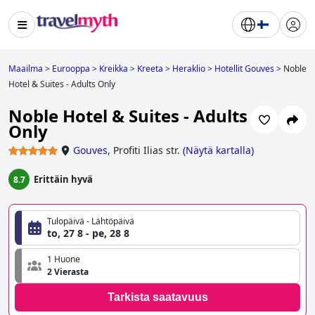
Maailma
>
Eurooppa
>
Kreikka
>
Kreeta
>
Heraklio
>
Hotellit Gouves
>
Noble
Hotel & Suites - Adults Only
Noble Hotel & Suites - Adults
Only
Gouves
,
Profiti Ilias str.
(
Näytä kartalla
)
Erittäin hyvä
8.7
Tulopäivä - Lähtöpäivä
to, 27 8 - pe, 28 8
1 Huone
2 Vierasta
Tarkista saatavuus