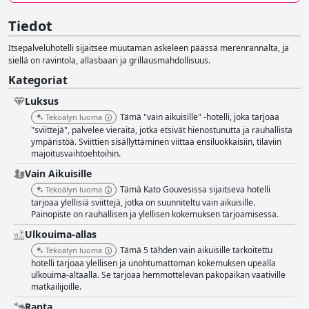
Tiedot
Itsepalveluhotelli sijaitsee muutaman askeleen päässä merenrannalta, ja
siellä on ravintola, allasbaari ja grillausmahdollisuus.
Kategoriat
Luksus
Tämä "vain aikuisille" -hotelli, joka tarjoaa
Tekoälyn luoma
"sviittejä", palvelee vieraita, jotka etsivät hienostunutta ja rauhallista
ympäristöä. Sviittien sisällyttäminen viittaa ensiluokkaisiin, tilaviin
majoitusvaihtoehtoihin.
Vain Aikuisille
Tämä Kato Gouvesissa sijaitseva hotelli
Tekoälyn luoma
tarjoaa ylellisiä sviittejä, jotka on suunniteltu vain aikuisille.
Painopiste on rauhallisen ja ylellisen kokemuksen tarjoamisessa.
Ulkouima-allas
Tämä 5 tähden vain aikuisille tarkoitettu
Tekoälyn luoma
hotelli tarjoaa ylellisen ja unohtumattoman kokemuksen upealla
ulkouima-altaalla. Se tarjoaa hemmottelevan pakopaikan vaativille
matkailijoille.
Ranta