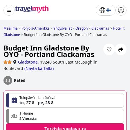
Maailma
>
Pohjois-Amerikka
>
Yhdysvallat
>
Oregon
>
Clackamas
>
Hotellit
Gladstone
>
Budget Inn Gladstone By OYO - Portland Clackamas
Budget Inn Gladstone By
OYO - Portland Clackamas
Gladstone
,
19240 South East McLoughlin
Boulevard
(
Näytä kartalla
)
Rated
5.5
Tulopäivä - Lähtöpäivä
to, 27 8 - pe, 28 8
1 Huone
2 Vierasta
Tarkista saatavuus