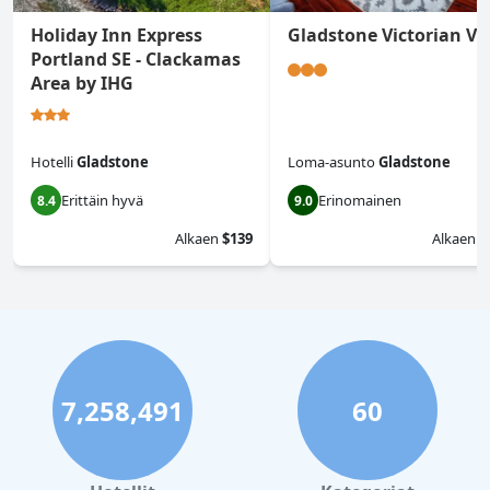
Holiday Inn Express
Gladstone Victorian Vil
Portland SE - Clackamas
Area by IHG
Hotelli
Gladstone
Loma-asunto
Gladstone
Erittäin hyvä
Erinomainen
8.4
9.0
Alkaen
$139
Alkaen
$
7,258,491
60