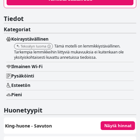
Tiedot
Kategoriat
Koiraystävällinen
Tämä motelli on lemmikkiystävällinen.
Tekoälyn luoma
Tarkempia lemmikkeihin liittyviä mukavuuksia ei kuitenkaan ole
yksityiskohtaisesti kuvattu annetuissa tiedoissa.
Ilmainen Wi-Fi
Pysäköinti
Esteetön
Pieni
Huonetyypit
King-huone ‑ Savuton
Näytä hinnat