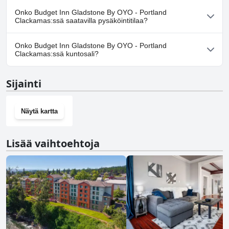
Kyllä, Budget Inn Gladstone By OYO - Portland Clackamas
Onko Budget Inn Gladstone By OYO - Portland
toivottaa koirat tervetulleiksi.
Clackamas:ssä saatavilla pysäköintitilaa?
Kyllä, Budget Inn Gladstone By OYO - Portland Clackamas tarjoaa
Onko Budget Inn Gladstone By OYO - Portland
pysäköintimahdollisuuden.
Clackamas:ssä kuntosali?
Ei, Budget Inn Gladstone By OYO - Portland Clackamas ei ole
Sijainti
kuntosalia.
Näytä kartta
Lisää vaihtoehtoja