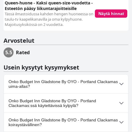
Queen-huone - Kaksi queen-size-vuodetta -
Esteetön pääsy liikuntarajoitteisille
Tässä ilmastoidussa kahden hengen huoneessa on
Näytä hinnat
taulu-tv kaapelikanavilla ja oma kylpyhuone.
Majoitusyksikössä on 2 vuodetta.
Arvostelut
5.5
Rated
Usein kysytyt kysymykset
Onko Budget Inn Gladstone By OYO - Portland Clackamas
uima-allas?
Ei, Budget Inn Gladstone By OYO - Portland Clackamas ei ole
Onko Budget Inn Gladstone By OYO - Portland
uima-allasta.
Clackamas:ssä käytettävissä kylpylä?
Ei, Budget Inn Gladstone By OYO - Portland Clackamas ei tarjoa
Onko Budget Inn Gladstone By OYO - Portland Clackamas
kylpylää.
koiraystävällinen?