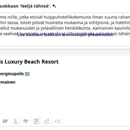
luokkaan 'Neljä tähteä'.
ta niille, jotka etsivät huippuhotellikokemusta ilman suurta rahanku
n tasoa, toiset pitivät huoneita mukavina ja viihtyisinä, ja hotellin 
tellut mukavuudet ja ystävällinen henkilökunta. Aamiainen kauniilla
ka vaativat huomiota, vieraat olivat silti innokkaita palaamaan tähä
Lue kaikkien luokkien arvostelujen yhteenvedot
is Luxury Beach Resort
orgioupolis
omainen
+5