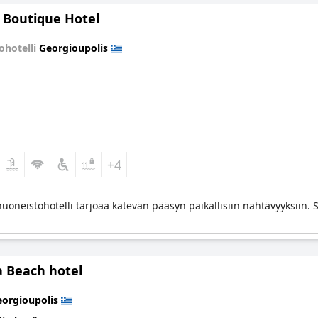
a Boutique Hotel
ohotelli
Georgioupolis
+4
uoneistohotelli tarjoaa kätevän pääsyn paikallisiin nähtävyyksiin. S
a Beach hotel
orgioupolis