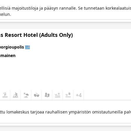
llisiä majoitustiloja ja pääsyn rannalle. Se tunnetaan korkealaatui
kelun.
 Resort Hotel (Adults Only)
orgioupolis
omainen
+4
ettu lomakeskus tarjoaa rauhallisen ympäristön omistautuneilla palvelu