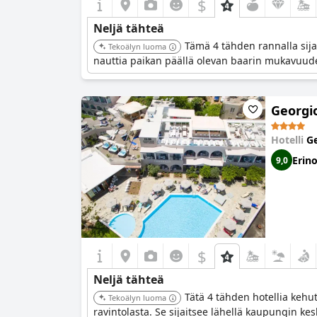
$
Neljä tähteä
Tämä 4 tähden rannalla sijai
Tekoälyn luoma
nauttia paikan päällä olevan baarin mukavuude
Georgi
Hotelli
Ge
Erin
9,0
$
Neljä tähteä
Tätä 4 tähden hotellia kehut
Tekoälyn luoma
ravintolasta. Se sijaitsee lähellä kaupungin kes