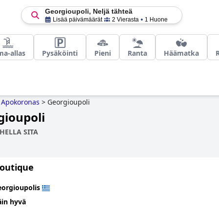
Georgioupoli, Neljä tähteä
Lisää päivämäärät
2 Vierasta
1 Huone
ma-allas
Pysäköinti
Pieni
Ranta
Häämatka
Apokoronas
>
Georgioupoli
gioupoli
HELLA SITA
outique
orgioupolis
äin hyvä