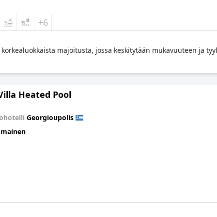
+6
t korkealuokkaista majoitusta, jossa keskitytään mukavuuteen ja ty
Villa Heated Pool
ohotelli
Georgioupolis
omainen