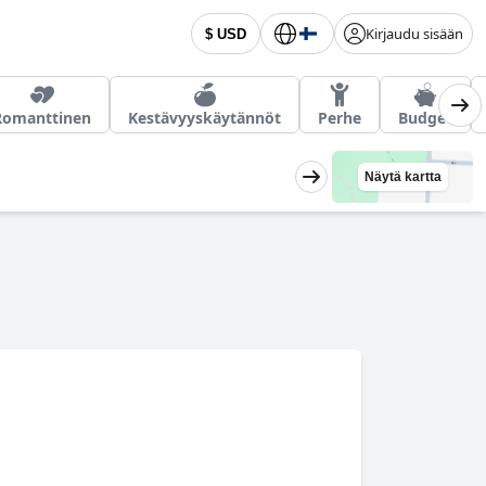
Kirjaudu sisään
$ USD
Romanttinen
Kestävyyskäytännöt
Perhe
Budget
Näytä kartta