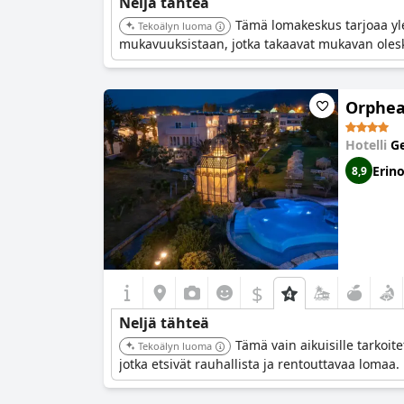
Neljä tähteä
Tämä lomakeskus tarjoaa yle
Tekoälyn luoma
mukavuuksistaan, jotka takaavat mukavan oles
Orpheas
Hotelli
Ge
Erin
8,9
$
Neljä tähteä
Tämä vain aikuisille tarkoit
Tekoälyn luoma
jotka etsivät rauhallista ja rentouttavaa lomaa.