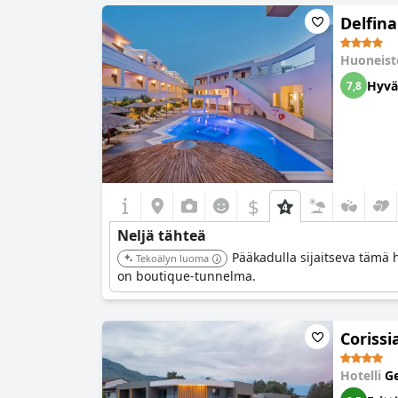
Delfin
Huoneist
Hyvä
7,8
$
Neljä tähteä
Pääkadulla sijaitseva tämä h
Tekoälyn luoma
on boutique-tunnelma.
Corissi
Hotelli
Ge