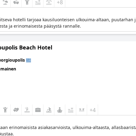
+8
tseva hotelli tarjoaa kausiluonteisen ulkouima-altaan, puutarhan ja
sta ja erinomaisesta pääsystä rannalle.
oupolis Beach Hotel
orgioupolis
omainen
+4
aan erinomaisista asiakasarvioista, ulkouima-altaasta, allasbaarist
kustaa.