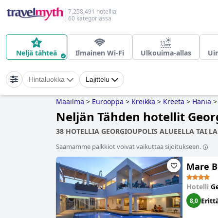
7,258,491 hotellia
60 kategoriassa
Neljä tähteä
Ilmainen Wi-Fi
Ulkouima-allas
Ui
Hintaluokka
Lajittelu
Maailma
>
Eurooppa
>
Kreikka
>
Kreeta
>
Hania
>
Neljän Tähden hotellit Geor
38 HOTELLIA GEORGIOUPOLIS ALUEELLA TAI LA
Saamamme palkkiot voivat vaikuttaa sijoitukseen.
Mare B
Hotelli
Ge
Eritt
8,0