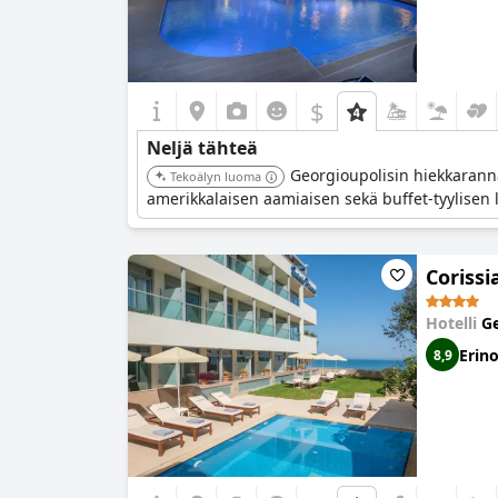
$
Neljä tähteä
Georgioupolisin hiekkaranna
Tekoälyn luoma
amerikkalaisen aamiaisen sekä buffet-tyylisen lou
Corissi
Hotelli
Ge
Erin
8,9