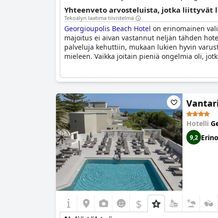
Yhteenveto arvosteluista, jotka liittyvät 
Tekoälyn laatima tiivistelmä
Georgioupolis Beach Hotel
on erinomainen valin
majoitus ei aivan vastannut neljän tähden hotelli
palveluja kehuttiin, mukaan lukien hyvin varus
mieleen. Vaikka joitain pieniä ongelmia oli, jot
Vantar
Hotelli
Ge
Erin
9,2
$