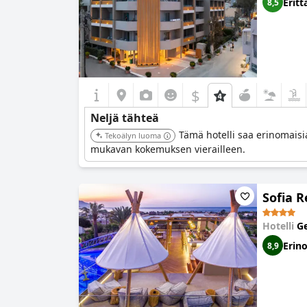
Eritt
8,5
$
Neljä tähteä
Tämä hotelli saa erinomaisi
Tekoälyn luoma
mukavan kokemuksen vierailleen.
Sofia R
Hotelli
Ge
Erin
8,9