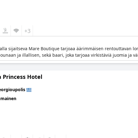
+3
lla sijaitseva Mare Boutique tarjoaa äärimmäisen rentouttavan lom
naan ja illallisen, sekä baari, joka tarjoaa virkistäviä juomia ja vä
a Princess Hotel
orgioupolis
omainen