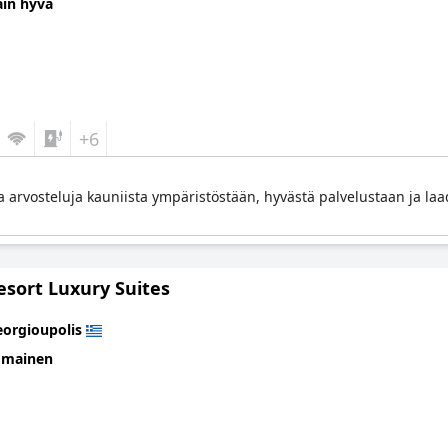
äin hyvä
+6
a arvosteluja kauniista ympäristöstään, hyvästä palvelustaan ja laa
esort Luxury Suites
orgioupolis
omainen