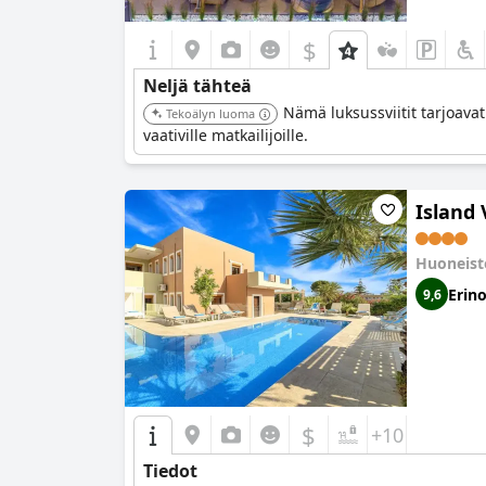
$
Neljä tähteä
Nämä luksussviitit tarjoava
Tekoälyn luoma
vaativille matkailijoille.
Island 
Huoneist
Erin
9,6
$
+10
Tiedot