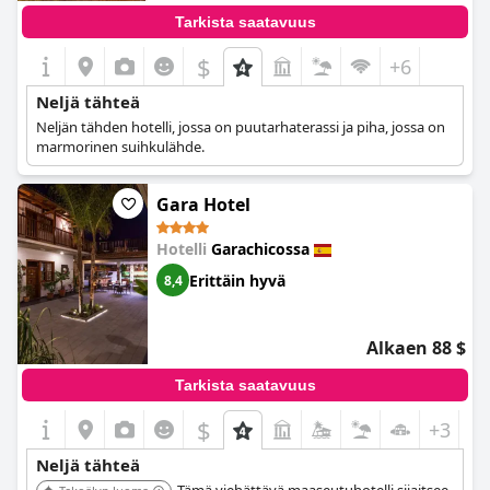
Tarkista saatavuus
$
+6
Neljä tähteä
Neljän tähden hotelli, jossa on puutarhaterassi ja piha, jossa on
marmorinen suihkulähde.
Gara Hotel
Hotelli
Garachicossa
Erittäin hyvä
8,4
Alkaen 88 $
Tarkista saatavuus
$
+3
Neljä tähteä