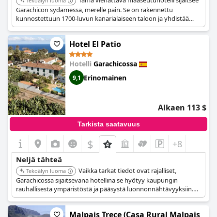
Tämä viehättävä maaseutuhotelli sijaitsee
Tekoälyn luoma
Garachicon sydämessä, merelle päin. Se on rakennettu
kunnostettuun 1700-luvun kanarialaiseen taloon ja yhdistää
maalaismaisen viehätyksen moderniin teknologiaan. Hotellissa
on terassi merinäköalalla ja solarium.
Hotel El Patio
Hotelli
Garachicossa
Erinomainen
9,1
Alkaen 113 $
Tarkista saatavuus
$
+8
Neljä tähteä
Vaikka tarkat tiedot ovat rajalliset,
Tekoälyn luoma
Garachicossa sijaitsevana hotellina se hyötyy kaupungin
rauhallisesta ympäristöstä ja pääsystä luonnonnähtävyyksiin.
Hotelli tarjoaa rauhallisen pakopaikan vieraille, jotka haluavat
tutustua alueeseen.
Malpais Trece (Casa Rural Malpais