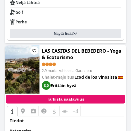
Neljä tähteä
Golf
Perhe
Näytä lisää
LAS CASITAS DEL BEBEDERO - Yoga
& Ecoturismo
2.9 mailia kohteesta Garachico
Chalet-majoitus
Icod de los Vinosissa
Erittäin hyvä
8,0
Tarkista saatavuus
$
+4
Tiedot
Kategoriat