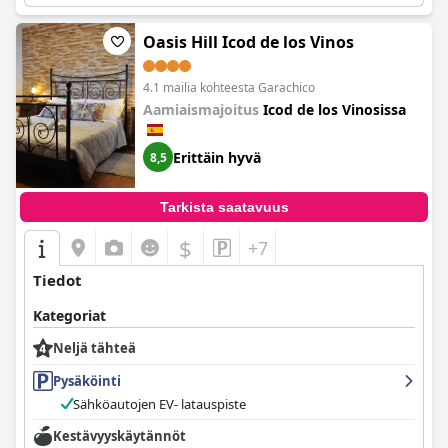
Oasis Hill Icod de los Vinos
4.1 mailia kohteesta Garachico
Aamiaismajoitus
Icod de los Vinosissa
Erittäin hyvä
8,5
Tarkista saatavuus
$
+7
Tiedot
Kategoriat
Neljä tähteä
Pysäköinti
Sähköautojen EV- latauspiste
Kestävyyskäytännöt