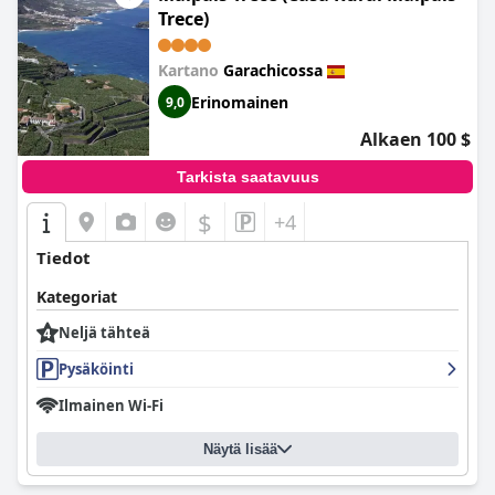
Trece)
Kartano
Garachicossa
Erinomainen
9,0
Alkaen 100 $
Tarkista saatavuus
$
+4
Tiedot
Kategoriat
Neljä tähteä
Pysäköinti
Ilmainen Wi-Fi
Näytä lisää