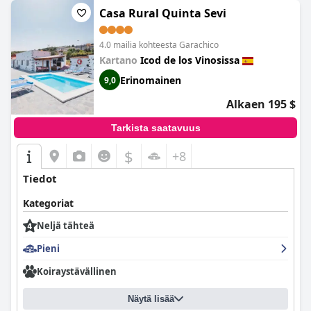
Casa Rural Quinta Sevi
4.0 mailia kohteesta Garachico
Kartano
Icod de los Vinosissa
Erinomainen
9,0
Alkaen 195 $
Tarkista saatavuus
$
+8
Tiedot
Kategoriat
Neljä tähteä
Pieni
Koiraystävällinen
Näytä lisää