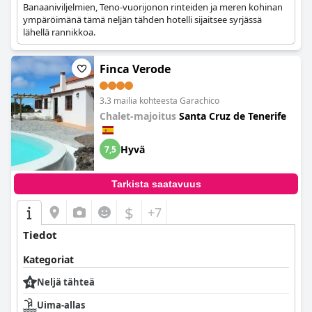
Banaaniviljelmien, Teno-vuorijonon rinteiden ja meren kohinan
ympäröimänä tämä neljän tähden hotelli sijaitsee syrjässä
lähellä rannikkoa.
Finca Verode
3.3 mailia kohteesta Garachico
Chalet-majoitus
Santa Cruz de Tenerife
Hyvä
7,5
Tarkista saatavuus
$
+7
Tiedot
Kategoriat
Neljä tähteä
Uima-allas