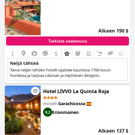
Alkaen 190 $
Tarkista saatavuus
$
+5
Neljä tähteä
Tämä neljän tähden hotelli sijaitsee kauniissa 1700-luvun
huvilassa ja tarjoaa valoisan ja näyttävän designin.
Hotel LIVVO La Quinta Roja
Hotelli
Garachicossa
Erinomainen
9,2
Alkaen 137 $