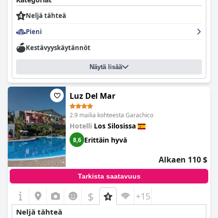
Neljä tähteä
Pieni
Kestävyyskäytännöt
Näytä lisää
Luz Del Mar
2.9 mailia kohteesta Garachico
Hotelli
Los Silosissa
Erittäin hyvä
8,6
Alkaen 110 $
Tarkista saatavuus
$
+15
Neljä tähteä