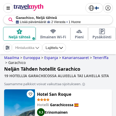
Garachico, Neljä tähteä
Lisää päivämäärät
2 Vierasta
1 Huone
Neljä tähteä
Ilmainen Wi-Fi
Pieni
Pysäköinti
Hintaluokka
Lajittelu
Maailma
>
Eurooppa
>
Espanja
>
Kanariansaaret
>
Teneriffa
>
Garachico
Neljän Tähden hotellit Garachico
19 HOTELLIA GARACHICOSSA ALUEELLA TAI LAHELLA SITA
Saamamme palkkiot voivat vaikuttaa sijoitukseen.
Hotel San Roque
Hotelli
Garachicossa
Erinomainen
9,3