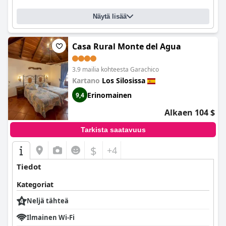
Näytä lisää
Casa Rural Monte del Agua
3.9 mailia kohteesta Garachico
Kartano
Los Silosissa
Erinomainen
9,4
Alkaen 104 $
Tarkista saatavuus
$
+4
Tiedot
Kategoriat
Neljä tähteä
Ilmainen Wi-Fi