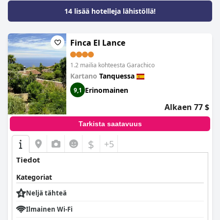
14 lisää hotelleja lähistöllä!
Finca El Lance
1.2 mailia kohteesta Garachico
Kartano
Tanquessa
Erinomainen
9,1
Alkaen 77 $
Tarkista saatavuus
$
+5
Tiedot
Kategoriat
Neljä tähteä
Ilmainen Wi-Fi