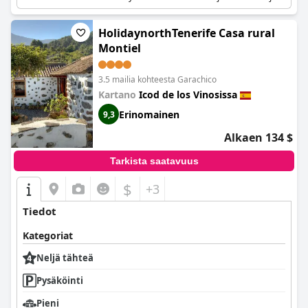
rauhallisesta ilmapiiristä.
HolidaynorthTenerife Casa rural
Montiel
3.5 mailia kohteesta Garachico
Kartano
Icod de los Vinosissa
Erinomainen
9,3
Alkaen 134 $
Tarkista saatavuus
$
+3
Tiedot
Kategoriat
Neljä tähteä
Pysäköinti
Pieni