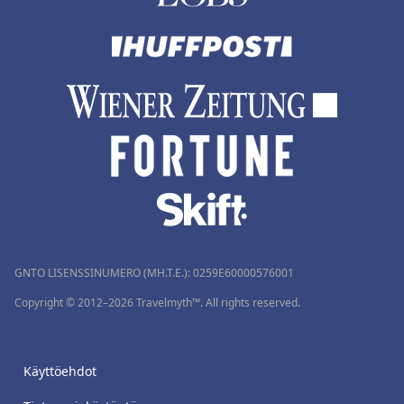
GNTO LISENSSINUMERO (MH.T.E.): 0259Ε60000576001
Copyright © 2012–2026 Travelmyth™. All rights reserved.
Käyttöehdot