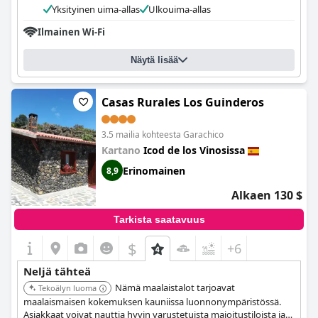
Yksityinen uima-allas
Ulkouima-allas
Ilmainen Wi-Fi
Näytä lisää
Casas Rurales Los Guinderos
3.5 mailia kohteesta Garachico
Kartano
Icod de los Vinosissa
Erinomainen
8,9
Alkaen 130 $
Tarkista saatavuus
$
+6
Neljä tähteä
Nämä maalaistalot tarjoavat
Tekoälyn luoma
maalaismaisen kokemuksen kauniissa luonnonympäristössä.
Asiakkaat voivat nauttia hyvin varustetuista majoitustiloista ja