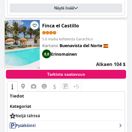
Näytä lisää
Finca el Castillo
5.6 mailia kohteesta Garachico
Kartano
Buenavista del Norte
Erinomainen
8,8
Alkaen 104 $
Tarkista saatavuus
$
+5
Tiedot
Kategoriat
Neljä tähteä
Pysäköinti