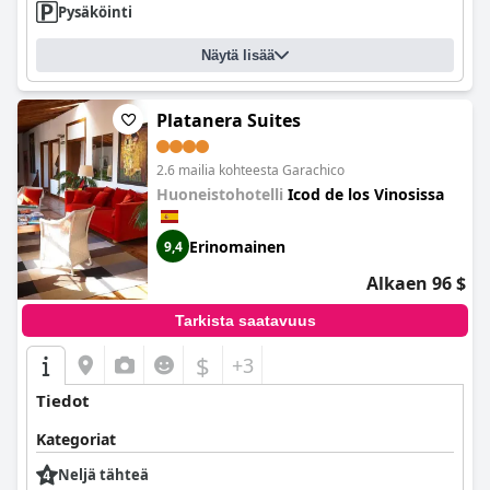
Pysäköinti
Näytä lisää
Platanera Suites
2.6 mailia kohteesta Garachico
Huoneistohotelli
Icod de los Vinosissa
Erinomainen
9,4
Alkaen 96 $
Tarkista saatavuus
$
+3
Tiedot
Kategoriat
Neljä tähteä