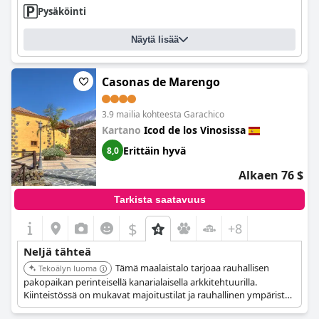
Pysäköinti
Näytä lisää
Casonas de Marengo
3.9 mailia kohteesta Garachico
Kartano
Icod de los Vinosissa
Erittäin hyvä
8,0
Alkaen 76 $
Tarkista saatavuus
$
+8
Neljä tähteä
Tämä maalaistalo tarjoaa rauhallisen
Tekoälyn luoma
pakopaikan perinteisellä kanarialaisella arkkitehtuurilla.
Kiinteistössä on mukavat majoitustilat ja rauhallinen ympäristö,
ihanteellinen rentoutumiseen.