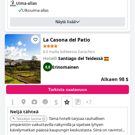
Uima-allas
Ulkouima-allas
Näytä lisää
La Casona del Patio
6.0 mailia kohteesta Garachico
Hotelli
Santiago del Teidessä
Erinomainen
8,8
Alkaen 98 $
Tarkista saatavuus
$
+7
Neljä tähteä
Tämä hotelli tarjoaa rauhallisen
Tekoälyn luoma
ympäristön vaikuttavilla näkymillä ja sijaitsee lyhyen
kävelymatkan päässä kaupungin keskustasta. Siinä on ravintola,