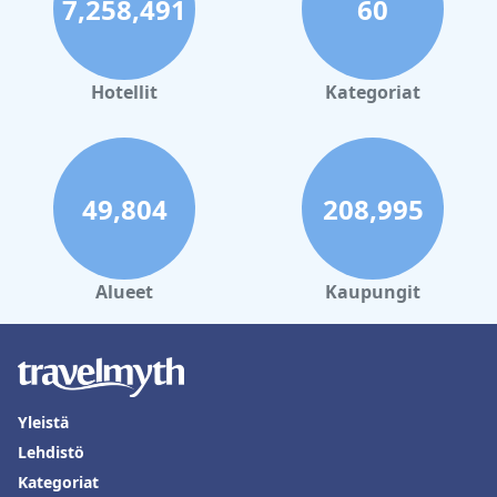
7,258,491
60
Hotellit
Kategoriat
49,804
208,995
Alueet
Kaupungit
Yleistä
Lehdistö
Kategoriat