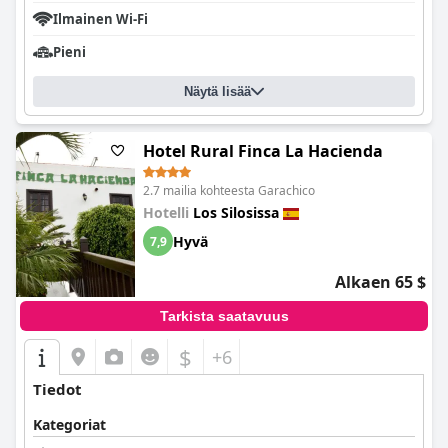
Ilmainen Wi-Fi
Pieni
Näytä lisää
Hotel Rural Finca La Hacienda
2.7 mailia kohteesta Garachico
Hotelli
Los Silosissa
Hyvä
7,9
Alkaen 65 $
Tarkista saatavuus
$
+6
Tiedot
Kategoriat