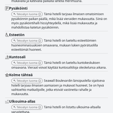
mukavalla ja kätevällä paikalla lähellä merimuuria.
tunkkaisista hajuista ja joistakin huoltotarpeista, mutta nämä eivät
merkittävästi varjosta yleisesti myönteisiä arvosteluja. Puhtaus koko
Pysäköinti
hotellissa on vaihtelevan tasoista. Vaikka monet asiakkaat pitävät
Tämä hotelli tarjoaa ilmaisen omatoimisen
Tekoälyn luoma
huoneensa hyvin hoidettuina ja raikkaina, yleiset tilat, kuten käytävät ja
pysäköinnin paikan päällä, mikä lisää vieraiden mukavuutta. Siinä on
hissit, eivät ajoittain täytä puhtausodotuksia. Asiakkaat mainitsevat
myös pysäköintihalli hissiyhteydellä, mikä lisää mukavuutta ja
toisinaan erityisiä huolenaiheita, kuten tahmeat lattiat ja homeiset alueet,
mahdollistaa katetun pysäköinnin.
mikä viittaa tarpeeseen johdonmukaisempaan ylläpitoon. Hotellin
henkilökunta saa kiitosta ystävällisyydestään ja avuliaisuudestaan.
Esteetön
Tehokkaasta vastaanottopalvelusta huolelliseen siivoukseen useimmat
Tämä hotelli on lueteltu esteettömien
Tekoälyn luoma
asiakkaat tuntevat olevansa hyvin hoidettuja. Yksilöitä, kuten Robert ja
huoneominaisuuksien omaavana, mukaan lukien pyörätuolilla
Toni, korostetaan usein poikkeuksellisesta palvelusta. On kuitenkin
esteettömät huoneet.
yksittäisiä raportteja satunnaisesta töykeydestä ja
huomioimattomuudesta, erityisesti aamiaisaikaan. Hotellin Wi-Fi-
Kuntosali
palvelussa on parantamisen varaa. Vaikka jotkut asiakkaat kokevat hyvän
Tämä hotelli on lueteltu kuntokeskuksen
Tekoälyn luoma
yhteyden, monet pitävät internetiä hitaana tai epäluotettavana, mikä
omaavana. Vieraat voivat käyttää kuntosalitiloja oleskelunsa aikana.
vaikuttaa heidän oleskelunsa yleiseen mukavuuteen. Hotellin uima-allas
Kolme tähteä
saa positiivista palautetta, erityisesti lapsiperheiltä, jotka nauttivat
puhtaasta ja miellyttävästä allasympäristöstä. Joitakin huolto-ongelmia,
Seawall Boulevardin länsipuolella sijaitseva
Tekoälyn luoma
kuten toimimattomia porealtaita ja poreammeita, on havaittu, samoin
hotelli tarjoaa ilmaisen aamiaisen ja mukavat huoneet. Se on hyvä
kuin ajoittainen pula allaspyyhkeistä. Kaiken kaikkiaan asiakkaat
vaihtoehto matkailijoille, jotka etsivät vastinetta rahalle ja
arvostavat allasta näistä pienistä haitoista huolimatta. Pysäköinti on
mukavuutta.
toinen hyvin vastaanotettu näkökohta, jossa on runsaasti ja käteviä
Ulkouima-allas
paikkoja, mukaan lukien joitakin katettuja tiloja. Vaikka jotkut asiakkaat
pitävät pysäköintipaikkoja rajallisina tai arveluttavina tietyillä alueilla,
Tämä hotelli on listattu ulkouima-altaalla
Tekoälyn luoma
yleinen tunnelma on positiivinen, eikä pysäköinnistä peritä lisämaksua.
varustettuna.