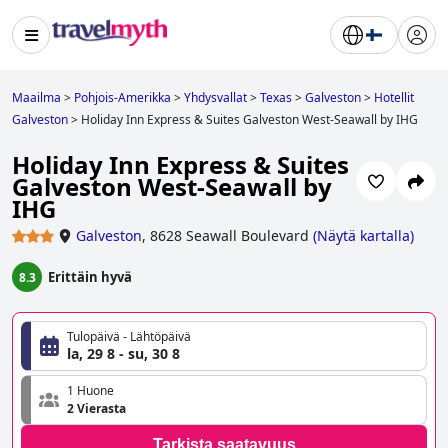
Maailma
>
Pohjois-Amerikka
>
Yhdysvallat
>
Texas
>
Galveston
>
Hotellit
Galveston
>
Holiday Inn Express & Suites Galveston West-Seawall by IHG
Holiday Inn Express & Suites
Galveston West-Seawall by
IHG
Galveston
,
8628 Seawall Boulevard
(
Näytä kartalla
)
Erittäin hyvä
8.3
Tulopäivä - Lähtöpäivä
la, 29 8 - su, 30 8
1 Huone
2 Vierasta
Tarkista saatavuus