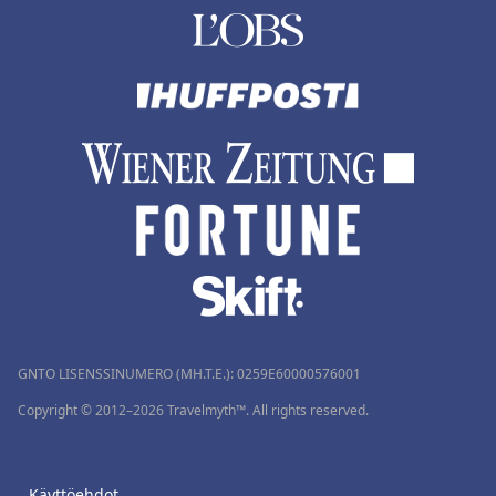
GNTO LISENSSINUMERO (MH.T.E.): 0259Ε60000576001
Copyright © 2012–2026 Travelmyth™. All rights reserved.
Käyttöehdot