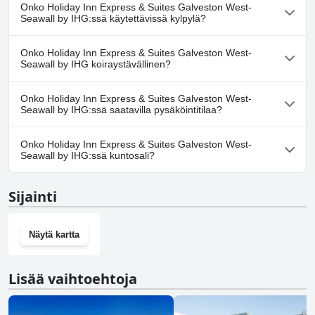
Kyllä, Holiday Inn Express & Suites Galveston West-Seawall by
Onko Holiday Inn Express & Suites Galveston West-
IHG:ssä on uima-allas/altaita, jotka kuuluvat yhteen tai
Seawall by IHG:ssä käytettävissä kylpylä?
useampaan seuraavista luokista: Ulkouima-allas.
Ei, Holiday Inn Express & Suites Galveston West-Seawall by IHG ei
Onko Holiday Inn Express & Suites Galveston West-
tarjoa kylpylää.
Seawall by IHG koiraystävällinen?
Ei, Holiday Inn Express & Suites Galveston West-Seawall by IHG ei
Onko Holiday Inn Express & Suites Galveston West-
salli koiria.
Seawall by IHG:ssä saatavilla pysäköintitilaa?
Kyllä, Holiday Inn Express & Suites Galveston West-Seawall by
Onko Holiday Inn Express & Suites Galveston West-
IHG tarjoaa pysäköintimahdollisuuden.
Seawall by IHG:ssä kuntosali?
Kyllä, Holiday Inn Express & Suites Galveston West-Seawall by
Sijainti
IHG on kuntosali.
Näytä kartta
Lisää vaihtoehtoja