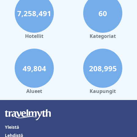
7,258,491
60
Hotellit
Kategoriat
49,804
208,995
Alueet
Kaupungit
Yleistä
Lehdistö