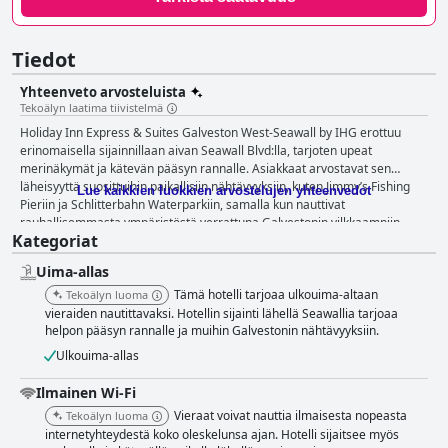
Tiedot
Yhteenveto arvosteluista
Tekoälyn laatima tiivistelmä
Holiday Inn Express & Suites Galveston West-Seawall by IHG erottuu
erinomaisella sijainnillaan aivan Seawall Blvd:lla, tarjoten upeat
merinäkymät ja kätevän pääsyn rannalle. Asiakkaat arvostavat sen
läheisyyttä suosittuihin paikallisiin nähtävyyksiin, kuten Jimmy’s Fishing
Lue kaikkien luokkien arvostelujen yhteenvedot
Pieriin ja Schlitterbahn Waterparkiin, samalla kun nauttivat
rauhallisemmasta ympäristöstä verrattuna Galvestonin vilkkaampiin
Kategoriat
alueisiin. Tämä tekee siitä ihanteellisen paikan rentoutumiseen tinkimättä
mukavuudesta. Hotellin aamiainen saa merkittävää kiitosta
Uima-allas
monipuolisesta ja herkullisesta tarjonnastaan. Asiakkaat nauttivat
laajasta valikoimasta tuotteita, leivonnaisista ja jogurtista kuumiin
Tämä hotelli tarjoaa ulkouima-altaan
Tekoälyn luoma
ruokiin, kuten munakkaisiin ja pekoniin. Huomionarvoisia mainintoja ovat
vieraiden nautittavaksi. Hotellin sijainti lähellä Seawallia tarjoaa
mustikkamuffinssit ja kanelirullat, jotka lisäävät aamuaterialle ripauksen
helpon pääsyn rannalle ja muihin Galvestonin nähtävyyksiin.
iloa. Aamiaistarjoilu on hyvin hoidettu, ja avulias henkilökunta varmistaa
Ulkouima-allas
täydennetyn buffetin. Hotellin huoneita ylistetään yleisesti niiden
puhtaudesta, tilavuudesta ja mukavuudesta. Monet asiakkaat korostavat
Ilmainen Wi-Fi
erinomaisia merinäköaloja parvekkeellisista huoneista. Nykyaikainen
Vieraat voivat nauttia ilmaisesta nopeasta
Tekoälyn luoma
sisustus ja modernit mukavuudet lisäävät positiivista kokemusta. On
internetyhteydestä koko oleskelunsa ajan. Hotelli sijaitsee myös
kuitenkin satunnaisia raportteja ongelmista, kuten savuisuudesta,