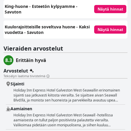
King-huone - Esteetön kylpyamme -
Näytä hinnat
Savuton
Kuulorajoitteisille soveltuva huone - Kaksi
Näytä hinnat
vuodetta - Savuton
Vieraiden arvostelut
8.3
Erittäin hyvä
Arvostelut
Tekoälyn laatima tiivistelmä
Sijainti
Holiday Inn Express Hotel Galveston West-Seawallin erinomainen
sijainti saa jatkuvasti kiitosta vierailta. Se sijaitsee aivan Seawall
Blvd:llä, ja monista sen huoneista ja parvekkeilta avautuu upea
merinäköala. Sen erinomainen sijainti aivan rannan vastapäätä
Aamiainen
takaa vieraille helpon ja kätevän pääsyn hiekkarannoille ja tyyneen
veteen. Hotellin sijaintia arvostetaan erityisesti sen läheisyyden
Holiday Inn Express Hotel Galveston West-Seawall -hotellissa
vuoksi erilaisiin aktiviteetteihin, ruokailumahdollisuuksiin ja muihin
aamiaisesta on tullut paljon positiivista palautetta vierailta.
olennaisiin nähtävyyksiin, samalla kun se on hieman kauempana
Valikoimaa pidetään usein monipuolisena, ja siihen kuuluu
ruuhkaisimmista alueista. Tämä tasapaino tarjoaa rauhallisen
leivonnaisia, jogurttia, muroja ja hedelmiä sekä lämmin buffet.