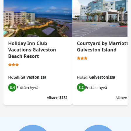
Holiday Inn Club
Courtyard by Marriott
Vacations Galveston
Galveston Island
Beach Resort
Hotelli
Galvestonissa
Hotelli
Galvestonissa
Erittäin hyvä
Erittäin hyvä
8.4
8.2
Alkaen
$131
Alkaen
$