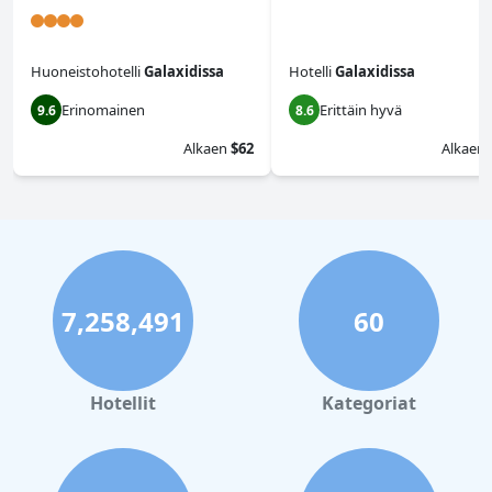
Huoneistohotelli
Galaxidissa
Hotelli
Galaxidissa
Erinomainen
Erittäin hyvä
9.6
8.6
Alkaen
$62
Alkaen
7,258,491
60
Hotellit
Kategoriat