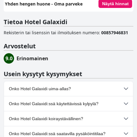
Yhden hengen huone - Oma parveke
Näytä hinnat
Tietoa Hotel Galaxidi
Rekisterin tai lisenssin tai ilmoituksen numero
:
00857946831
Arvostelut
9.0
Erinomainen
Usein kysytyt kysymykset
Onko Hotel Galaxidi uima-allas?
Ei, Hotel Galaxidi ei ole uima-allasta.
Onko Hotel Galaxidi:ssä käytettävissä kylpylä?
Ei, Hotel Galaxidi ei tarjoa kylpylää.
Onko Hotel Galaxidi koiraystävällinen?
Ei, Hotel Galaxidi ei salli koiria.
Onko Hotel Galaxidi:ssä saatavilla pysäköintitilaa?