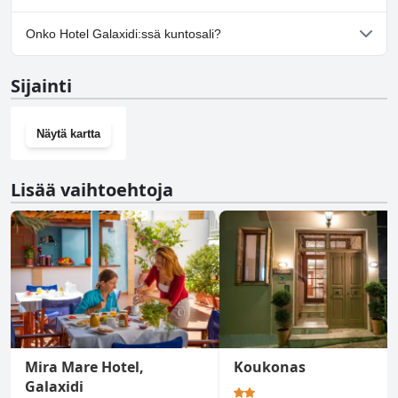
Kyllä, Hotel Galaxidi tarjoaa pysäköintimahdollisuuden.
Onko Hotel Galaxidi:ssä kuntosali?
Ei, Hotel Galaxidi ei ole kuntosalia.
Sijainti
Näytä kartta
Lisää vaihtoehtoja
Mira Mare Hotel,
Koukonas
Galaxidi