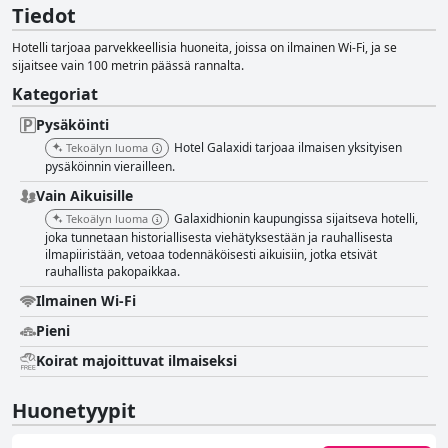
Tiedot
Hotelli tarjoaa parvekkeellisia huoneita, joissa on ilmainen Wi-Fi, ja se
sijaitsee vain 100 metrin päässä rannalta.
Kategoriat
Pysäköinti
Hotel Galaxidi tarjoaa ilmaisen yksityisen
Tekoälyn luoma
pysäköinnin vierailleen.
Vain Aikuisille
Galaxidhionin kaupungissa sijaitseva hotelli,
Tekoälyn luoma
joka tunnetaan historiallisesta viehätyksestään ja rauhallisesta
ilmapiiristään, vetoaa todennäköisesti aikuisiin, jotka etsivät
rauhallista pakopaikkaa.
Ilmainen Wi-Fi
Pieni
Koirat majoittuvat ilmaiseksi
Huonetyypit