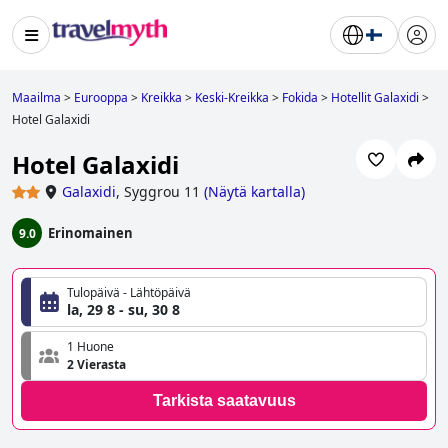
Maailma
>
Eurooppa
>
Kreikka
>
Keski-Kreikka
>
Fokida
>
Hotellit Galaxidi
>
Hotel Galaxidi
Hotel Galaxidi
Galaxidi
,
Syggrou 11
(
Näytä kartalla
)
Erinomainen
9.0
Tulopäivä - Lähtöpäivä
la, 29 8 - su, 30 8
1 Huone
2 Vierasta
Tarkista saatavuus