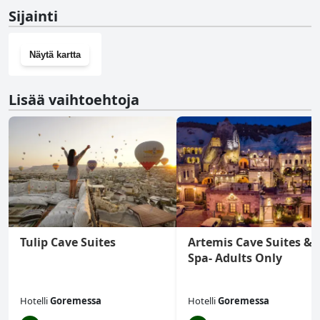
Ei, Paradise Cappadocia Hotel & Rooftop ei ole kuntosalia.
Sijainti
Näytä kartta
Lisää vaihtoehtoja
Tulip Cave Suites
Artemis Cave Suites &
Spa- Adults Only
Hotelli
Goremessa
Hotelli
Goremessa