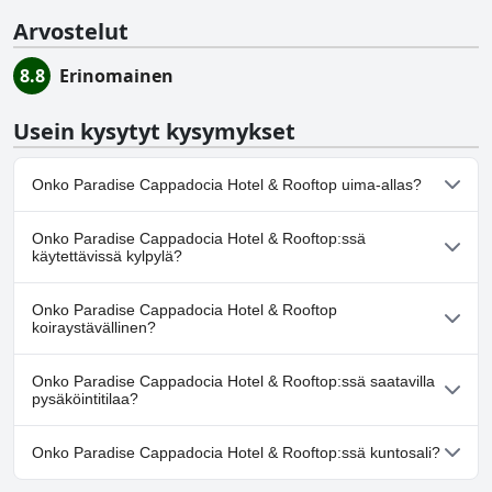
Arvostelut
8.8
Erinomainen
Usein kysytyt kysymykset
Onko Paradise Cappadocia Hotel & Rooftop uima-allas?
Ei, Paradise Cappadocia Hotel & Rooftop ei ole uima-allasta.
Onko Paradise Cappadocia Hotel & Rooftop:ssä
käytettävissä kylpylä?
Ei, Paradise Cappadocia Hotel & Rooftop ei tarjoa kylpylää.
Onko Paradise Cappadocia Hotel & Rooftop
koiraystävällinen?
Ei, Paradise Cappadocia Hotel & Rooftop ei salli koiria.
Onko Paradise Cappadocia Hotel & Rooftop:ssä saatavilla
pysäköintitilaa?
Kyllä, Paradise Cappadocia Hotel & Rooftop tarjoaa
Onko Paradise Cappadocia Hotel & Rooftop:ssä kuntosali?
pysäköintimahdollisuuden.