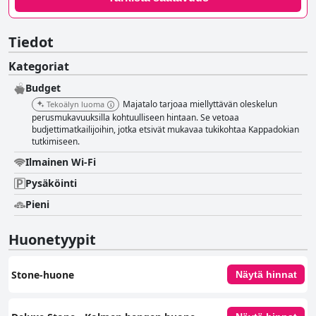
Tiedot
Kategoriat
Budget
Majatalo tarjoaa miellyttävän oleskelun
Tekoälyn luoma
perusmukavuuksilla kohtuulliseen hintaan. Se vetoaa
budjettimatkailijoihin, jotka etsivät mukavaa tukikohtaa Kappadokian
tutkimiseen.
Ilmainen Wi-Fi
Pysäköinti
Pieni
Huonetyypit
Stone-huone
Näytä hinnat