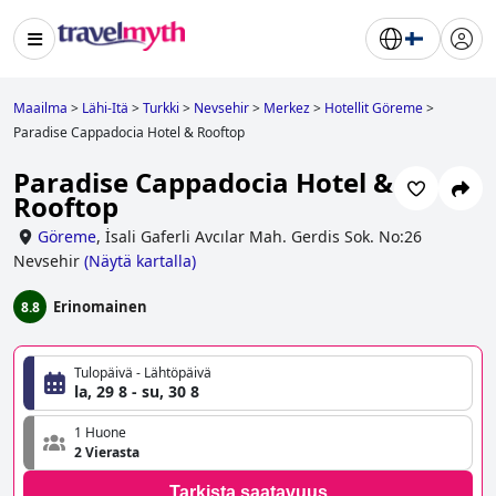
Maailma
>
Lähi-Itä
>
Turkki
>
Nevsehir
>
Merkez
>
Hotellit Göreme
>
Paradise Cappadocia Hotel & Rooftop
Paradise Cappadocia Hotel &
Rooftop
Göreme
,
İsali Gaferli Avcılar Mah. Gerdis Sok. No:26
Nevsehir
(
Näytä kartalla
)
Erinomainen
8.8
Tulopäivä - Lähtöpäivä
la, 29 8 - su, 30 8
1 Huone
2 Vierasta
Tarkista saatavuus