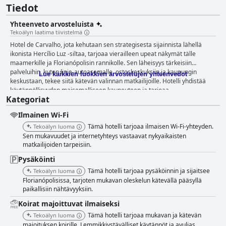
Tiedot
Yhteenveto arvosteluista
Tekoälyn laatima tiivistelmä
Hotel de Carvalho, jota kehutaan sen strategisesta sijainnista lähellä
ikonista Hercílio Luz -siltaa, tarjoaa vierailleen upeat näkymät tälle
maamerkille ja Florianópolisin rannikolle. Sen läheisyys tärkeisiin
palveluihin, kuten linja-autoasemalle, ostoskeskuksiin ja kaupungin
Lue kaikkien luokkien arvostelujen yhteenvedot
keskustaan, tekee siitä kätevän valinnan matkailijoille. Hotelli yhdistää
käytännöllisyyden maisemalliseen kauneuteen ja tarjoaa
Kategoriat
poikkeuksellisen tukikohdan tutkimusretkille. Vieraat korostavat usein
rahan arvoa ja huomioivat siistit ja hyvin järjestetyt huoneet, runsan
Ilmainen Wi-Fi
aamiaisen ja ystävällisen henkilökunnan. Aamiaisesta saadut arviot
vaihtelevat, mutta monet arvostavat maukkaita ja runsaita vaihtoehtoja.
Tämä hotelli tarjoaa ilmaisen Wi-Fi-yhteyden.
Tekoälyn luoma
Tuoreet tuotteet, herkulliset herkut, kuten ranskalainen paahtoleipä, ja
Sen mukavuudet ja internetyhteys vastaavat nykyaikaisten
huomaavainen henkilökunta parantavat aamukokemusta. Hotellin
matkailijoiden tarpeisiin.
huoneita kehutaan jatkuvasti niiden puhtaudesta, tilavuudesta ja
Pysäköinti
moderneista mukavuuksista. Mukavat sängyt, Smart TV:t, tehokkaat
Tämä hotelli tarjoaa pysäköinnin ja sijaitsee
Tekoälyn luoma
suihkut, split-ilmastointi ja runsaat pistorasiat takaavat viihtyisän ja
Florianópolisissa, tarjoten mukavan oleskelun kätevällä pääsyllä
toimivan oleskelun. Upeat näkymät Hercílio Luz -sillalle useista huoneista
paikallisiin nähtävyyksiin.
lisäävät kokemusta. Vaikka hotellin ulkonäkö ja yleiset tilat saattavat
vaikuttaa vanhentuneilta, remontoidut huoneet tarjoavat lämpimän ja
Koirat majoittuvat ilmaiseksi
kutsuvan ilmapiirin, mikä tekee siitä sopivan niin perheille kuin
Tämä hotelli tarjoaa mukavan ja kätevän
Tekoälyn luoma
liikematkailijoillekin. Siisteys on Hotel de Carvalhon erottuva piirre, ja
majoituksen koirille. Lemmikkiystävälliset käytännöt ja avulias