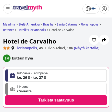
Maailma
>
Etelä-Amerikka
>
Brasilia
>
Santa Catarina
>
Florianopolis
>
Ratones
>
Hotellit Florianopolis
>
Hotel de Carvalho
Hotel de Carvalho
Florianopolis
,
Av. Fulvio Aduci, 186
(
Näytä kartalla
)
Erittäin hyvä
8.0
Tulopäivä - Lähtöpäivä
ke, 26 8 - to, 27 8
1 Huone
2 Vierasta
Tarkista saatavuus