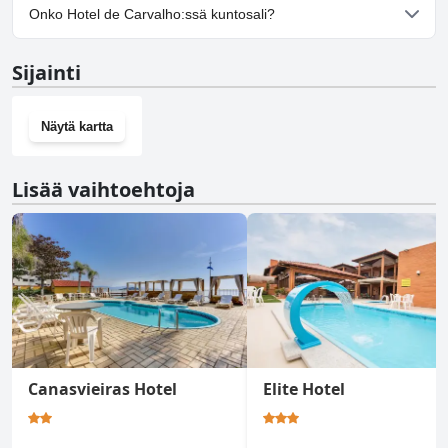
Kyllä, Hotel de Carvalho tarjoaa pysäköintimahdollisuuden.
Onko Hotel de Carvalho:ssä kuntosali?
Ei, Hotel de Carvalho ei ole kuntosalia.
Sijainti
Näytä kartta
Lisää vaihtoehtoja
Canasvieiras Hotel
Elite Hotel