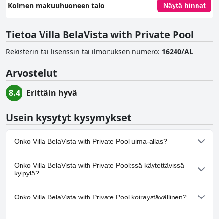
Kolmen makuuhuoneen talo
Näytä hinnat
Tietoa Villa BelaVista with Private Pool
Rekisterin tai lisenssin tai ilmoituksen numero
:
16240/AL
Arvostelut
8.4
Erittäin hyvä
Usein kysytyt kysymykset
Onko Villa BelaVista with Private Pool uima-allas?
Kyllä, Villa BelaVista with Private Pool:ssä on uima-allas/altaita,
Onko Villa BelaVista with Private Pool:ssä käytettävissä
jotka kuuluvat yhteen tai useampaan seuraavista luokista:
kylpylä?
Yksityinen uima-allas, Ulkouima-allas.
Ei, Villa BelaVista with Private Pool ei tarjoa kylpylää.
Onko Villa BelaVista with Private Pool koiraystävällinen?
Ei, Villa BelaVista with Private Pool ei salli koiria.