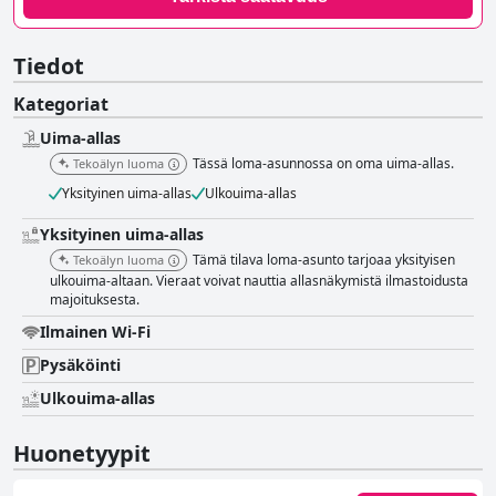
Tiedot
Kategoriat
Uima-allas
Tässä loma-asunnossa on oma uima-allas.
Tekoälyn luoma
Yksityinen uima-allas
Ulkouima-allas
Yksityinen uima-allas
Tämä tilava loma-asunto tarjoaa yksityisen
Tekoälyn luoma
ulkouima-altaan. Vieraat voivat nauttia allasnäkymistä ilmastoidusta
majoituksesta.
Ilmainen Wi-Fi
Pysäköinti
Ulkouima-allas
Huonetyypit