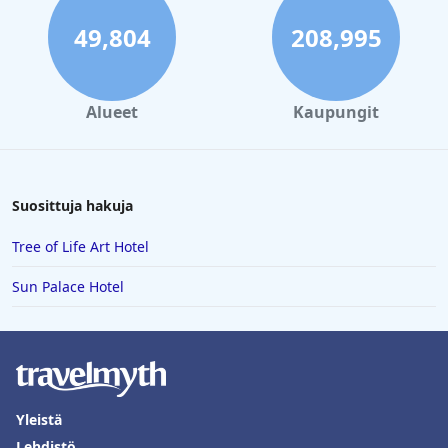
49,804
208,995
Alueet
Kaupungit
Suosittuja hakuja
Tree of Life Art Hotel
Sun Palace Hotel
Yleistä
Lehdistö