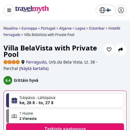
Maailma
>
Eurooppa
>
Portugali
>
Algarve
>
Lagoa
>
Estombar
>
Hotellit
Ferragudo
>
Villa BelaVista with Private Pool
Villa BelaVista with Private
Pool
Ferragudo
,
Urb.da Bela Vista, Lt. 38 -
Parchal
(
Näytä kartalla
)
Erittäin hyvä
8.4
Tulopäivä - Lähtöpäivä
ke, 26 8 - to, 27 8
1 Huone
2 Vierasta
Tarkista saatavuus