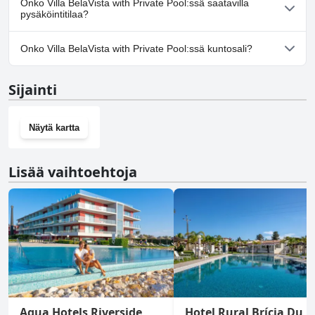
Onko Villa BelaVista with Private Pool:ssä saatavilla
pysäköintitilaa?
Kyllä, Villa BelaVista with Private Pool tarjoaa
Onko Villa BelaVista with Private Pool:ssä kuntosali?
pysäköintimahdollisuuden.
Ei, Villa BelaVista with Private Pool ei ole kuntosalia.
Sijainti
Näytä kartta
Lisää vaihtoehtoja
Agua Hotels Riverside
Hotel Rural Brícia Du