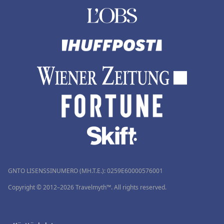
GNTO LISENSSINUMERO (MH.T.E.): 0259Ε60000576001
Copyright © 2012–2026 Travelmyth™. All rights reserved.