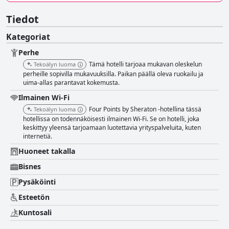
Tiedot
Kategoriat
Perhe
Tämä hotelli tarjoaa mukavan oleskelun
Tekoälyn luoma
perheille sopivilla mukavuuksilla. Paikan päällä oleva ruokailu ja
uima-allas parantavat kokemusta.
Ilmainen Wi-Fi
Four Points by Sheraton -hotellina tässä
Tekoälyn luoma
hotellissa on todennäköisesti ilmainen Wi-Fi. Se on hotelli, joka
keskittyy yleensä tarjoamaan luotettavia yrityspalveluita, kuten
internetiä.
Huoneet takalla
Bisnes
Pysäköinti
Esteetön
Kuntosali