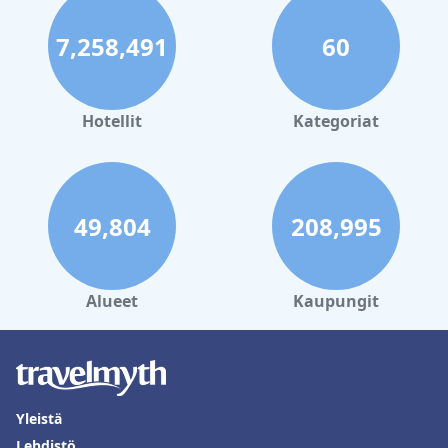
7,258,491
60
Hotellit
Kategoriat
49,804
208,995
Alueet
Kaupungit
Yleistä
Lehdistö