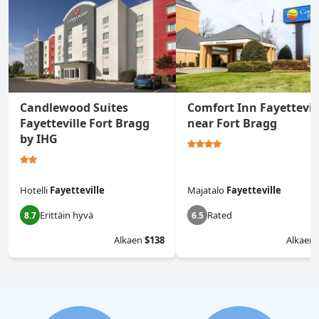
Candlewood Suites
Comfort Inn Fayettevil
Fayetteville Fort Bragg
near Fort Bragg
by IHG
Hotelli
Fayetteville
Majatalo
Fayetteville
Erittäin hyvä
Rated
8.7
6.5
Alkaen
$138
Alkaen