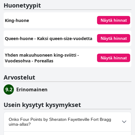
Huonetyypit
King-huone
Näytä hinnat
Queen-huone - Kaksi queen-size-vuodetta
Näytä hinnat
Yhden makuuhuoneen king-sviitti -
Näytä hinnat
Vuodesohva - Poreallas
Arvostelut
9.2
Erinomainen
Usein kysytyt kysymykset
Onko Four Points by Sheraton Fayetteville Fort Bragg
uima-allas?