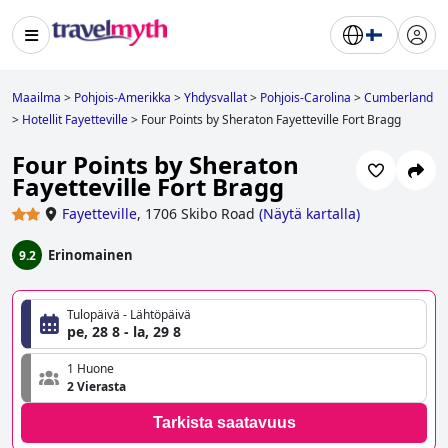
Maailma
>
Pohjois-Amerikka
>
Yhdysvallat
>
Pohjois-Carolina
>
Cumberland
>
Hotellit Fayetteville
>
Four Points by Sheraton Fayetteville Fort Bragg
Four Points by Sheraton
Fayetteville Fort Bragg
Fayetteville
,
1706 Skibo Road
(
Näytä kartalla
)
Erinomainen
9.2
Tulopäivä - Lähtöpäivä
pe, 28 8 - la, 29 8
1 Huone
2 Vierasta
Tarkista saatavuus