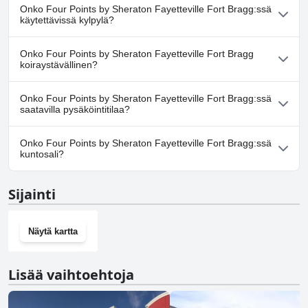
Ei, Four Points by Sheraton Fayetteville Fort Bragg ei ole uima-
Onko Four Points by Sheraton Fayetteville Fort Bragg:ssä
allasta.
käytettävissä kylpylä?
Ei, Four Points by Sheraton Fayetteville Fort Bragg ei tarjoa
Onko Four Points by Sheraton Fayetteville Fort Bragg
kylpylää.
koiraystävällinen?
Ei, Four Points by Sheraton Fayetteville Fort Bragg ei salli koiria.
Onko Four Points by Sheraton Fayetteville Fort Bragg:ssä
saatavilla pysäköintitilaa?
Kyllä, Four Points by Sheraton Fayetteville Fort Bragg tarjoaa
Onko Four Points by Sheraton Fayetteville Fort Bragg:ssä
pysäköintimahdollisuuden.
kuntosali?
Kyllä, Four Points by Sheraton Fayetteville Fort Bragg on
Sijainti
kuntosali.
Näytä kartta
Lisää vaihtoehtoja