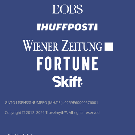
GNTO LISENSSINUMERO (MH.T.E.): 0259Ε60000576001
Copyright © 2012–2026 Travelmyth™. All rights reserved.