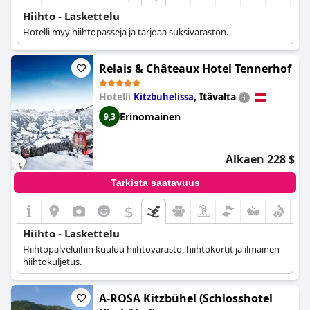
Hiihto - Laskettelu
Hotelli myy hiihtopasseja ja tarjoaa suksivaraston.
Relais & Châteaux Hotel Tennerhof
Hotelli
,
Itävalta
Kitzbuhelissa
Erinomainen
9,3
Alkaen 228 $
Tarkista saatavuus
$
Hiihto - Laskettelu
Hiihtopalveluihin kuuluu hiihtovarasto, hiihtokortit ja ilmainen
hiihtokuljetus.
A-ROSA Kitzbühel (Schlosshotel