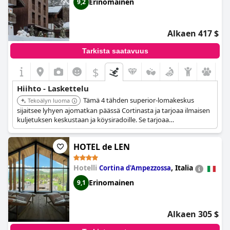
Erinomainen
9,2
Alkaen 417 $
Tarkista saatavuus
$
Hiihto - Laskettelu
Tämä 4 tähden superior-lomakeskus
Tekoälyn luoma
sijaitsee lyhyen ajomatkan päässä Cortinasta ja tarjoaa ilmaisen
kuljetuksen keskustaan ja köysiradoille. Se tarjoaa
suksisäilytystilan ja on hyvällä paikalla, josta pääsee Cristallon ja
Falorian hiihtoalueille Rio Geren hiihtohissin kautta.
HOTEL de LEN
Hotelli
,
Italia
Cortina d'Ampezzossa
Erinomainen
9,1
Alkaen 305 $