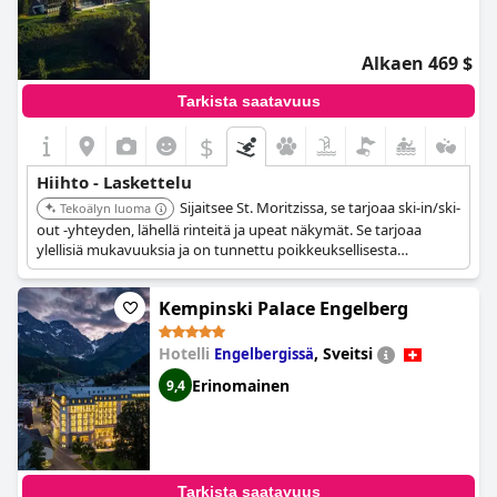
Alkaen 469 $
Tarkista saatavuus
$
Hiihto - Laskettelu
Sijaitsee St. Moritzissa, se tarjoaa ski-in/ski-
Tekoälyn luoma
out -yhteyden, lähellä rinteitä ja upeat näkymät. Se tarjoaa
ylellisiä mukavuuksia ja on tunnettu poikkeuksellisesta
palvelustaan ja eleganssistaan, mikä tekee siitä huippuvalinnan
hiihdon harrastajille.
Kempinski Palace Engelberg
Hotelli
,
Sveitsi
Engelbergissä
Erinomainen
9,4
Tarkista saatavuus