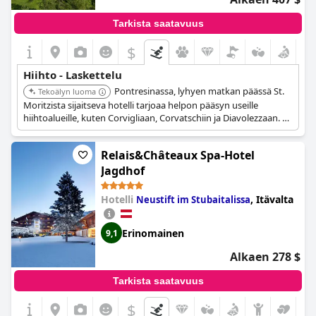
Tarkista saatavuus
$
Hiihto - Laskettelu
Pontresinassa, lyhyen matkan päässä St.
Tekoälyn luoma
Moritzista sijaitseva hotelli tarjoaa helpon pääsyn useille
hiihtoalueille, kuten Corvigliaan, Corvatschiin ja Diavolezzaan. 5
tähden superior-hotellina se tarjoaa ylellisiä mukavuuksia ja
palveluita, jotka sopivat erinomaisesti ensiluokkaiseen
Relais&Châteaux Spa-Hotel
hiihtolomakokemukseen.
Jagdhof
Hotelli
,
Itävalta
Neustift im Stubaitalissa
Erinomainen
9,1
Alkaen 278 $
Tarkista saatavuus
$