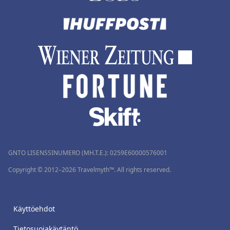
GNTO LISENSSINUMERO (MH.T.E.): 0259Ε60000576001
Copyright © 2012–2026 Travelmyth™. All rights reserved.
Käyttöehdot
Tietosuojakäytäntö