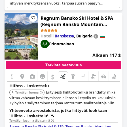
liittyvän merkityksensä vuoksi, tarjoaa suoran pääsyn
paikalliseen hiihtokeskukseen ja hiihtopasseja. Se on
suunniteltu vieraille, jotka priorisoivat rinteiden läheisyyttä.
Regnum Bansko Ski Hotel & SPA
(Regnum Bansko Mountain
Resort)
Hotelli
,
Bulgaria
Banskossa
Erinomainen
8,8
Alkaen 117 $
Tarkista saatavuus
$
Hiihto - Laskettelu
Erityisesti hiihtohotelliksi brändätty, mikä
Tekoälyn luoma
viittaa vahvaan keskittymiseen hiihtoon liittyviin mukavuuksiin.
Kylpylän sisällyttäminen tarjoaa rentoutumisvaihtoehtoja. Siinä
on upeita huoneita, ulkouima-allas, hiihtomahdollisuuksia,
Yhteenveto arvosteluista, jotka liittyvät luokkaan
allasbaari, huonepalvelu ja vesipuisto.
'Hiihto - Laskettelu'.
Tekoälyn laatima tiivistelmä
Regnum Bansko Ski Hotel & SPA (Regnum Bansko Mountain