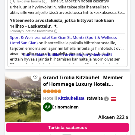
Tämä St. Moritzin hotelli keskittyy
Tekoälyn luoma
urheiluun ja hyvinvointiin, mikä tekee siitä ihanteellisen
aktiivisille vierailijoille tässä arvostetussa hiihtokeskuksessa. Se
tarjoaa mukavuuksia, jotka palvelevat hiihtäjiä ja niitä, jotka
Yhteenveto arvosteluista, jotka liittyvät luokkaan
etsivät rentoutumista talviaktiviteettien jälkeen.
'Hiihto - Laskettelu'.
Tekoälyn laatima tiivistelmä
Sport & Wellnesshotel San Gian St. Moritz (Sport & Wellness
Hotel San Gian)
on ihanteellisella paikalla hiihtoharrastajille,
tarjoten erinomaisen sijainnin lähellä rinteitä, ja hiihtoladut ovat
aivan hotellin oven ulkopuolella. Vieraat kehuvat hotellin
Lue kaikkien luokkien arvostelujen yhteenvedot
erittäin hyvää sijaintia hiihtämisen kannalta ja huomioivat sen
läheisyyden hiihtokeskukseen ja helpon pääsyn hiihtoalueelle.
Kätevyyttä lisäävät erinomaiset bussiyhteydet asemalle ja eri
köysiradoille, sekä ilmaiset köysiratapassit ja ilmainen kuljetus
Grand Tirolia Kitzbühel - Member
St. Moritziin. Lisäksi vieraat arvostavat sopimusta SPA
of Hommage Luxury Hotels
Ovavervan kanssa rentouttavaa après-ski -kokemusta varten,
Collection
sekä muita etuja, kuten ilmaisen pysäköinnin ja mutkattomat
sisään- ja uloskirjautumismenettelyt.
Hotelli
,
Itävalta
Kitzbuhelissa
Erinomainen
8,8
Alkaen 222 $
Tarkista saatavuus