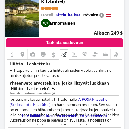
Kitzbühel)
Hotelli
,
Itävalta
Kitzbuhelissa
Erinomainen
9,2
Alkaen 249 $
Tarkista saatavuus
$
Hiihto - Laskettelu
Hiihtopalveluihin kuuluu hiihtovälineiden vuokraus, ilmainen
hiihtokuljetus ja suksivarasto.
Yhteenveto arvosteluista, jotka liittyvät luokkaan
'Hiihto - Laskettelu'.
Tekoälyn laatima tiivistelmä
Jos etsit mukavaa hotellia hiihtolomalle,
A-ROSA Kitzbühel
(Schlosshotel Kitzbühel)
on harkitsemisen arvoinen. Sen sijainti
on erinomainen hiihtämiseen ja hotelli tarjoaa kuljetuspalvelun,
jolla pääsee Kitzbühelin keskustaan tai hisseille. Hiihtovälineiden
Lue kaikkien luokkien arvostelujen yhteenvedot
vuokraus on helppoa ja palvelu on avuliasta, ja hotellissa on
myös hyvä spa. Hotelli on täydellinen rentouttavaan hiihto- ja