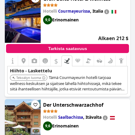
Hotelli
,
Italia
Courmayeurissa
Erinomainen
9,0
Alkaen 212 $
Tarkista saatavuus
$
Hiihto - Laskettelu
Tämä Courmayeurin hotelli tarjoaa
Tekoälyn luoma
wellness-keskuksen ja sijaitsee lähellä hiihtohissejä, mikä tekee
siitä ihanteellisen hiihtäjille, jotka etsivät rentoutumista päivän
rinteillä vietetyn päivän jälkeen. Se tarjoaa suksisäilytyksen ja
sijaitsee kätevästi Courmayeurin hiihtoalueen lähellä.
Der Unterschwarzachhof
Hotelli
,
Itävalta
Saalbachissa
Erinomainen
9,6