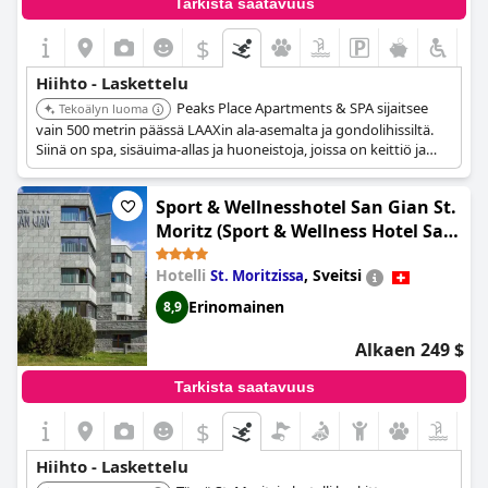
Tarkista saatavuus
$
Hiihto - Laskettelu
Peaks Place Apartments & SPA sijaitsee
Tekoälyn luoma
vain 500 metrin päässä LAAXin ala-asemalta ja gondolihissiltä.
Siinä on spa, sisäuima-allas ja huoneistoja, joissa on keittiö ja
parveke. Hotellista on helppo pääsy hiihtämään ja
rentoutumismahdollisuuksiin.
Sport & Wellnesshotel San Gian St.
Moritz (Sport & Wellness Hotel San
Gian)
Hotelli
,
Sveitsi
St. Moritzissa
Erinomainen
8,9
Alkaen 249 $
Tarkista saatavuus
$
Hiihto - Laskettelu