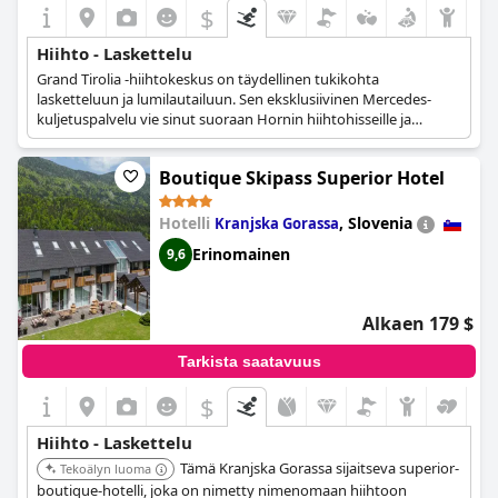
$
Hiihto - Laskettelu
Grand Tirolia -hiihtokeskus on täydellinen tukikohta
lasketteluun ja lumilautailuun. Sen eksklusiivinen Mercedes-
kuljetuspalvelu vie sinut suoraan Hornin hiihtohisseille ja
Hahnekammille.
Boutique Skipass Superior Hotel
Hotelli
,
Slovenia
Kranjska Gorassa
Erinomainen
9,6
Alkaen 179 $
Tarkista saatavuus
$
Hiihto - Laskettelu
Tämä Kranjska Gorassa sijaitseva superior-
Tekoälyn luoma
boutique-hotelli, joka on nimetty nimenomaan hiihtoon