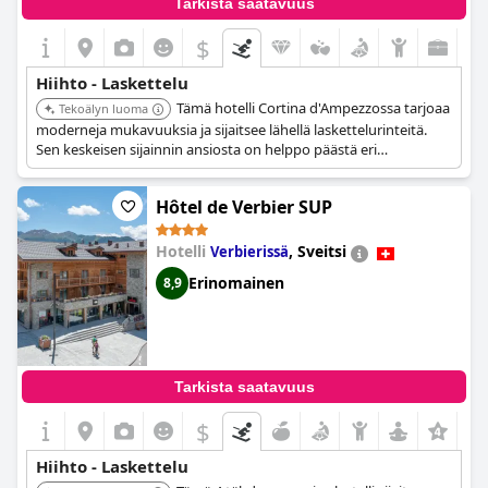
Tarkista saatavuus
$
Hiihto - Laskettelu
Tämä hotelli Cortina d'Ampezzossa tarjoaa
Tekoälyn luoma
moderneja mukavuuksia ja sijaitsee lähellä laskettelurinteitä.
Sen keskeisen sijainnin ansiosta on helppo päästä eri
hiihtoalueille ja nauttia kaupungin palveluista.
Hôtel de Verbier SUP
Hotelli
,
Sveitsi
Verbierissä
Erinomainen
8,9
Tarkista saatavuus
$
Hiihto - Laskettelu