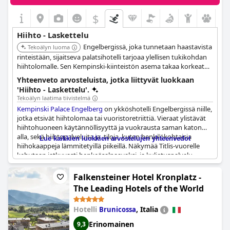
$
Hiihto - Laskettelu
Engelbergissä, joka tunnetaan haastavista
Tekoälyn luoma
rinteistään, sijaitseva palatsihotelli tarjoaa ylellisen tukikohdan
hiihtolomalle. Sen Kempinski-kiinteistön asema takaa korkeat
standardit ja erinomaisen pääsyn paikallisiin hiihtohisseihin ja
Yhteenveto arvosteluista, jotka liittyvät luokkaan
talviaktiviteetteihin.
'Hiihto - Laskettelu'.
Tekoälyn laatima tiivistelmä
Kempinski Palace Engelberg
on ykköshotelli Engelbergissä niille,
jotka etsivät hiihtolomaa tai vuoristoretriittiä. Vieraat ylistävät
hiihtohuoneen käytännöllisyyttä ja vuokrausta saman katon
alla, sekä hiihtopalveluita ja -tiloja, kuten henkilökohtaisia ​​
Lue kaikkien luokkien arvostelujen yhteenvedot
hiihokaappeja lämmitetyillä piikeillä. Näkymää Titlis-vuorelle
kehutaan jatkuvasti henkeäsalpaavaksi, ja kuljetuspalvelu
rinteille on kätevä ja mukava ystävällisten kuljettajien ansiosta.
Hiihtämisen lisäksi hotellin sijainti tarjoaa myös runsaasti
Falkensteiner Hotel Kronplatz -
mahdollisuuksia patikointiin ja muihin ulkoilulajeihin. Vieraat
The Leading Hotels of the World
rakastavat huoneiden ja sijainnin lisäksi myös lämmintä ja
avuliasta henkilökuntaa. Kaiken kaikkiaan
Kempinski Palace
Hotelli
,
Italia
Brunicossa
Engelberg
on täydellinen paikka irrottautua ja rentoutua
viikonloppuretkellä vuoristoon.
Erinomainen
9,3