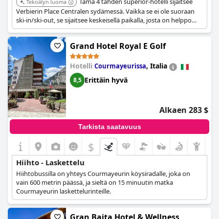
Tämä 4 tähden superior-hotelli sijaitsee
Tekoälyn luoma
Verbierin Place Centralen sydämessä. Vaikka se ei ole suoraan
ski-in/ski-out, se sijaitsee keskeisellä paikalla, josta on helppo
pääsy hiihtohisseille kävellen tai ilmaisella bussilla, ja se tarjoaa
vuoristokonsiergepalvelun hiihtojärjestelyissä avustamiseen.
Grand Hotel Royal E Golf
Hotelli
,
Italia
Courmayeurissa
Erittäin hyvä
8,5
Alkaen 283 $
Tarkista saatavuus
$
Hiihto - Laskettelu
Hiihtobussilla on yhteys Courmayeurin köysiradalle, joka on
vain 600 metrin päässä, ja sieltä on 15 minuutin matka
Courmayeurin laskettelurinteille.
Gran Baita Hotel & Wellness