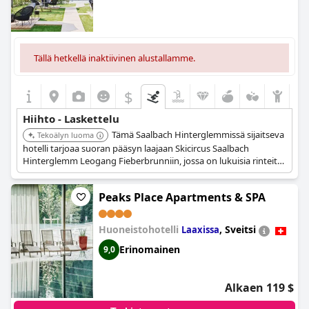
Tällä hetkellä inaktiivinen alustallamme.
$
Hiihto - Laskettelu
Tämä Saalbach Hinterglemmissä sijaitseva
Tekoälyn luoma
hotelli tarjoaa suoran pääsyn laajaan Skicircus Saalbach
Hinterglemm Leogang Fieberbrunniin, jossa on lukuisia rinteitä
ja hissejä aivan hotellin edustalla. Se sijaitsee yhdessä Itävallan
parhaista hiihtokohteista.
Peaks Place Apartments & SPA
Huoneistohotelli
,
Sveitsi
Laaxissa
Erinomainen
9,0
Alkaen 119 $