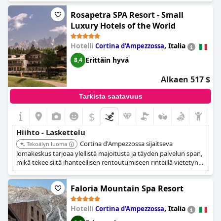
wellness-viikonloppuun. Golf ja hiihto ovat myös lähellä. Jotkut
vieraat ovat tosin kokeneet hiihtokuljetuksen
Rosapetra SPA Resort - Small
epäjärjestäytyneeksi ja kaoottiseksi, mutta kaiken kaikkiaan se
Luxury Hotels of the World
on silti loistava paikka lomalle Kitzbühelissä.
Hotelli
,
Italia
Cortina d'Ampezzossa
Erittäin hyvä
8,4
Alkaen 517 $
Tarkista saatavuus
$
Hiihto - Laskettelu
Cortina d'Ampezzossa sijaitseva
Tekoälyn luoma
lomakeskus tarjoaa ylellistä majoitusta ja täyden palvelun span,
mikä tekee siitä ihanteellisen rentoutumiseen rinteillä vietetyn
päivän jälkeen. Lomakeskuksen läheisyys Dolomiittien
hiihtoalueeseen takaa kätevän pääsyn laajoihin
Faloria Mountain Spa Resort
hiihtomahdollisuuksiin.
Hotelli
,
Italia
Cortina d'Ampezzossa