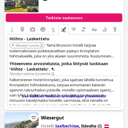
Tarkista saatavuus
$
Hiihto - Laskettelu
Tämä Brunicon hotelli tarjoaa
Tekoälyn luoma
todennäköisesti poikkeuksellisen pääsyn Kronplatzin
hiihtoalueelle, joka on yksi alueen suurimmista. Kuuluminen
'The Leading Hotels of the World' -ketjuun viittaa korkeaan
Yhteenveto arvosteluista, jotka liittyvät luokkaan
palvelutasoon ja mukavuuksiin, jotka sopivat hiihtolomalle.
'Hiihto - Laskettelu'.
Tekoälyn laatima tiivistelmä
Falkensteiner Hotel Kronplatz, joka sijaitsee lähellä tunnettua
Kronplatzin hiihtokeskusta, tarjoaa erinomaisen kätevän
sijainnin talviurheilun ystäville. Hotellin optimaalinen sijainti,
vain lyhyt kahden minuutin bussikuljetus tai muutaman
Lue kaikkien luokkien arvostelujen yhteenvedot
minuutin kävelymatka hisseille, varmistaa, että vierailla on
helppo pääsy alueen monipuolisille rinteille ja vaellusreiteille.
Sen läheinen sijainti tuolihissi- ja köysiratapysäkeille
mahdollistaa sen, että hiihtäjät pääsevät rinteille
Wiesergut
mahdollisimman vähällä vaivalla.
Hotelli
,
Itävalta
Saalbachissa