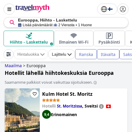
Eurooppa, Hiihto - Laskettelu
Lisää päivämäärät
2 Vierasta
1 Huone
Hiihto - Laskettelu
Ilmainen Wi-Fi
Pysäköinti
K
Ranska
Itävalta
Sak
Hintaluokka
Lajittelu
Maailma
>
Eurooppa
Hotellit lähellä hiihtokeskuksia Eurooppa
Saamamme palkkiot voivat vaikuttaa sijoitukseen.
Kulm Hotel St. Moritz
Hotelli
,
Sveitsi
St. Moritzissa
Erinomainen
9,4