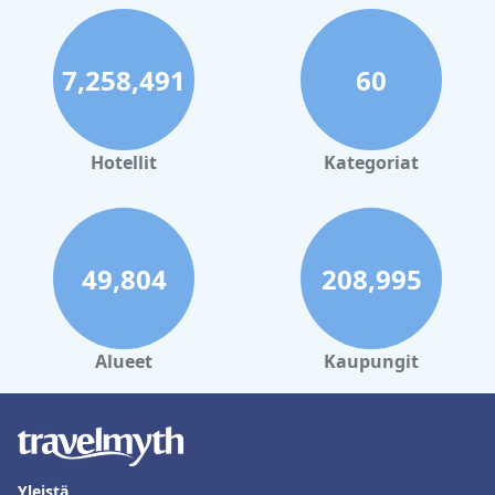
7,258,491
60
Hotellit
Kategoriat
49,804
208,995
Alueet
Kaupungit
Yleistä