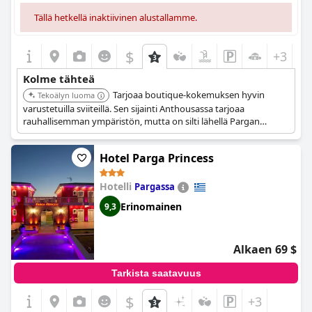
Tällä hetkellä inaktiivinen alustallamme.
$
+3
Kolme tähteä
Tarjoaa boutique-kokemuksen hyvin
Tekoälyn luoma
varustetuilla sviiteillä. Sen sijainti Anthousassa tarjoaa
rauhallisemman ympäristön, mutta on silti lähellä Pargan
nähtävyyksiä.
Hotel Parga Princess
Hotelli
Pargassa
Erinomainen
9,3
Alkaen 69 $
Tarkista saatavuus
$
+3