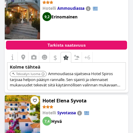
Hotelli
Ammoudiassa
Erinomainen
9,2
Tarkista saatavuus
$
+6
Kolme tähteä
Ammoudiassa sijaitseva Hotel Spiros
Tekoälyn luoma
tarjoaa helpon pääsyn rannalle. Sen sijainti ja olennaiset
mukavuudet tekevät siitä käytännöllisen valinnan mukavaan
oleskeluun.
Hotel Elena Syvota
Hotelli
Syvotassa
Hyvä
7,4