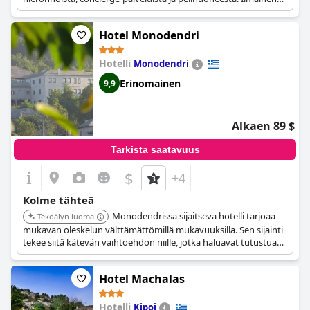
aamiainen ja internetyhteys ovat saatavilla.
Hotel Monodendri
Hotelli
Monodendri
Erinomainen
9,9
Alkaen 89 $
Tarkista saatavuus
$
+4
Kolme tähteä
Monodendrissa sijaitseva hotelli tarjoaa
Tekoälyn luoma
mukavan oleskelun välttämättömillä mukavuuksilla. Sen sijainti
tekee siitä kätevän vaihtoehdon niille, jotka haluavat tutustua
Vikos-rotkoon.
Hotel Machalas
Hotelli
Kipoi