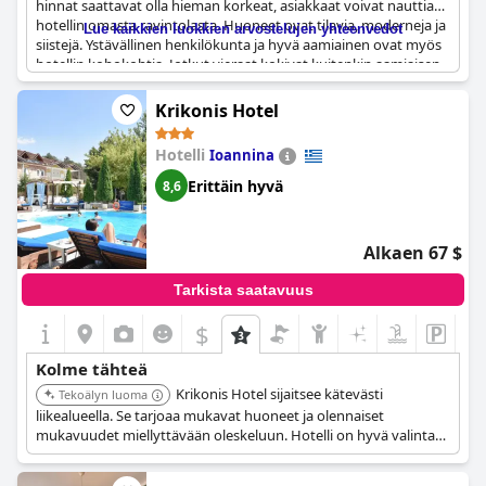
hinnat saattavat olla hieman korkeat, asiakkaat voivat nauttia
hotellin omasta ravintolasta. Huoneet ovat tilavia, moderneja ja
Lue kaikkien luokkien arvostelujen yhteenvedot
siistejä. Ystävällinen henkilökunta ja hyvä aamiainen ovat myös
hotellin kohokohtia. Jotkut vieraat kokivat kuitenkin aamiaisen
puutteelliseksi, sillä kaikki tuotteet eivät olleet tuoreita. Lisäksi
joissakin käytävissä ei ollut ilmastointia matkalla huoneisiin.
Krikonis Hotel
Kaiken kaikkiaan
Hotel Iliana
tarjoaa mukavan oleskelun
muutamilla pienillä heikkouksilla.
Hotelli
Ioannina
Erittäin hyvä
8,6
Alkaen 67 $
Tarkista saatavuus
$
Kolme tähteä
Krikonis Hotel sijaitsee kätevästi
Tekoälyn luoma
liikealueella. Se tarjoaa mukavat huoneet ja olennaiset
mukavuudet miellyttävään oleskeluun. Hotelli on hyvä valinta
liikematkailijoille.