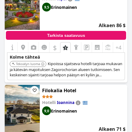
Erinomainen
9,5
Alkaen 86 $
Tarkista saatavuus
$
+4
Kolme tähteä
Kipoiissa sijaitseva hotelli tarjoaa mukavan
Tekoälyn luoma
ja kätevän majoituksen Zagorochorian alueen tutkimiseen. Sen
keskeinen sijainti tarjoaa helpon pääsyn eri kyliin ja
nähtävyyksiin.
Filokalia Hotel
Hotelli
Ioannina
Erinomainen
9,0
Alkaen 71 $