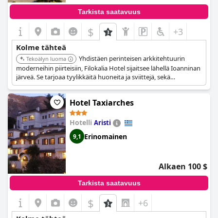
Tarkista saatavuus
$
+3
Kolme tähteä
Yhdistäen perinteisen arkkitehtuurin
Tekoälyn luoma
moderneihin piirteisiin, Filokalia Hotel sijaitsee lähellä Ioanninan
järveä. Se tarjoaa tyylikkäitä huoneita ja sviittejä, sekä
snackbaarin ja klassisesti sisustetun oleskelutilan takalla.
Hotel Taxiarches
Hotelli
Aristi
Erinomainen
9,1
Alkaen 100 $
Tarkista saatavuus
$
+6