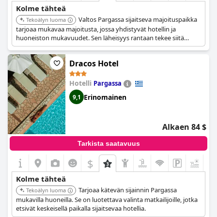
Kolme tähteä
Valtos Pargassa sijaitseva majoituspaikka
Tekoälyn luoma
tarjoaa mukavaa majoitusta, jossa yhdistyvät hotellin ja
huoneiston mukavuudet. Sen läheisyys rantaan tekee siitä
ihanteellisen merenrantalomille.
Dracos Hotel
Hotelli
Pargassa
Erinomainen
9,1
Alkaen 84 $
Tarkista saatavuus
$
+2
Kolme tähteä
Tarjoaa kätevän sijainnin Pargassa
Tekoälyn luoma
mukavilla huoneilla. Se on luotettava valinta matkailijoille, jotka
etsivät keskeisellä paikalla sijaitsevaa hotellia.