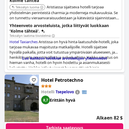
Kolme tähteä
Aristiassa sijaitseva hotelli tarjoaa
Tekoälyn luoma
yhdistelmän perinteistä charmia ja moderneja mukavuuksia. Se
on tunnettu vieraanvaraisuudestaan ja kätevästä sijainnistaan
lähellä olevien nähtävyyksien tutkimiseen.
Yhteenveto arvosteluista, jotka liittyvät luokkaan
'Kolme tähteä'.
Tekoälyn laatima tiivistelmä
Hotel Taxiarches
Aristissa on hyvä hinta-laatusuhde-hotelli, joka
tarjoaa mukavaa majoitusta matkailijoille. Hotelli sijaitsee
hyvällä paikalla, jotta voit tutustua ympäröivään alueeseen, ja
henkilökunta on ystävällistä ja palvelualtista. Vaikka sisustus on
Lue kaikkien luokkien arvostelujen yhteenvedot
hieman vanha, hotelli on hyvin hoidettu ja asianmukaisesti
kalustettu. Vaikka jotkut vieraat huomauttivat hissin
puuttumisesta, se ei heikentänyt heidän yleistä
tyytyväisyyttään. Hotelli määritellään kolmen tähden
Hotel Petrotechno
majoitusliikkeeksi, ja se tarjoaa hyvää vastinetta hinnalleen. On
suositeltavaa lisätä hissi mukavuuden lisäämiseksi.
Hotelli
Tsepelovo
Erittäin hyvä
8,7
Alkaen 82 $
Tarkista saatavuus