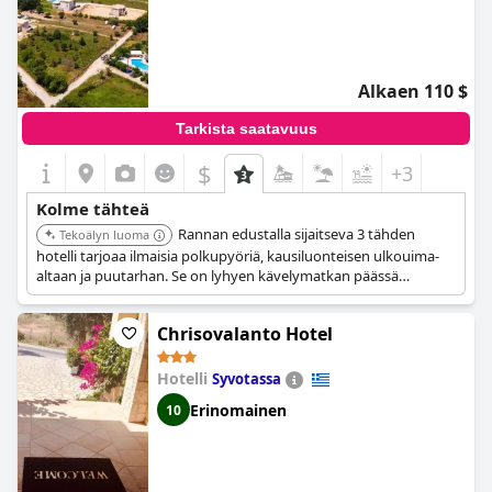
Alkaen 110 $
Tarkista saatavuus
$
+3
Kolme tähteä
Rannan edustalla sijaitseva 3 tähden
Tekoälyn luoma
hotelli tarjoaa ilmaisia polkupyöriä, kausiluonteisen ulkouima-
altaan ja puutarhan. Se on lyhyen kävelymatkan päässä
rannasta ja tarjoaa puhtaita huoneita. Henkilökunnan tiedetään
olevan myötätuntoinen ja ymmärtäväinen.
Chrisovalanto Hotel
Hotelli
Syvotassa
Erinomainen
10