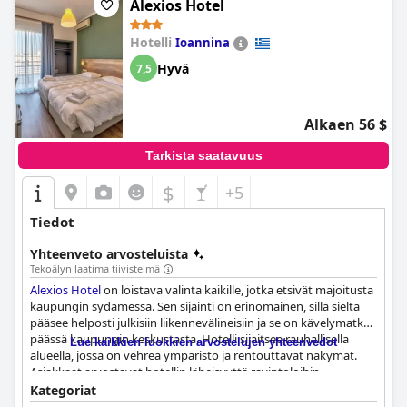
Alexios Hotel
Hotelli
Ioannina
Hyvä
7,5
Alkaen 56 $
Tarkista saatavuus
$
+5
Tiedot
Yhteenveto arvosteluista
Tekoälyn laatima tiivistelmä
Alexios Hotel
on loistava valinta kaikille, jotka etsivät majoitusta
kaupungin sydämessä. Sen sijainti on erinomainen, sillä sieltä
pääsee helposti julkisiin liikennevälineisiin ja se on kävelymatkan
päässä kaupungin keskustasta. Hotelli sijaitsee rauhallisella
Lue kaikkien luokkien arvostelujen yhteenvedot
alueella, jossa on vehreä ympäristö ja rentouttavat näkymät.
Asiakkaat arvostavat hotellin läheisyyttä ravintoloihin,
satamaan ja linnaan. Lisäksi hotelli on hyvään sijaintiinsa
Kategoriat
nähden hyvin hinnoiteltu. Henkilökunta on toinen erinomainen