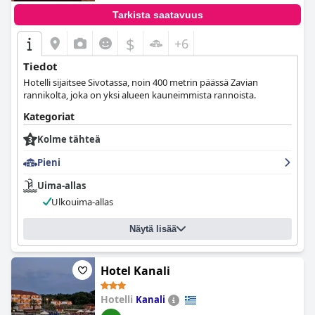
Tarkista saatavuus
$
+6
Tiedot
Hotelli sijaitsee Sivotassa, noin 400 metrin päässä Zavian
rannikolta, joka on yksi alueen kauneimmista rannoista.
Kategoriat
Kolme tähteä
Pieni
Uima-allas
Ulkouima-allas
Näytä lisää
Hotel Kanali
Hotelli
Kanali