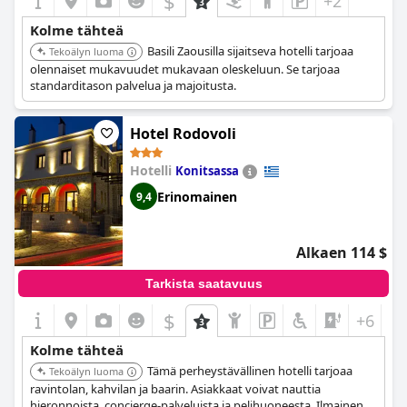
$
+2
Kolme tähteä
Basili Zaousilla sijaitseva hotelli tarjoaa
Tekoälyn luoma
olennaiset mukavuudet mukavaan oleskeluun. Se tarjoaa
standarditason palvelua ja majoitusta.
Hotel Rodovoli
Hotelli
Konitsassa
Erinomainen
9,4
Alkaen 114 $
Tarkista saatavuus
$
+6
Kolme tähteä
Tämä perheystävällinen hotelli tarjoaa
Tekoälyn luoma
ravintolan, kahvilan ja baarin. Asiakkaat voivat nauttia
hieronnoista, concierge-palveluista ja pelihuoneesta. Ilmainen