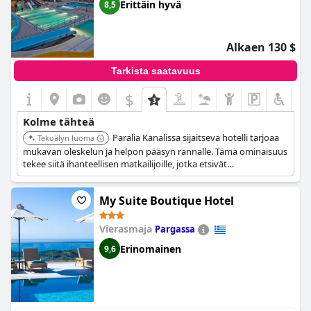
Erittäin hyvä
8,5
Alkaen 130 $
Tarkista saatavuus
$
Kolme tähteä
Paralia Kanalissa sijaitseva hotelli tarjoaa
Tekoälyn luoma
mukavan oleskelun ja helpon pääsyn rannalle. Tämä ominaisuus
tekee siitä ihanteellisen matkailijoille, jotka etsivät
rentoutumista ja merenrannan nautintoa.
My Suite Boutique Hotel
Vierasmaja
Pargassa
Erinomainen
9,6