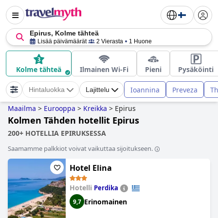
Epirus, Kolme tähteä
Lisää päivämäärät
2 Vierasta
1 Huone
Kolme tähteä
Ilmainen Wi-Fi
Pieni
Pysäköinti
Ioannina
Preveza
Th
Hintaluokka
Lajittelu
Maailma
>
Eurooppa
>
Kreikka
>
Epirus
Kolmen Tähden hotellit Epirus
200+ HOTELLIA EPIRUKSESSA
Saamamme palkkiot voivat vaikuttaa sijoitukseen.
Hotel Elina
Hotelli
Perdika
Erinomainen
9,7