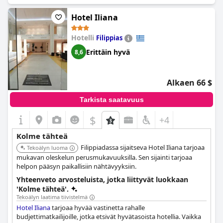
Hotel Iliana
Hotelli
Filippias
Erittäin hyvä
8,6
Alkaen 66 $
Tarkista saatavuus
$
+4
Kolme tähteä
Filippiadassa sijaitseva Hotel Iliana tarjoaa
Tekoälyn luoma
mukavan oleskelun perusmukavuuksilla. Sen sijainti tarjoaa
helpon pääsyn paikallisiin nähtävyyksiin.
Yhteenveto arvosteluista, jotka liittyvät luokkaan
'Kolme tähteä'.
Tekoälyn laatima tiivistelmä
Hotel Iliana
tarjoaa hyvää vastinetta rahalle
budjettimatkailijoille, jotka etsivät hyvätasoista hotellia. Vaikka