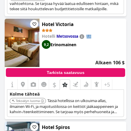
vaihtoehtona. Se tarjoaa hyvää laatua edulliseen hintaan, mikä
tekee siitä houkuttelevan budjettitietoisille matkailijoille.
Hotel Victoria
Hotelli
Metsovossa
Erinomainen
9,2
Alkaen 106 $
Tarkista saatavuus
$
+5
Kolme tähteä
Tässä hotellissa on ulkouima-allas,
Tekoälyn luoma
ilmainen Wi-Fi, ja majoitustiloissa on keittiöt jääkaappeineen ja
kahvin-/teenkeittimineen. Se tarjoaa myös perhehuoneita ja
takkoja.
Hotel Spiros