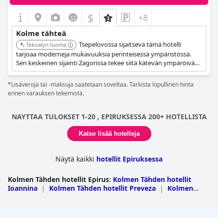
$
+8
Kolme tähteä
Tsepelovossa sijaitseva tämä hotelli
Tekoälyn luoma
tarjoaa moderneja mukavuuksia perinteisessä ympäristössä.
Sen keskeinen sijainti Zagorissa tekee siitä kätevän ympäröivän
alueen tutkimiseen.
*Lisäveroja tai -maksuja saatetaan soveltaa. Tarkista lopullinen hinta
ennen varauksen tekemistä.
NAYTTAA TULOKSET 1-20 , EPIRUKSESSA 200+ HOTELLISTA
Katso lisää hotelleja
Näytä kaikki
hotellit Epiruksessa
Kolmen Tähden hotellit Epirus
:
Kolmen Tähden hotellit
Ioannina
|
Kolmen Tähden hotellit Preveza
|
Kolmen
Tähden hotellit Thesprotia
|
Kolmen Tähden hotellit Arta