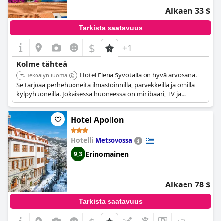
Alkaen 33 $
Tarkista saatavuus
$
+1
Kolme tähteä
Hotel Elena Syvotalla on hyvä arvosana.
Tekoälyn luoma
Se tarjoaa perhehuoneita ilmastoinnilla, parvekkeilla ja omilla
kylpyhuoneilla. Jokaisessa huoneessa on minibaari, TV ja
äänieristys miellyttävää oleskelua varten.
Hotel Apollon
Hotelli
Metsovossa
Erinomainen
9,3
Alkaen 78 $
Tarkista saatavuus