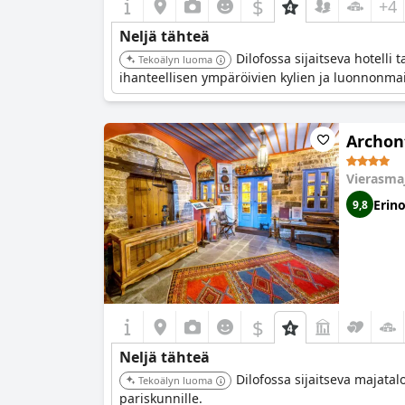
$
+4
Neljä tähteä
Dilofossa sijaitseva hotelli
Tekoälyn luoma
ihanteellisen ympäröivien kylien ja luonnonma
Archont
Vierasma
Erin
9,8
$
Neljä tähteä
Dilofossa sijaitseva majatal
Tekoälyn luoma
pariskunnille.