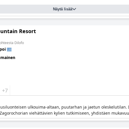
Näytä lisää
ountain Resort
kohteesta Dilofo
poi
omainen
+7
siluonteisen ulkouima-altaan, puutarhan ja jaetun oleskelutilan. 
agorochorian viehättävien kylien tutkimiseen, yhdistäen mukavuud