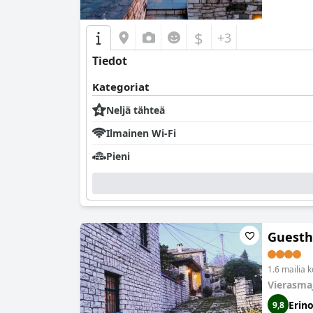
$
+3
Tiedot
Kategoriat
Neljä tähteä
Ilmainen Wi-Fi
Pieni
Guesth
1.6 mailia 
Vierasma
Erin
9,8