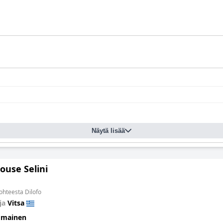
Näytä lisää
ouse Selini
kohteesta Dilofo
ja
Vitsa
omainen