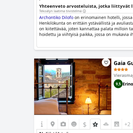
Yhteenveto arvosteluista, jotka liittyvät 
Tekoälyn laatima tiivistelmä
Archontiko Dilofo
on erinomainen hotelli, jossa 
Henkilökunta on erittäin ystävällistä ja avulias
on kiitettävää, joten kannattaa palata milloin 
hoidettu ja viihtyisä paikka, jossa on mukavia i
Gaia G
Vierasma
Erin
9,5
$
+2