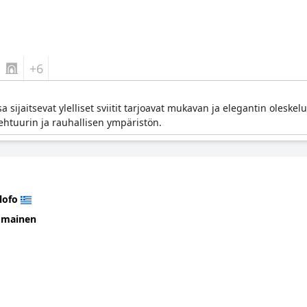
+6
 sijaitsevat ylelliset sviitit tarjoavat mukavan ja elegantin oleskelun
ehtuurin ja rauhallisen ympäristön.
lofo
omainen