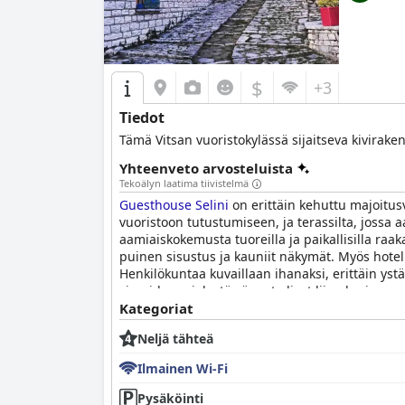
$
+3
Tiedot
Tämä Vitsan vuoristokylässä sijaitseva kivirake
Yhteenveto arvosteluista
Tekoälyn laatima tiivistelmä
Guesthouse Selini
on erittäin kehuttu majoitusv
vuoristoon tutustumiseen, ja terassilta, jossa 
aamiaiskokemusta tuoreilla ja paikallisilla raaka
puinen sisustus ja kauniit näkymät. Myös hotellin
Henkilökuntaa kuvaillaan ihanaksi, erittäin yst
vieraiden mielestä sängyt olivat liian kovia, su
kokemuksen, jossa on paikallista tunnelmaa ja 
Kategoriat
Neljä tähteä
Ilmainen Wi-Fi
Pysäköinti