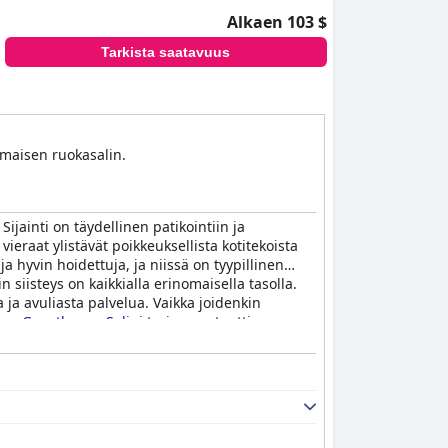
Alkaen 103 $
Tarkista saatavuus
ismaisen ruokasalin.
ijainti on täydellinen patikointiin ja
ieraat ylistävät poikkeuksellista kotitekoista
ja hyvin hoidettuja, ja niissä on tyypillinen
n siisteys on kaikkialla erinomaisella tasolla.
 ja avuliasta palvelua. Vaikka joidenkin
iaan
Guesthouse Selini
tarjoaa autenttisen