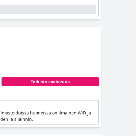
Tarkista saatavuus
Ilmastoiduissa huoneissa on ilmainen WiFi ja
en ja sijainnin.