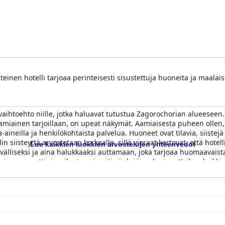
nteinen hotelli tarjoaa perinteisesti sisustettuja huoneita ja maala
aihtoehto niille, jotka haluavat tutustua Zagorochorian alueeseen. S
aamiainen tarjoillaan, on upeat näkymät. Aamiaisesta puheen ollen, v
-aineilla ja henkilökohtaista palvelua. Huoneet ovat tilavia, siistejä 
 siisteyttä arvostetaan korkealle, sillä vieraat kertovat, että hotelli
Lue kaikkien luokkien arvostelujen yhteenvedot
ävälliseksi ja aina halukkaaksi auttamaan, joka tarjoaa huomaavaista
urin osa nautti vierailustaan ja piti sänkyjä mukavina. Kaiken kaikk
lämmintä kreikkalaista vieraanvaraisuutta.