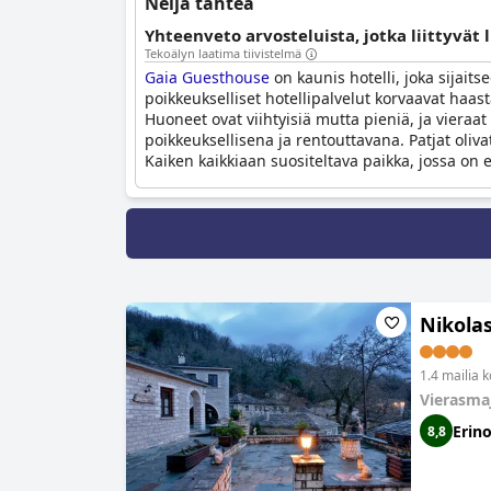
Neljä tähteä
Yhteenveto arvosteluista, jotka liittyvät 
Tekoälyn laatima tiivistelmä
Gaia Guesthouse
on kaunis hotelli, joka sijait
poikkeukselliset hotellipalvelut korvaavat haas
Huoneet ovat viihtyisiä mutta pieniä, ja viera
poikkeuksellisena ja rentouttavana. Patjat oliva
Kaiken kaikkiaan suositeltava paikka, jossa on 
Nikola
1.4 mailia 
Vierasma
Erin
8,8