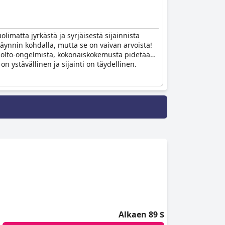
imatta jyrkästä ja syrjäisestä sijainnista
käynnin kohdalla, mutta se on vaivan arvoista!
 huolto-ongelmista, kokonaiskokemusta pidetään
n ystävällinen ja sijainti on täydellinen.
Alkaen 89 $