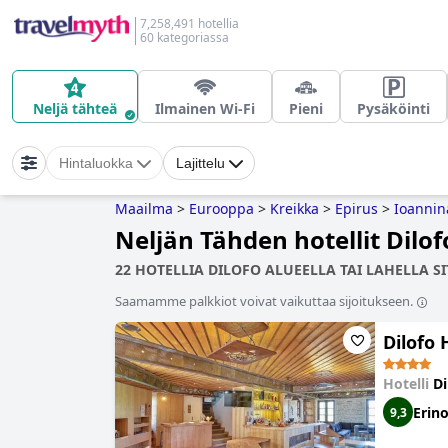
7,258,491 hotellia
60 kategoriassa
Neljä tähteä
Ilmainen Wi-Fi
Pieni
Pysäköinti
Hintaluokka
Lajittelu
Maailma
>
Eurooppa
>
Kreikka
>
Epirus
>
Ioannin
Neljän Tähden hotellit Dilof
22 HOTELLIA DILOFO ALUEELLA TAI LAHELLA SI
Saamamme palkkiot voivat vaikuttaa sijoitukseen.
Dilofo 
Hotelli
Di
Erin
9,3