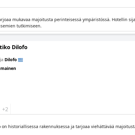
 tarjoaa mukavaa majoitusta perinteisessä ympäristössä. Hotellin si
isemien tutkimiseen.
iko Dilofo
ja
Dilofo
omainen
+2
o on historiallisessa rakennuksessa ja tarjoaa viehättävää majoitust