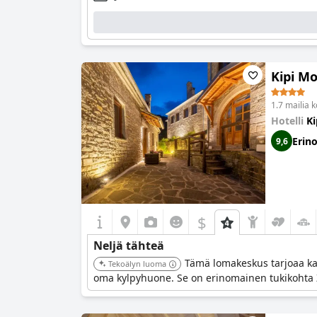
Kipi M
1.7 mailia 
Hotelli
Ki
Erin
9,6
$
Neljä tähteä
Tämä lomakeskus tarjoaa kau
Tekoälyn luoma
oma kylpyhuone. Se on erinomainen tukikohta Z