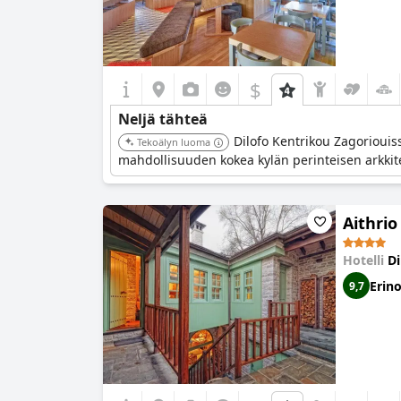
$
Neljä tähteä
Dilofo Kentrikou Zagoriouissa
Tekoälyn luoma
mahdollisuuden kokea kylän perinteisen arkkit
Aithrio
Hotelli
Di
Erin
9,7