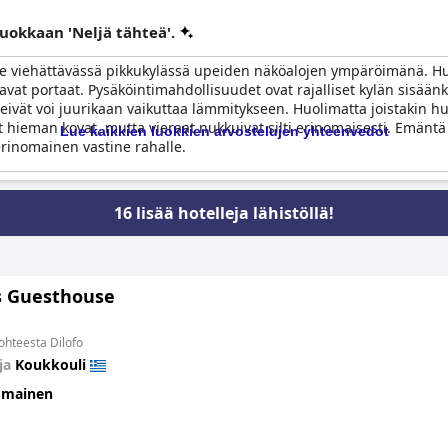
luokkaan 'Neljä tähteä'.
see viehättävässä pikkukylässä upeiden näköalojen ympäröimänä. Huol
tavat portaat. Pysäköintimahdollisuudet ovat rajalliset kylän sisään
at eivät voi juurikaan vaikuttaa lämmitykseen. Huolimatta joistakin
t hieman kovat, mutta vieraat nukkuivat silti erinomaisesti. Emäntä o
Lue kaikkien luokkien arvostelujen yhteenvedot
erinomainen vastine rahalle.
16 lisää hotelleja lähistöllä!
s Guesthouse
kohteesta Dilofo
ja
Koukkouli
omainen