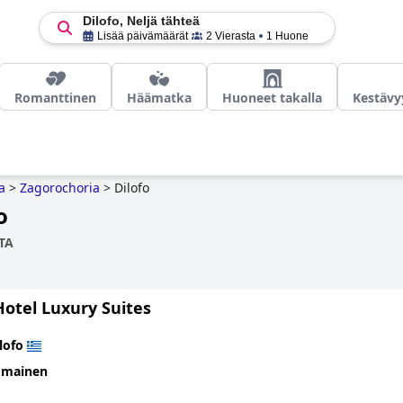
Dilofo, Neljä tähteä
Lisää päivämäärät
2 Vierasta
1 Huone
Romanttinen
Häämatka
Huoneet takalla
Kestävy
a
>
Zagorochoria
>
Dilofo
o
TA
Hotel Luxury Suites
lofo
omainen