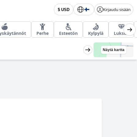
Kirjaudu sisään
$ USD
yskäytännöt
Perhe
Esteetön
Kylpylä
Luksus
Näytä kartta