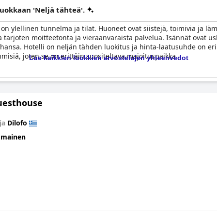
luokkaan 'Neljä tähteä'.
on ylellinen tunnelma ja tilat. Huoneet ovat siistejä, toimivia ja l
ta tarjoten moitteetonta ja vieraanvaraista palvelua. Isännät ovat u
tahansa. Hotelli on neljän tähden luokitus ja hinta-laatusuhde on e
hmisiä, joten se on erittäin suositeltava majoituspaikka.
Lue kaikkien luokkien arvostelujen yhteenvedot
uesthouse
ja
Dilofo
omainen