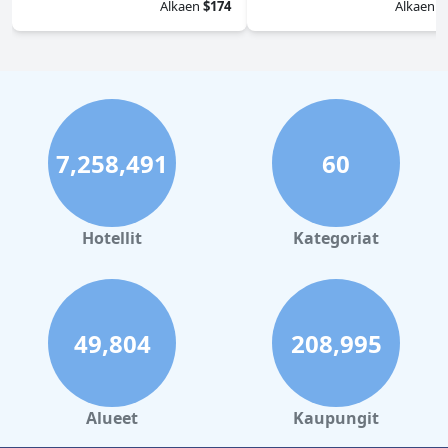
Alkaen
$174
Alkaen
$
7,258,491
60
Hotellit
Kategoriat
49,804
208,995
Alueet
Kaupungit