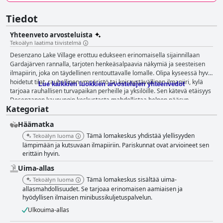
Tiedot
Yhteenveto arvosteluista
Tekoälyn laatima tiivistelmä
Desenzano Lake Village erottuu edukseen erinomaisella sijainnillaan
Gardajärven rannalla, tarjoten henkeäsalpaavia näkymiä ja seesteisen
ilmapiirin, joka on täydellinen rentouttavalle lomalle. Olipa kyseessä hyvin
hoidetut tilat, rauhallinen ympäristö tai koiraystävällinen ilmapiiri, kylä
Lue kaikkien luokkien arvostelujen yhteenvedot
tarjoaa rauhallisen turvapaikan perheille ja yksilöille. Sen kätevä etäisyys
Desenzanon kaupungin keskustasta mahdollistaa helpon pääsyn
Kategoriat
paikallisiin nähtävyyksiin joko kävellen, pyörällä tai bussikuljetuksella.
Aamiainen Desenzano Lake Villagessa on erittäin arvostettu runsaine ja
Häämatka
runsaaine buffeteineen, joka vastaa erilaisiin makuihin, Gardajärven
maalauksellisen taustan edessä. Vieraat korostavat usein tarjonnan
Tämä lomakeskus yhdistää ylellisyyden
Tekoälyn luoma
laatua ja monipuolisuutta, vastavalmistetuista munakokkelista makeiden
lämpimään ja kutsuvaan ilmapiiriin. Pariskunnat ovat arvioineet sen
ja suolaisten vaihtoehtojen sekoitukseen. Henkilökunnan ystävällinen
erittäin hyvin.
palvelu parantaa ruokailukokemusta, vaikka jotkut pitävät aamiaisen
Uima-allas
hintaa korkeana ja toivovat enemmän vaihtelua ruokavaliotarpeisiin.
Tämä lomakeskus sisältää uima-
Tekoälyn luoma
Illalliset hotellin ravintolassa tunnetaan herkullisista kulinaarisista
allasmahdollisuudet. Se tarjoaa erinomaisen aamiaisen ja
tarjonnoistaan ja lumoavasta terassiympäristöstä upeilla järvinäköaloilla.
hyödyllisen ilmaisen minibussikuljetuspalvelun.
Erityisesti puu-uunissa paistetut pizzat ja monen ruokalajin
puolihoitoillalliset saavat kiitosta. Ystävälliset ja huomaavaiset tarjoilijat
Ulkouima-allas
edistävät ikimuistoista ruokailukokemusta, vaikka jotkut vieraat