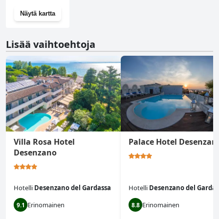
Näytä kartta
Lisää vaihtoehtoja
Villa Rosa Hotel
Palace Hotel Desenzan
Desenzano
Hotelli
Desenzano del Gardassa
Hotelli
Desenzano del Gardas
Erinomainen
Erinomainen
9.1
8.8