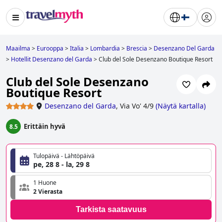
Maailma
>
Eurooppa
>
Italia
>
Lombardia
>
Brescia
>
Desenzano Del Garda
>
Hotellit Desenzano del Garda
>
Club del Sole Desenzano Boutique Resort
Club del Sole Desenzano
Boutique Resort
Desenzano del Garda
,
Via Vo' 4/9
(
Näytä kartalla
)
Erittäin hyvä
8.5
Tulopäivä - Lähtöpäivä
pe, 28 8 - la, 29 8
1 Huone
2 Vierasta
Tarkista saatavuus