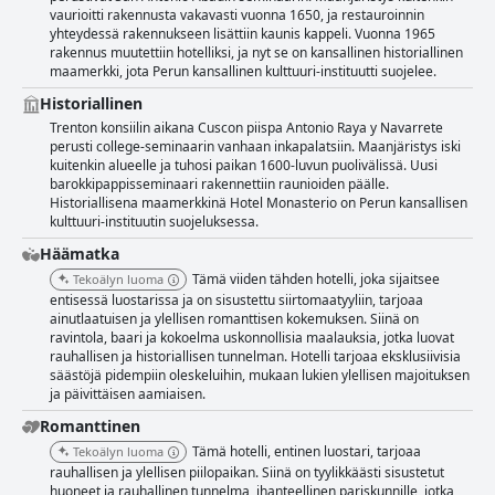
vaurioitti rakennusta vakavasti vuonna 1650, ja restauroinnin
yhteydessä rakennukseen lisättiin kaunis kappeli. Vuonna 1965
rakennus muutettiin hotelliksi, ja nyt se on kansallinen historiallinen
maamerkki, jota Perun kansallinen kulttuuri-instituutti suojelee.
Historiallinen
Trenton konsiilin aikana Cuscon piispa Antonio Raya y Navarrete
perusti college-seminaarin vanhaan inkapalatsiin. Maanjäristys iski
kuitenkin alueelle ja tuhosi paikan 1600-luvun puolivälissä. Uusi
barokkipappisseminaari rakennettiin raunioiden päälle.
Historiallisena maamerkkinä Hotel Monasterio on Perun kansallisen
kulttuuri-instituutin suojeluksessa.
Häämatka
Tämä viiden tähden hotelli, joka sijaitsee
Tekoälyn luoma
entisessä luostarissa ja on sisustettu siirtomaatyyliin, tarjoaa
ainutlaatuisen ja ylellisen romanttisen kokemuksen. Siinä on
ravintola, baari ja kokoelma uskonnollisia maalauksia, jotka luovat
rauhallisen ja historiallisen tunnelman. Hotelli tarjoaa eksklusiivisia
säästöjä pidempiin oleskeluihin, mukaan lukien ylellisen majoituksen
ja päivittäisen aamiaisen.
Romanttinen
Tämä hotelli, entinen luostari, tarjoaa
Tekoälyn luoma
rauhallisen ja ylellisen piilopaikan. Siinä on tyylikkäästi sisustetut
huoneet ja rauhallinen tunnelma, ihanteellinen pariskunnille, jotka