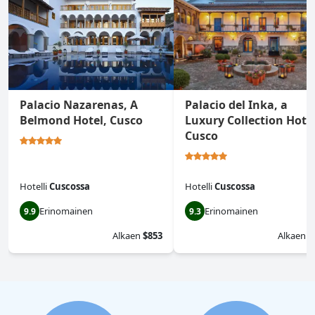
Palacio Nazarenas, A
Palacio del Inka, a
Belmond Hotel, Cusco
Luxury Collection Hotel
Cusco
Hotelli
Cuscossa
Hotelli
Cuscossa
Erinomainen
Erinomainen
9.9
9.3
Alkaen
$853
Alkaen
$