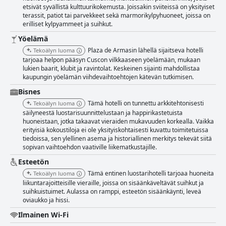
etsivät syvällistä kulttuurikokemusta. Joissakin sviiteissä on yksityiset
terassit, patiot tai parvekkeet sekä marmorikylpyhuoneet, joissa on
erilliset kylpyammeet ja suihkut.
Yöelämä
Plaza de Armasin lähellä sijaitseva hotelli
Tekoälyn luoma
tarjoaa helpon pääsyn Cuscon vilkkaaseen yöelämään, mukaan
lukien baarit, klubit ja ravintolat. Keskeinen sijainti mahdollistaa
kaupungin yöelämän viihdevaihtoehtojen kätevän tutkimisen.
Bisnes
Tämä hotelli on tunnettu arkkitehtonisesti
Tekoälyn luoma
säilyneestä luostarisuunnittelustaan ja happirikastetuista
huoneistaan, jotka takaavat vieraiden mukavuuden korkealla. Vaikka
erityisiä kokoustiloja ei ole yksityiskohtaisesti kuvattu toimitetuissa
tiedoissa, sen ylellinen asema ja historiallinen merkitys tekevät siitä
sopivan vaihtoehdon vaativille liikematkustajille.
Esteetön
Tämä entinen luostarihotelli tarjoaa huoneita
Tekoälyn luoma
liikuntarajoitteisille vieraille, joissa on sisäänkäveltävät suihkut ja
suihkuistuimet. Aulassa on ramppi, esteetön sisäänkäynti, leveä
oviaukko ja hissi.
Ilmainen Wi-Fi