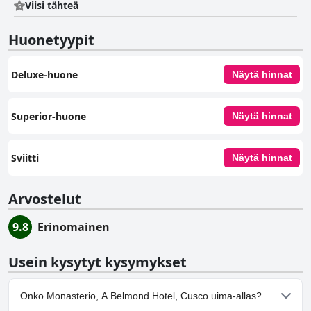
Viisi tähteä
Huonetyypit
Deluxe-huone
Näytä hinnat
Superior-huone
Näytä hinnat
Sviitti
Näytä hinnat
Arvostelut
9.8
Erinomainen
Usein kysytyt kysymykset
Onko Monasterio, A Belmond Hotel, Cusco uima-allas?