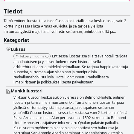
Tiedot
Tämä entinen luostari sijaitsee Cuscon historiallisessa keskustassa, vain 2
korttelin päässä Plaza Armas -aukiolta, ja se tarjoaa ylellistä
siirtomaatyylistä majoitusta, vehreän sisäpihan, antiikkiesineillä ja
taideteoksilla sisustetut sisätilat sekä hienoja ruokailu- ja
Kategoriat
ruokailuvaihtoehtoja, ja kaikki tämä tapahtuu historiallisessa ja
viehättävässä, maagisessa ilmapiirissä.
Luksus
Entisessä luostarissa sijaitseva hotelli tarjoaa
Tekoälyn luoma
ainutlaatuisen ja ylellisen kokemuksen historiallisella
arkkitehtuurillaan ja taidekokoelmallaan. Se tarjoaa happirikastettuja
huoneita, siirtomaa-ajan sisäpihan ja monipuolisia
ruokailumahdollisuuksia. Hotelli on tunnettu rauhallisesta
ilmapiiristään ja poikkeuksellisesta palvelustaan.
Munkkiluostari
Vilkkaan Cuscon keskusaukion vieressä on Belmond-hotelli, entinen
luostari ja kansallinen muistomerkki. Tämä entinen luostari tarjoaa
ylellistä siirtomaatyylistä majoitusta, ja se sijaitsee sisäpihan
ympärillä Cuscon historiallisessa keskustassa vain 2 korttelin päässä
Plaza Armas -aukiolta. Alun perin vuonna 1592 rakennettu Belmond
Hotel Monasterio sijaitsee inka Amaru Qhalan palatsin paikalla.
Kuusi vuotta myöhemmin espanjalaiset ottivat sen haltuunsa ja
perustivat San Antonio Abadin seminaarin. Maanjäristys kuitenkin