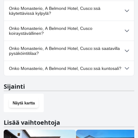
Ei, Monasterio, A Belmond Hotel, Cusco ei ole uima-allasta.
Onko Monasterio, A Belmond Hotel, Cusco:ssä
käytettävissä kylpylä?
Ei, Monasterio, A Belmond Hotel, Cusco ei tarjoa kylpylää.
Onko Monasterio, A Belmond Hotel, Cusco
koiraystävällinen?
Ei, Monasterio, A Belmond Hotel, Cusco ei salli koiria.
Onko Monasterio, A Belmond Hotel, Cusco:ssä saatavilla
pysäköintitilaa?
Ei, Monasterio, A Belmond Hotel, Cusco ei tarjoa
Onko Monasterio, A Belmond Hotel, Cusco:ssä kuntosali?
pysäköintimahdollisuutta.
Ei, Monasterio, A Belmond Hotel, Cusco ei ole kuntosalia.
Sijainti
Näytä kartta
Lisää vaihtoehtoja