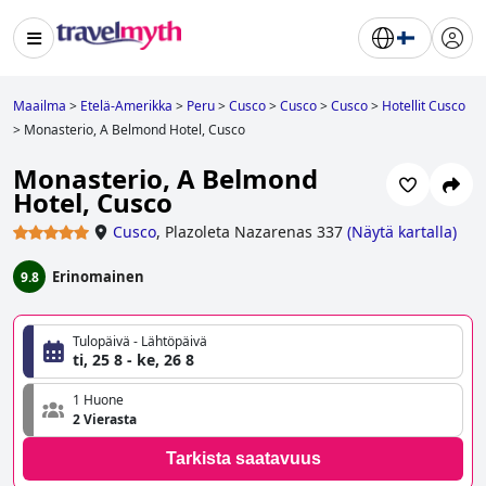
Maailma
>
Etelä-Amerikka
>
Peru
>
Cusco
>
Cusco
>
Cusco
>
Hotellit Cusco
>
Monasterio, A Belmond Hotel, Cusco
Monasterio, A Belmond
Hotel, Cusco
Cusco
,
Plazoleta Nazarenas 337
(
Näytä kartalla
)
Erinomainen
9.8
Tulopäivä - Lähtöpäivä
ti, 25 8 - ke, 26 8
1 Huone
2 Vierasta
Tarkista saatavuus