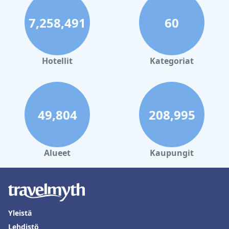
7,258,491
60
Hotellit
Kategoriat
49,804
208,995
Alueet
Kaupungit
Yleistä
Lehdistö