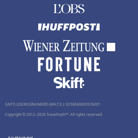
GNTO LISENSSINUMERO (MH.T.E.): 0259Ε60000576001
Copyright © 2012–2026 Travelmyth™. All rights reserved.
Käyttöehdot