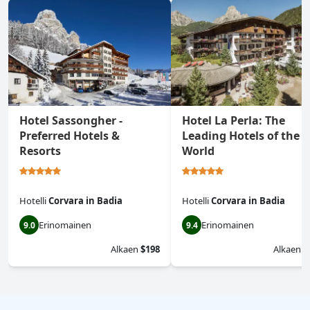
Hotel Sassongher -
Hotel La Perla: The
Preferred Hotels &
Leading Hotels of the
Resorts
World
Hotelli
Corvara in Badia
Hotelli
Corvara in Badia
Erinomainen
Erinomainen
9.0
9.4
Alkaen
$198
Alkaen
$