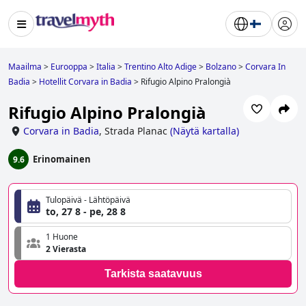
Maailma
>
Eurooppa
>
Italia
>
Trentino Alto Adige
>
Bolzano
>
Corvara In
Badia
>
Hotellit Corvara in Badia
>
Rifugio Alpino Pralongià
Rifugio Alpino Pralongià
Corvara in Badia
,
Strada Planac
(
Näytä kartalla
)
Erinomainen
9.6
Tulopäivä - Lähtöpäivä
to, 27 8 - pe, 28 8
1 Huone
2 Vierasta
Tarkista saatavuus