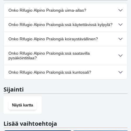
Onko Rifugio Alpino Pralongià uima-allas?
Ei, Rifugio Alpino Pralongià ei ole uima-allasta.
Onko Rifugio Alpino Pralongià:ssä käytettävissä kylpylä?
Ei, Rifugio Alpino Pralongià ei tarjoa kylpylää.
Onko Rifugio Alpino Pralongià koiraystävällinen?
Ei, Rifugio Alpino Pralongià ei salli koiria.
Onko Rifugio Alpino Pralongià:ssä saatavilla
pysäköintitilaa?
Ei, Rifugio Alpino Pralongià ei tarjoa pysäköintimahdollisuutta.
Onko Rifugio Alpino Pralongià:ssä kuntosali?
Ei, Rifugio Alpino Pralongià ei ole kuntosalia.
Sijainti
Näytä kartta
Lisää vaihtoehtoja