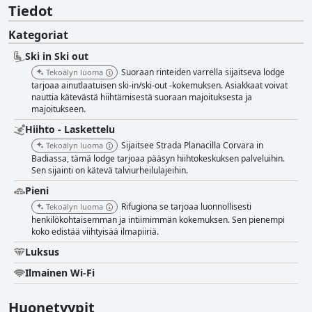
Tiedot
Kategoriat
Ski in Ski out
Suoraan rinteiden varrella sijaitseva lodge
Tekoälyn luoma
tarjoaa ainutlaatuisen ski-in/ski-out -kokemuksen. Asiakkaat voivat
nauttia kätevästä hiihtämisestä suoraan majoituksesta ja
majoitukseen.
Hiihto - Laskettelu
Sijaitsee Strada Planacilla Corvara in
Tekoälyn luoma
Badiassa, tämä lodge tarjoaa pääsyn hiihtokeskuksen palveluihin.
Sen sijainti on kätevä talviurheilulajeihin.
Pieni
Rifugiona se tarjoaa luonnollisesti
Tekoälyn luoma
henkilökohtaisemman ja intiimimmän kokemuksen. Sen pienempi
koko edistää viihtyisää ilmapiiriä.
Luksus
Ilmainen Wi-Fi
Huonetyypit