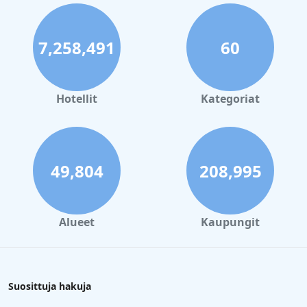
7,258,491
60
Hotellit
Kategoriat
49,804
208,995
Alueet
Kaupungit
Suosittuja hakuja