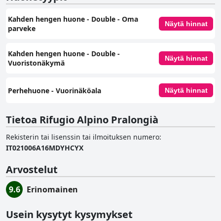
Kahden hengen huone - Double - Oma
Näytä hinnat
parveke
Kahden hengen huone - Double -
Näytä hinnat
Vuoristonäkymä
Perhehuone - Vuorinäköala
Näytä hinnat
Tietoa Rifugio Alpino Pralongià
Rekisterin tai lisenssin tai ilmoituksen numero
:
IT021006A16MDYHCYX
Arvostelut
9.6
Erinomainen
Usein kysytyt kysymykset