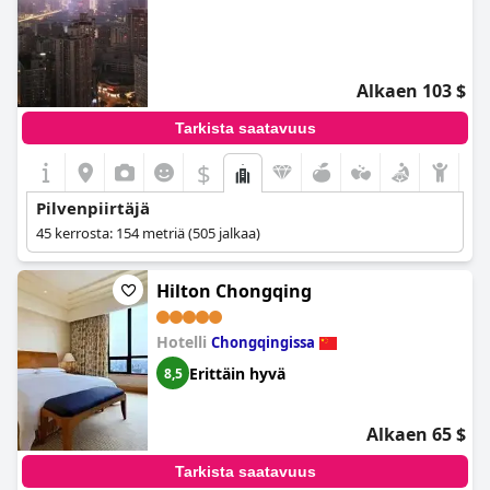
Alkaen 103 $
Tarkista saatavuus
$
Pilvenpiirtäjä
45 kerrosta: 154 metriä (505 jalkaa)
Hilton Chongqing
Hotelli
Chongqingissa
Erittäin hyvä
8,5
Alkaen 65 $
Tarkista saatavuus