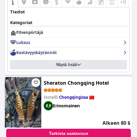
$
+9
Tiedot
Kategoriat
Pilvenpiirtäjä
Luksus
Kestävyyskäytännöt
Näytä lisää
Sheraton Chongqing Hotel
Hotelli
Chongqingissa
Erinomainen
8,9
Alkaen 80 $
Tarkista saatavuus