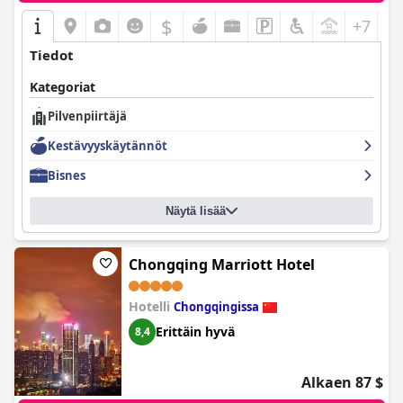
$
+7
Tiedot
Kategoriat
Pilvenpiirtäjä
Kestävyyskäytännöt
Bisnes
Näytä lisää
Chongqing Marriott Hotel
Hotelli
Chongqingissa
Erittäin hyvä
8,4
Alkaen 87 $