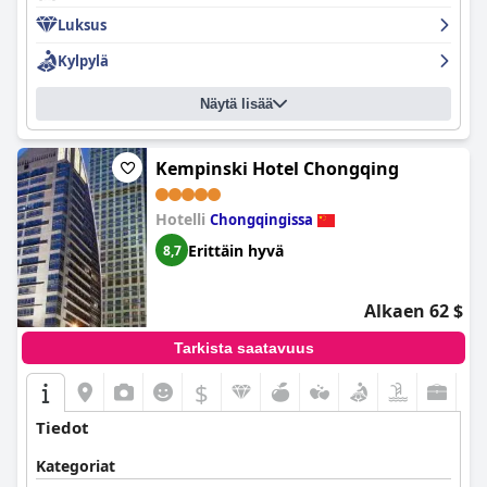
Luksus
Kylpylä
Näytä lisää
Kempinski Hotel Chongqing
Hotelli
Chongqingissa
Erittäin hyvä
8,7
Alkaen 62 $
Tarkista saatavuus
$
Tiedot
Kategoriat