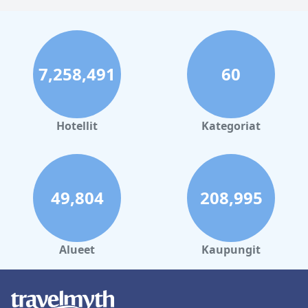
7,258,491
60
Hotellit
Kategoriat
49,804
208,995
Alueet
Kaupungit