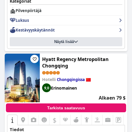
Kategoriat
Pilvenpiirtäjä
Luksus
Kestävyyskäytännöt
Näytä lisää
Hyatt Regency Metropolitan
Chongqing
Hotelli
Chongqingissa
Erinomainen
9,0
Alkaen 79 $
Tarkista saatavuus
$
Tiedot