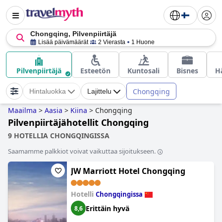
Chongqing, Pilvenpiirtäjä
Lisää päivämäärät
2 Vierasta
1 Huone
Pilvenpiirtäjä
Esteetön
Kuntosali
Bisnes
H
Chongqing
Hintaluokka
Lajittelu
Maailma
>
Aasia
>
Kiina
>
Chongqing
Pilvenpiirtäjähotellit Chongqing
9 HOTELLIA CHONGQINGISSA
Saamamme palkkiot voivat vaikuttaa sijoitukseen.
JW Marriott Hotel Chongqing
Hotelli
Chongqingissa
Erittäin hyvä
8,6