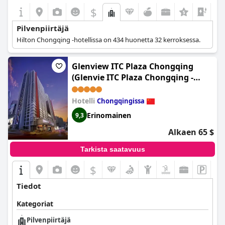
$
Pilvenpiirtäjä
Hilton Chongqing -hotellissa on 434 huonetta 32 kerroksessa.
Glenview ITC Plaza Chongqing
(Glenvie ITC Plaza Chongqing -
Former Glenview ITC)
Hotelli
Chongqingissa
Erinomainen
9,3
Alkaen 65 $
Tarkista saatavuus
$
Tiedot
Kategoriat
Pilvenpiirtäjä