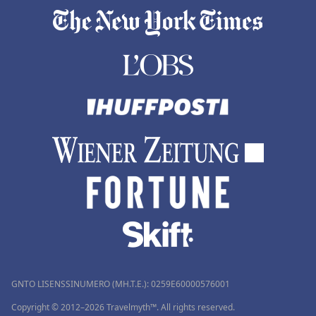
GNTO LISENSSINUMERO (MH.T.E.): 0259Ε60000576001
Copyright © 2012–2026 Travelmyth™. All rights reserved.