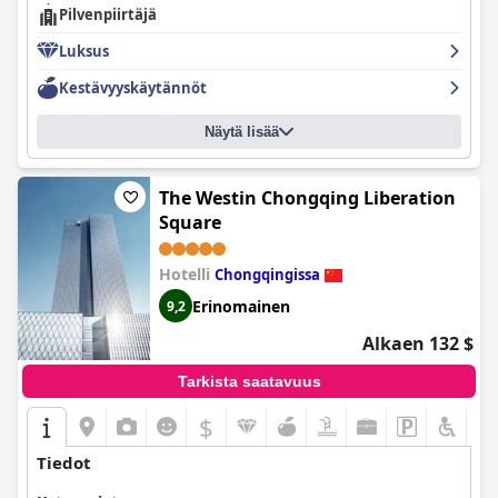
Pilvenpiirtäjä
Luksus
Kestävyyskäytännöt
Näytä lisää
The Westin Chongqing Liberation
Square
Hotelli
Chongqingissa
Erinomainen
9,2
Alkaen 132 $
Tarkista saatavuus
$
Tiedot