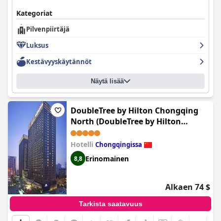
Kategoriat
Pilvenpiirtäjä
Luksus
Kestävyyskäytännöt
Näytä lisää
DoubleTree by Hilton Chongqing
North (DoubleTree by Hilton
Chongqing)
Hotelli
Chongqingissa
Erinomainen
8,8
Alkaen 74 $
Tarkista saatavuus