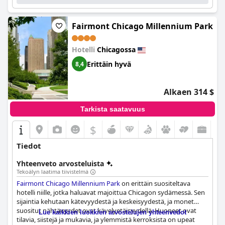
Fairmont Chicago Millennium Park
Hotelli
Chicagossa
Erittäin hyvä
8,4
Alkaen 314 $
Tarkista saatavuus
$
Tiedot
Yhteenveto arvosteluista
Tekoälyn laatima tiivistelmä
Fairmont Chicago Millennium Park
on erittäin suositeltava
hotelli niille, jotka haluavat majoittua Chicagon sydämessä. Sen
sijaintia kehutaan kätevyydestä ja keskeisyydestä, ja monet
suositut nähtävyydet ovat kävelyetäisyydellä. Huoneet ovat
Lue kaikkien luokkien arvostelujen yhteenvedot
tilavia, siistejä ja mukavia, ja ylemmistä kerroksista on upeat