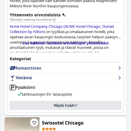
hotelli, joka sijaitsee vain kahden korttelin päässä Magnificent
Milestä River Northin kaupunginosassa.
Yhteenveto arvosteluista
Tekoälyn laatima tiivistelmä
Acme Hotel Company Chicago (ACME Hotel Chicago, Outset
Collection by Hilton)
on tyylikäs ja omalaatuinen hotelli, joka
sijaitsee aivan kaupungin keskustassa, tarjoten helpon pääsyn
useimpiin kaupungin kiinnostaviin kohteisiin. Hotellin
Lue kaikkien luokkien arvostelujen yhteenvedot
ainutlaatuinen tyyli, mukavat ja tilavat huoneet, joissa on
modernit kylpyhuoneet ja vaikuttavat kaupunki- tai
katunäkymät, ovat monien vieraiden mieleen. Vaikka hotellin
Kategoriat
siisteys vaihtelee ja joillakin vierailla oli ristiriitaisia kokemuksia
Romanttinen
henkilökunnan kanssa, avulias ja ystävällinen palvelu on
ehdottomasti plussaa. Hotellin ympäristön vilkasta ja
Yöelämä
jännittävää yöelämää myös kehutaan, ja läheltä löytyy runsaasti
baareja ja ravintoloita. Kaiken kaikkiaan vieraat pitävät hotellin
Pysäköinti
erinomaisesta sijainnista, hienosta tunnelmasta ja mukavista
Sähköautojen EV- latauspiste
sängyistä, mikä tekee siitä ihanteellisen paikan kaikille, jotka
etsivät kaupunkilomaa Chicagossa.
Näytä lisää
Swissotel Chicago