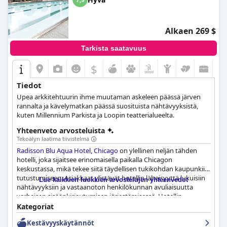
Alkaen 269 $
Tarkista saatavuus
$
Tiedot
Upea arkkitehtuurin ihme muutaman askeleen päässä järven
rannalta ja kävelymatkan päässä suosituista nähtävyyksistä,
kuten Millennium Parkista ja Loopin teatterialueelta.
Yhteenveto arvosteluista
Tekoälyn laatima tiivistelmä
Radisson Blu Aqua Hotel, Chicago
on ylellinen neljän tähden
hotelli, joka sijaitsee erinomaisella paikalla Chicagon
keskustassa, mikä tekee siitä täydellisen tukikohdan kaupunkiin
tutustumiseen. Asiakkaat ylistävät hotellin läheisyyttä lukuisiin
Lue kaikkien luokkien arvostelujen yhteenvedot
nähtävyyksiin ja vastaanoton henkilökunnan avuliaisuutta
varhaisen sisäänkirjautumisen järjestämisessä. Hotellin
moitteetonta siisteyttä ja poikkeuksellista henkilökuntaa myös
Kategoriat
huomioidaan, ja erityisesti ovimiehiä, vastaanottoa ja concierge-
Kestävyyskäytännöt
henkilökuntaa kehutaan ystävällisyydestä, huomaavaisuudesta