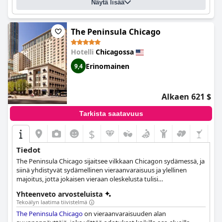
Näytä lisää
The Peninsula Chicago
Hotelli
Chicagossa
Erinomainen
9,4
Alkaen 621 $
Tarkista saatavuus
$
Tiedot
The Peninsula Chicago sijaitsee vilkkaan Chicagon sydämessä, ja
siinä yhdistyvät sydämellinen vieraanvaraisuus ja ylellinen
majoitus, jotta jokaisen vieraan oleskelusta tulisi
mahdollisimman mukava ja ainutlaatuinen. Tyylikkäästi
Yhteenveto arvosteluista
sisustetuista huoneista ja sviiteistä tilaviin kokoustiloihin ja
Tekoälyn laatima tiivistelmä
hienoon kattobaariin, josta on upeat panoraamanäkymät tähän
The Peninsula Chicago
on vieraanvaraisuuden alan
ihmeelliseen kaupunkiin ja sen ihmeisiin, tämä hotelli tarjoaa