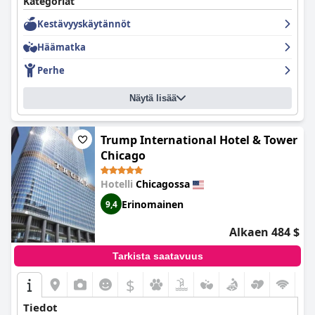
Kategoriat
Hotellin puhtaus on poikkeuksellista, ja vieraat ylistävät hotellin
Kestävyyskäytännöt
ammattimaista ja siistiä tunnelmaa. Henkilökunta on
ystävällistä ja avuliasta, ja asiakaspalvelu on erinomaista. Vaikka
Häämatka
pysäköinti voi olla kallista ja hankalaa, hotellin mukavat ja
levolliset sängyt korvaavat sen. Kaiken kaikkiaan
Swissotel
Perhe
Chicago
on loistava neljän tähden hotellivalinta niille, jotka
etsivät ylellistä vierailua Chicagossa.
Näytä lisää
Trump International Hotel & Tower
Chicago
Hotelli
Chicagossa
Erinomainen
9,4
Alkaen 484 $
Tarkista saatavuus
$
Tiedot