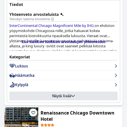
Tiedot
Yhteenveto arvosteluista
Tekoälyn laatima tiivistelmä
InterContinental Chicago Magnificent Mile by IHG
on ehdoton
yöpymiskohde Chicagossa niille, jotka haluavat kokea
perinteistä loistokkuutta ripauksella luksusta. Vieraat ovat
ylistäneet hotellin kaunista sisustusta ja viehättävää sisäuima-
Lue kaikkien luokkien arvostelujen yhteenvedot
allasta, ja king luxury -sviitit ovat saaneet pelkkää kiitosta
upeasta kauneudestaan. Vaikka jotkut kommentit korostivatkin
suolaista hintaa, vieraat ovat todenneet, että hotelli on hintansa
Kategoriat
arvoinen erinomaisen henkilökunnan ja loistavan
Luksus
kokonaiskokemuksen ansiosta. Se on täydellinen paikka
ylelliselle oleskelulle Chicagon sydämessä.
Häämatka
Kylpylä
Näytä lisää
Renaissance Chicago Downtown
Hotel