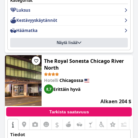
Kategoriat
valikoiman lahjoja lapsille. Vaikka jotkut vieraat huomauttivat,
Luksus
että huoneissa ei tarjottu vettä ilmaiseksi ja huoneet olivat
hieman pieniä neljän hengen perheille, nämä olivat pieniä
Kestävyyskäytännöt
ongelmia verrattuna yleisesti ottaen positiiviseen
kokemukseen. Lapsesi pitävät varmasti hauskaa ja saavat uusia
Häämatka
ystäviä
Loews Chicago Hotel
issa.
Näytä lisää
The Royal Sonesta Chicago River
North
Hotelli
Chicagossa
Erittäin hyvä
8,7
Alkaen 204 $
Tarkista saatavuus
$
+9
Tiedot