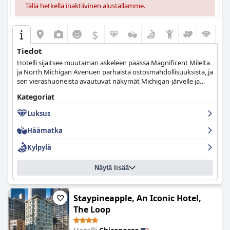
Tällä hetkellä inaktiivinen alustallamme.
$
Tiedot
Hotelli sijaitsee muutaman askeleen päässä Magnificent Milelta
ja North Michigan Avenuen parhaista ostosmahdollisuuksista, ja
sen vierashuoneista avautuvat näkymät Michigan-järvelle ja
kaupungin horisonttiin jättävät sinut sanattomaksi.
Kategoriat
Luksus
Häämatka
Kylpylä
Näytä lisää
Staypineapple, An Iconic Hotel,
The Loop