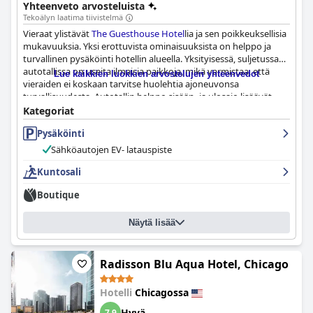
Yhteenveto arvosteluista
Tekoälyn laatima tiivistelmä
Vieraat ylistävät
The Guesthouse Hotel
lia ja sen poikkeuksellisia
mukavuuksia. Yksi erottuvista ominaisuuksista on helppo ja
turvallinen pysäköinti hotellin alueella. Yksityisessä, suljetussa
autotallissa on useita ilmaisia paikkoja, mikä varmistaa, että
Lue kaikkien luokkien arvostelujen yhteenvedot
vieraiden ei koskaan tarvitse huolehtia ajoneuvonsa
turvallisuudesta. Autotallin helppo sisään- ja ulosajo lisäävät
käyttömukavuutta. Vaikka pysäköintimaksu ei ole halpa, vieraat
Kategoriat
ovat yhtä mieltä siitä, että hinta on turvallisuuden ja
Pysäköinti
mukavuuden arvoinen. Kaiken kaikkiaan
The Guesthouse Hotel
on huippuluokan valinta kaikille, jotka etsivät poikkeuksellista
Sähköautojen EV- latauspiste
oleskelua vertaansa vailla olevilla mukavuuksilla.
Kuntosali
Boutique
Näytä lisää
Radisson Blu Aqua Hotel, Chicago
Hotelli
Chicagossa
Hyvä
7,9