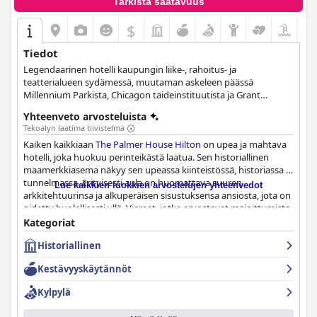
Tarkista saatavuus
$
Tiedot
Legendaarinen hotelli kaupungin liike-, rahoitus- ja
teatterialueen sydämessä, muutaman askeleen päässä
Millennium Parkista, Chicagon taideinstituutista ja Grant
Parkista.
Yhteenveto arvosteluista
Tekoälyn laatima tiivistelmä
Kaiken kaikkiaan
The Palmer House Hilton
on upea ja mahtava
hotelli, joka huokuu perinteikästä laatua. Sen historiallinen
maamerkkiasema näkyy sen upeassa kiinteistössä, historiassa ja
tunnelmassa. Erityisesti aula on huomattava suuren
Lue kaikkien luokkien arvostelujen yhteenvedot
arkkitehtuurinsa ja alkuperäisen sisustuksensa ansiosta, jota on
pidetty huolellisesti yllä. Vieraat, jotka arvostavat majoittumista
elävässä historiassa, nauttivat hotellin eri puolilla sijaitsevista
Kategoriat
historian paloista. Vaikka mukavuudet saattavat olla
Historiallinen
vaatimattomia, tämä vanha perinnehotelli on vaikuttavan hyvin
tehty ja ylläpidetty upealla arkkitehtuurilla ja rikkaalla historialla,
Kestävyyskäytännöt
joka ylittää vuodet. Se on ehdottomasti vierailun arvoinen niille,
jotka etsivät kaunista ja historiallista kokemusta.
Kylpylä