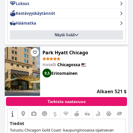
Luksus
huolenaiheista huolimatta vieraat löysivät tapoja selviytyä
pysäköintitilanteesta ja nauttia vierailustaan.
Kestävyyskäytännöt
Häämatka
Näytä lisää
Park Hyatt Chicago
Hotelli
Chicagossa
Erinomainen
9,3
Alkaen 521 $
Tarkista saatavuus
$
Tiedot
Tutustu Chicagon Gold Coast -kaupunginosassa sijaitsevan