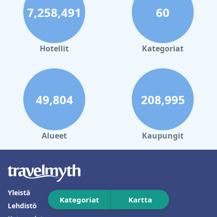
7,258,491
60
Hotellit
Kategoriat
49,804
208,995
Alueet
Kaupungit
Yleistä
Kategoriat
Kartta
Lehdistö