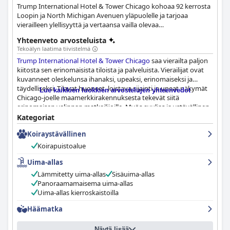
Trump International Hotel & Tower Chicago kohoaa 92 kerrosta
Loopin ja North Michigan Avenuen yläpuolelle ja tarjoaa
vierailleen ylellisyyttä ja vertaansa vailla olevaa
vieraanvaraisuutta. Yhteensä 339 armollisesti sisustettua
Yhteenveto arvosteluista
vierashuonetta ja sviittiä toivottaa sinut tervetulleeksi
Tekoälyn laatima tiivistelmä
yksilöllisesti suunnitelluilla kalusteilla, lattiasta kattoon
Trump International Hotel & Tower Chicago
saa vierailta paljon
ulottuvilla ikkunoilla ja täysin varustetuilla keittiöillä.
kiitosta sen erinomaisista tiloista ja palveluista. Vierailijat ovat
kuvanneet oleskelunsa ihanaksi, upeaksi, erinomaiseksi ja
täydelliseksi. Tilavat huoneet, loistava sijainti ja upeat näkymät
Lue kaikkien luokkien arvostelujen yhteenvedot
Chicago-joelle maamerkkirakennuksesta tekevät siitä
erinomaisen valinnan matkailijoille. Myös avulias ja ystävällinen
henkilökunta sai vierailta kehuja. Kaiken kaikkiaan hotelli on
Kategoriat
erittäin suositeltava ja paras kaupungissa.
Koiraystävällinen
Koirapuistoalue
Uima-allas
Lämmitetty uima-allas
Sisäuima-allas
Panoraamamaisema uima-allas
Uima-allas kierroskaistoilla
Häämatka
Näytä lisää