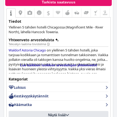
Tarkista saatavuus
$
Tiedot
Ylellinen 5 tähden hotelli Chicagossa (Magnificent Mile - River
North), lähellä Hancock Toweria.
Yhteenveto arvosteluista
Tekoälyn laatima tiivistelmä
Waldorf Astoria Chicago
on ylellinen 5 tähden hotelli, joka
tarjoaa kodikkaan ja romanttisen tunnelman takkoineen. Vaikka
joillakin vierailla oli takkojen kanssa huolto-ongelmia, ne, jotka
pystyivät käyttämään niitä, kuvasivat niitä uskomattomiksi ja
Lue kaikkien luokkien arvostelujen yhteenvedot
lisäävän huoneen yleistä viihtyisyyttä. Vaikka yksi vieras ilmaisi
pettymyksensä huoneensa korkeaan hintaan, suurin osa
vieraista nautti mukavasta ja ylellisestä kokemuksesta.
Kategoriat
Luksus
Kestävyyskäytännöt
Häämatka
Näytä lisää