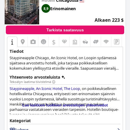
Hotelli
Chicagossa
Erinomainen
8,9
Alkaen 223 $
Tarkista saatavuus
$
+7
Tiedot
Staypineapple Chicago, An Iconic Hotel, on Loopin sydämessä
sijaitseva arvostettu hotelli, joka tarjoaa poikkeuksellisen
kokemuksen ylellisyyttä etsiville vieraille. Saapuessaan vierailijat
toivotetaan tervetulleiksi hienostuneella sisustuksella,
Yhteenveto arvosteluista
erinomaisella palvelulla ja monilla huolellisesti harkituilla
Tekoälyn laatima tiivistelmä
mukavuuksilla, jotka osaltaan vaikuttavat hotellin arvostettuun
Staypineapple, An Iconic Hotel, The Loop
, on poikkeuksellinen
maineeseen. Vierashuoneissa on harmoninen sekoitus
hotellivalinta Chicagossa, erityisesti sen erinomaisen sijainnin
modernia ja klassista tyyliä, muhkeat vuodevaatteet, tilavat
vuoksi Loopin sydämessä, lähellä suosittuja turistinähtävyyksiä.
kylpyhuoneet ja lukuisat mukavuudet, kuten ilmaiset kahvi- ja
Henkilökunta on ystävällistä ja huomaavaista, ja tekee
teetarjoilut huoneessa, nopea Wi-Fi-yhteys ja eksklusiivinen
Lue kaikkien luokkien arvostelujen yhteenvedot
parhaansa vastatakseen vieraiden tarpeisiin. Hotellin boutique-
Naked Experience, jossa on viihtyisät kylpytakit ja yksilölliset
luonne ja vieraanvarainen henkilökunta tekevät siitä
pussilakanat. Vieraita pyydetään myös nauttimaan Atwoodin,
ainutlaatuisen ja historiallisen valinnan. Huoneet ovat hyvin
hotellin palkitun ravintolan, hienosta kulinaarisesta tarjonnasta,
Kategoriat
varusteltuja, viihtyisiä ja hiljaisia, ja niissä on ihanaa modernia
joka on erikoistunut kausittaiseen amerikkalaiseen keittiöön ja