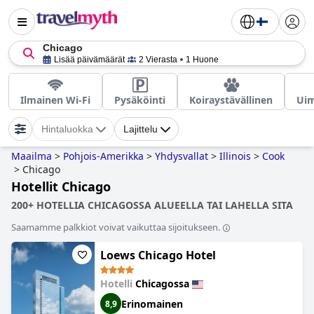
Chicago
Lisää päivämäärät
2 Vierasta
1 Huone
Ilmainen Wi-Fi
Pysäköinti
Koiraystävällinen
Uim
Hintaluokka
Lajittelu
Maailma
>
Pohjois-Amerikka
>
Yhdysvallat
>
Illinois
>
Cook
>
Chicago
Hotellit Chicago
200+ HOTELLIA CHICAGOSSA ALUEELLA TAI LAHELLA SITA
Saamamme palkkiot voivat vaikuttaa sijoitukseen.
Loews Chicago Hotel
Hotelli
Chicagossa
Erinomainen
8,9