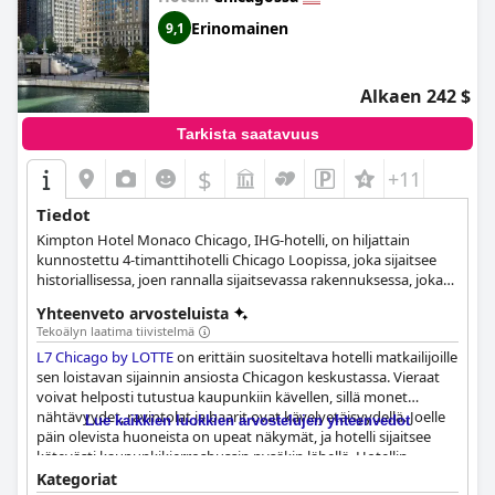
Erinomainen
9,1
Alkaen 242 $
Tarkista saatavuus
$
+11
Tiedot
Kimpton Hotel Monaco Chicago, IHG-hotelli, on hiljattain
kunnostettu 4-timanttihotelli Chicago Loopissa, joka sijaitsee
historiallisessa, joen rannalla sijaitsevassa rakennuksessa, joka
oli aikoinaan maan suurimman tukkukaupan ompelimon, D.B.
Yhteenveto arvosteluista
Fisk & Co:n, pääkonttori. Hotellissa on hattutehtaan
Tekoälyn laatima tiivistelmä
menneisyydestä inspiroituneita ainutlaatuisia yksityiskohtia,
L7 Chicago by LOTTE
on erittäin suositeltava hotelli matkailijoille
kuten messinkiset hattukoukut ja vintage-tyyliset
sen loistavan sijainnin ansiosta Chicagon keskustassa. Vieraat
hattulaatikkotiskit vierashuoneissa ja sviiteissä, ja se tarjoaa
voivat helposti tutustua kaupunkiin kävellen, sillä monet
henkilökohtaista vieraanvaraisuutta omistautuneen
nähtävyydet, ravintolat ja baarit ovat kävelyetäisyydellä. Joelle
henkilökuntansa avulla. Paikan päällä sijaitseva ravintola Fisk &
Lue kaikkien luokkien arvostelujen yhteenvedot
päin olevista huoneista on upeat näkymät, ja hotelli sijaitsee
Co tarjoaa belgialaisen bistroelämyksen, jossa on tarjolla
kätevästi kaupunkikierrosbussin pysäkin lähellä. Hotellin
erikoisuuksia, kuten simpukoita ja ranskalaisia, vaihtuva
sisustusta kehutaan myös sen tyylikkäästä ja modernista
valikoima ostereita ja heidän ainutlaatuinen liharuokavalionsa,
Kategoriat