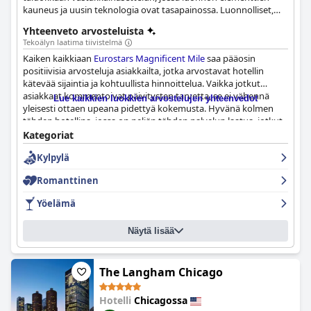
kauneus ja uusin teknologia ovat tasapainossa. Luonnolliset,
kestävät puut ja lämpimät maan sävyt luovat ihanteellisen
Yhteenveto arvosteluista
ilmapiirin lomallesi.
Tekoälyn laatima tiivistelmä
Kaiken kaikkiaan
Eurostars Magnificent Mile
saa pääosin
positiivisia arvosteluja asiakkailta, jotka arvostavat hotellin
kätevää sijaintia ja kohtuullista hinnoittelua. Vaikka jotkut
asiakkaat kommentoivat päivitysten tarvetta, se ei vähennä
Lue kaikkien luokkien arvostelujen yhteenvedot
yleisesti ottaen upeana pidettyä kokemusta. Hyvänä kolmen
tähden hotellina, jossa on neljän tähden palvelun laatua, jotkut
asiakkaat myöntävät, että huoneessa on selviä kulumisen
Kategoriat
merkkejä. Tietyt asiakkaat kommentoivat huonoa
Kylpylä
ammattitaitoa ja likaisia ilmansuodattimia, jotka
kyseenalaistavat hotellin neljän tähden luokituksen, mutta
Romanttinen
hotellia pidetään silti erinomaisena vastineena rahalle ja erittäin
suositeltavana majoituspaikkana.
Yöelämä
Näytä lisää
The Langham Chicago
Hotelli
Chicagossa