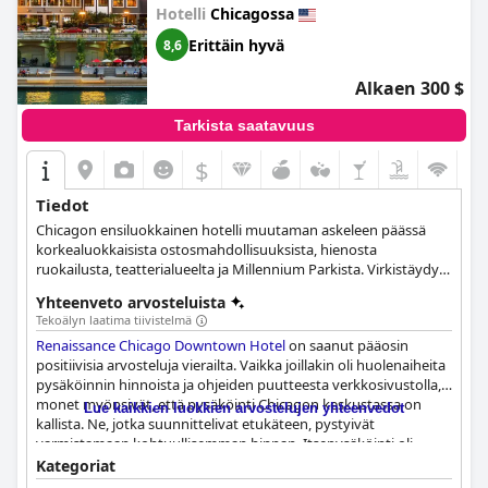
Hotelli
Chicagossa
Erittäin hyvä
8,6
Alkaen 300 $
Tarkista saatavuus
$
Tiedot
Chicagon ensiluokkainen hotelli muutaman askeleen päässä
korkealuokkaisista ostosmahdollisuuksista, hienosta
ruokailusta, teatterialueelta ja Millennium Parkista. Virkistäydy
yhdessä 520 huoneesta ja 40 sviitistä, joissa on ainutlaatuiset
Yhteenveto arvosteluista
mukavuudet.
Tekoälyn laatima tiivistelmä
Renaissance Chicago Downtown Hotel
on saanut pääosin
positiivisia arvosteluja vierailta. Vaikka joillakin oli huolenaiheita
pysäköinnin hinnoista ja ohjeiden puutteesta verkkosivustolla,
monet myönsivät, että pysäköinti Chicagon keskustassa on
Lue kaikkien luokkien arvostelujen yhteenvedot
kallista. Ne, jotka suunnittelivat etukäteen, pystyivät
varmistamaan kohtuullisemman hinnan. Itsepysäköinti oli
mahdollista maksua vastaan, mutta jotkut vieraat ilmaisivat
Kategoriat
turhautumisensa pysäköintihallin etäisyyteen hotellista. Näistä