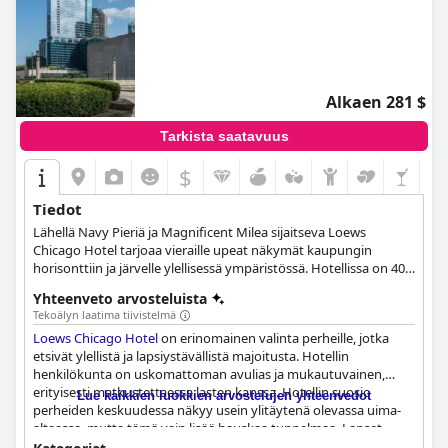
Alkaen 281 $
Tarkista saatavuus
$
Tiedot
Lähellä Navy Pieriä ja Magnificent Milea sijaitseva Loews
Chicago Hotel tarjoaa vieraille upeat näkymät kaupungin
horisonttiin ja järvelle ylellisessä ympäristössä. Hotellissa on 400
vierashuonetta, joista 25 on ylellisiä sviittejä, ja se tarjoaa
Yhteenveto arvosteluista
erilaisia mukavuuksia, kuten ETA Restaurant Bar, Lobby Lounge
Tekoälyn laatima tiivistelmä
ja Flavor by Loews Chicago Hotel, jotka takaavat autenttisen
Loews Chicago Hotel
on erinomainen valinta perheille, jotka
kulinaarisen kokemuksen. Hotellissa on myös 31 000 neliöjalkaa
etsivät ylellistä ja lapsiystävällistä majoitusta. Hotellin
sisä- ja ulkotiloja, jotka palvelevat kaikenkokoisia tapahtumia
henkilökunta on uskomattoman avulias ja mukautuvainen,
palkituilla palveluillaan. Vieraat voivat nauttia henkilökohtaisista
erityisesti matkustettaessa lasten kanssa. Hotellin suosio
palveluista, kuten ilmaisesta kenkien kiillotuksesta ja
Lue kaikkien luokkien arvostelujen yhteenvedot
perheiden keskuudessa näkyy usein ylitäytenä olevassa uima-
kokeneesta concierge-avusta, mikä tekee heidän vierailustaan
altaassa, mutta tämä vain lisää hauskaa tunnelmaa. Lapset
mukavan ja ikimuistoisen.
antoivat hotellille arvosanan 10/10, ja Loews tarjoaa loistavan