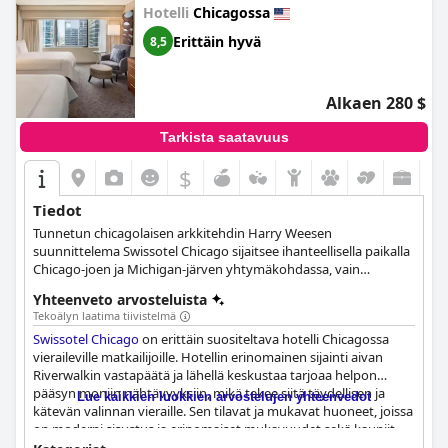
Hotelli
Chicagossa
Erittäin hyvä
8,5
Alkaen 280 $
Tarkista saatavuus
$
Tiedot
Tunnetun chicagolaisen arkkitehdin Harry Weesen
suunnittelema Swissotel Chicago sijaitsee ihanteellisella paikalla
Chicago-joen ja Michigan-järven yhtymäkohdassa, vain
muutaman askeleen päässä Magnificent Mile -puiston
Yhteenveto arvosteluista
hienoimmista ostosmahdollisuuksista. Hotellissa on 661
Tekoälyn laatima tiivistelmä
tyylikkäästi sisustettua, avokätistä ja ylellistä savutonta
Swissotel Chicago
on erittäin suositeltava hotelli Chicagossa
huonetta ja sviittiä.
vieraileville matkailijoille. Hotellin erinomainen sijainti aivan
Riverwalkin vastapäätä ja lähellä keskustaa tarjoaa helpon
pääsyn moniin nähtävyyksiin, mikä tekee siitä täydellisen ja
Lue kaikkien luokkien arvostelujen yhteenvedot
kätevän valinnan vieraille. Sen tilavat ja mukavat huoneet, joissa
on moderni sisustus ja erinomaiset mukavuudet sekä kauniit
näkymät kaupunkiin, järvelle ja joelle, takaavat upean oleskelun.