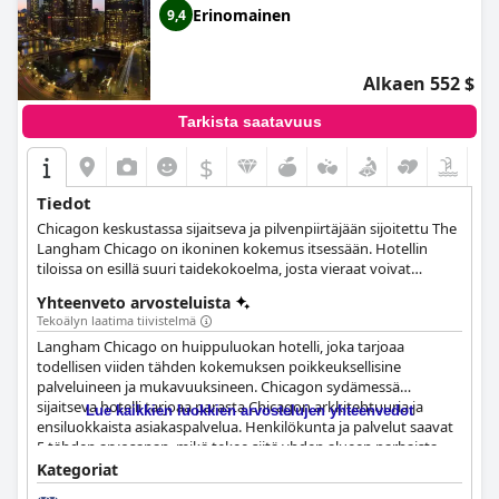
Erinomainen
9,4
Alkaen 552 $
Tarkista saatavuus
$
Tiedot
Chicagon keskustassa sijaitseva ja pilvenpiirtäjään sijoitettu The
Langham Chicago on ikoninen kokemus itsessään. Hotellin
tiloissa on esillä suuri taidekokoelma, josta vieraat voivat
nauttia. Kuuluisa arkkitehti on suunnitellut tämän hotellin, josta
Yhteenveto arvosteluista
on upeat näkymät kaupunkimaisemaan, Chicagojoelle ja
Tekoälyn laatima tiivistelmä
Michiganjärvelle, ja se on ihanteellinen matkailijoille, jotka
Langham Chicago on huippuluokan hotelli, joka tarjoaa
haluavat kokea Chicagon ylellisen puolen. Hotellin kätevä sijainti
todellisen viiden tähden kokemuksen poikkeuksellisine
lähellä suosittuja maamerkkejä sekä erinomaiset palvelut
palveluineen ja mukavuuksineen. Chicagon sydämessä
ihastuttavista ruokailuvaihtoehdoista virkistäviin
sijaitseva hotelli tarjoaa parasta Chicagon arkkitehtuuria ja
kylpyläpalveluihin ja jopa lasten sviittiin ja elokuvasviittiin
Lue kaikkien luokkien arvostelujen yhteenvedot
ensiluokkaista asiakaspalvelua. Henkilökunta ja palvelut saavat
tekevät tästä hotellista vieraiden suosikkihotellin.
5 tähden arvosanan, mikä tekee siitä yhden alueen parhaista
hotelleista. Perheet voivat nauttia fantastisesta majoituksesta
Kategoriat
palveluilla, jotka saavat heidät tuntemaan itsensä