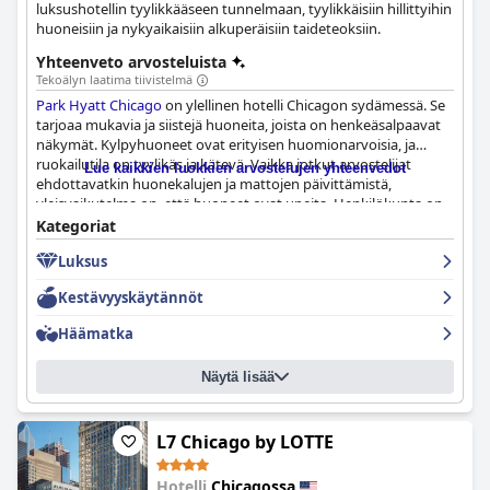
luksushotellin tyylikkääseen tunnelmaan, tyylikkäisiin hillittyihin
huoneisiin ja nykyaikaisiin alkuperäisiin taideteoksiin.
Yhteenveto arvosteluista
Tekoälyn laatima tiivistelmä
Park Hyatt Chicago
on ylellinen hotelli Chicagon sydämessä. Se
tarjoaa mukavia ja siistejä huoneita, joista on henkeäsalpaavat
näkymät. Kylpyhuoneet ovat erityisen huomionarvoisia, ja
ruokailutila on tyylikäs ja kätevä. Vaikka jotkut arvostelijat
Lue kaikkien luokkien arvostelujen yhteenvedot
ehdottavatkin huonekalujen ja mattojen päivittämistä,
yleisvaikutelma on, että huoneet ovat upeita. Henkilökunta on
kohteliasta, avuliasta ja huomaavaista, ja he tekevät parhaansa
Kategoriat
tarjotakseen moitteettoman kokemuksen. Asiakkaat
Luksus
huomauttivat, että henkilökunta oli tarkkaavaista, ystävällistä ja
jopa tervehti palanneita vieraita nimeltä. Myös ravintolan
Kestävyyskäytännöt
palvelua kehuttiin joustavaksi ja miellyttäväksi. Hotellin
erinomaisen sijainnin ansiosta kaikki tarvittava on vain
Häämatka
muutaman askeleen päässä.
Näytä lisää
L7 Chicago by LOTTE
Hotelli
Chicagossa