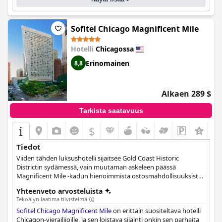
Sofitel Chicago Magnificent Mile
Hotelli
Chicagossa
Erinomainen
8,8
Alkaen 289 $
Tarkista saatavuus
$
Tiedot
Viiden tähden luksushotelli sijaitsee Gold Coast Historic
Districtin sydämessä, vain muutaman askeleen päässä
Magnificent Mile -kadun hienoimmista ostosmahdollisuuksista,
Rush Streetin yöelämästä ja Chicagon keskustan
Yhteenveto arvosteluista
maailmankuulujen gallerioiden ja museoiden ihastuttavasta
Tekoälyn laatima tiivistelmä
valikoimasta.
Sofitel Chicago Magnificent Mile
on erittäin suositeltava hotelli
Chicagon-vierailijoille, ja sen loistava sijainti onkin sen parhaita