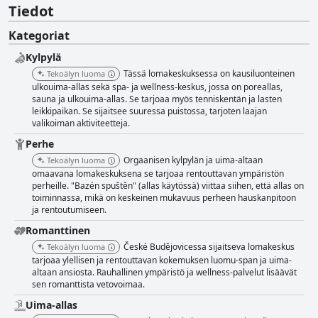
Tiedot
Kategoriat
Kylpylä
Tässä lomakeskuksessa on kausiluonteinen
Tekoälyn luoma
ulkouima-allas sekä spa- ja wellness-keskus, jossa on poreallas,
sauna ja ulkouima-allas. Se tarjoaa myös tenniskentän ja lasten
leikkipaikan. Se sijaitsee suuressa puistossa, tarjoten laajan
valikoiman aktiviteetteja.
Perhe
Orgaanisen kylpylän ja uima-altaan
Tekoälyn luoma
omaavana lomakeskuksena se tarjoaa rentouttavan ympäristön
perheille. "Bazén spuštěn" (allas käytössä) viittaa siihen, että allas on
toiminnassa, mikä on keskeinen mukavuus perheen hauskanpitoon
ja rentoutumiseen.
Romanttinen
České Budějovicessa sijaitseva lomakeskus
Tekoälyn luoma
tarjoaa ylellisen ja rentouttavan kokemuksen luomu-span ja uima-
altaan ansiosta. Rauhallinen ympäristö ja wellness-palvelut lisäävät
sen romanttista vetovoimaa.
Uima-allas