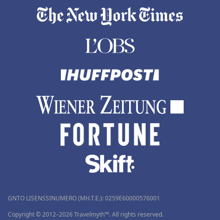
GNTO LISENSSINUMERO (MH.T.E.): 0259Ε60000576001
Copyright © 2012–2026 Travelmyth™. All rights reserved.