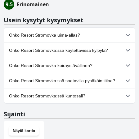
9.5
Erinomainen
Usein kysytyt kysymykset
Onko Resort Stromovka uima-allas?
Kyllä, Resort Stromovka:ssä on uima-allas/altaita, jotka kuuluvat
Onko Resort Stromovka:ssä käytettävissä kylpylä?
yhteen tai useampaan seuraavista luokista: Ulkouima-allas.
Kyllä, Resort Stromovka tarjoaa kylpylän.
Onko Resort Stromovka koiraystävällinen?
Kyllä, Resort Stromovka toivottaa koirat tervetulleiksi.
Onko Resort Stromovka:ssä saatavilla pysäköintitilaa?
Kyllä, Resort Stromovka tarjoaa pysäköintimahdollisuuden.
Onko Resort Stromovka:ssä kuntosali?
Kyllä, Resort Stromovka on kuntosali.
Sijainti
Näytä kartta