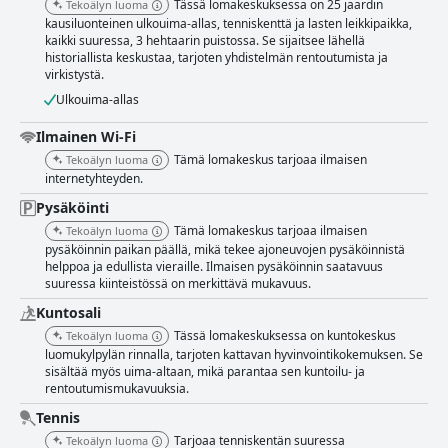
Tässä lomakeskuksessa on 25 jaardin
Tekoälyn luoma
kausiluonteinen ulkouima-allas, tenniskenttä ja lasten leikkipaikka,
kaikki suuressa, 3 hehtaarin puistossa. Se sijaitsee lähellä
historiallista keskustaa, tarjoten yhdistelmän rentoutumista ja
virkistystä.
Ulkouima-allas
Ilmainen Wi-Fi
Tämä lomakeskus tarjoaa ilmaisen
Tekoälyn luoma
internetyhteyden.
Pysäköinti
Tämä lomakeskus tarjoaa ilmaisen
Tekoälyn luoma
pysäköinnin paikan päällä, mikä tekee ajoneuvojen pysäköinnistä
helppoa ja edullista vieraille. Ilmaisen pysäköinnin saatavuus
suuressa kiinteistössä on merkittävä mukavuus.
Kuntosali
Tässä lomakeskuksessa on kuntokeskus
Tekoälyn luoma
luomukylpylän rinnalla, tarjoten kattavan hyvinvointikokemuksen. Se
sisältää myös uima-altaan, mikä parantaa sen kuntoilu- ja
rentoutumismukavuuksia.
Tennis
Tarjoaa tenniskentän suuressa
Tekoälyn luoma