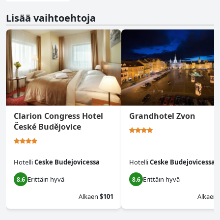
Lisää vaihtoehtoja
Clarion Congress Hotel
Grandhotel Zvon
České Budějovice
Hotelli
Ceske Budejovicessa
Hotelli
Ceske Budejovicessa
Erittäin hyvä
Erittäin hyvä
8.6
8.6
Alkaen
$101
Alkaen