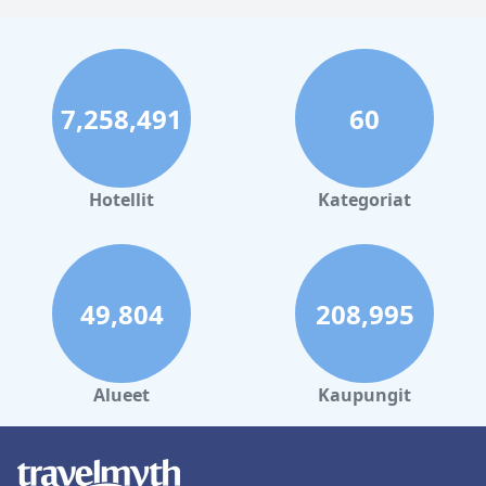
7,258,491
60
Hotellit
Kategoriat
49,804
208,995
Alueet
Kaupungit