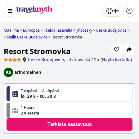
Maailma
>
Eurooppa
>
Tšekin Tasavalta
>
Jihocesky
>
Ceske Budejovice
>
Hotellit Ceske Budejovice
>
Resort Stromovka
Resort Stromovka
Ceske Budejovice
,
Litvínovická 12b
(
Näytä kartalla
)
Erinomainen
9.5
Tulopäivä - Lähtöpäivä
la, 29 8 - su, 30 8
1 Huone
2 Vierasta
Tarkista saatavuus