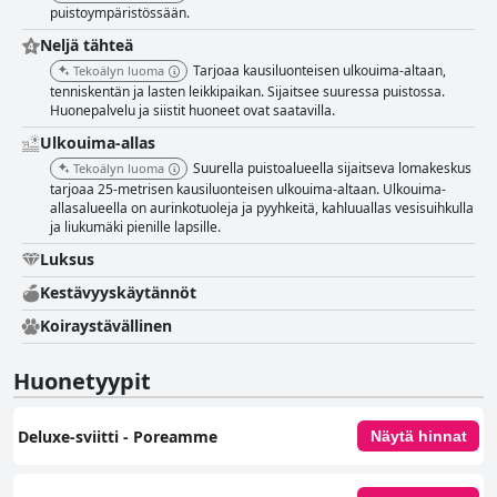
puistoympäristössään.
Neljä tähteä
Tarjoaa kausiluonteisen ulkouima-altaan,
Tekoälyn luoma
tenniskentän ja lasten leikkipaikan. Sijaitsee suuressa puistossa.
Huonepalvelu ja siistit huoneet ovat saatavilla.
Ulkouima-allas
Suurella puistoalueella sijaitseva lomakeskus
Tekoälyn luoma
tarjoaa 25-metrisen kausiluonteisen ulkouima-altaan. Ulkouima-
allasalueella on aurinkotuoleja ja pyyhkeitä, kahluuallas vesisuihkulla
ja liukumäki pienille lapsille.
Luksus
Kestävyyskäytännöt
Koiraystävällinen
Huonetyypit
Deluxe-sviitti - Poreamme
Näytä hinnat