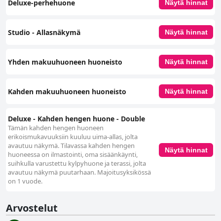
Deluxe-perhehuone
Näytä hinnat
Studio - Allasnäkymä
Näytä hinnat
Yhden makuuhuoneen huoneisto
Näytä hinnat
Kahden makuuhuoneen huoneisto
Näytä hinnat
Deluxe - Kahden hengen huone - Double
Tämän kahden hengen huoneen
erikoismukavuuksiin kuuluu uima-allas, jolta
avautuu näkymä. Tilavassa kahden hengen
Näytä hinnat
huoneessa on ilmastointi, oma sisäänkäynti,
suihkulla varustettu kylpyhuone ja terassi, jolta
avautuu näkymä puutarhaan. Majoitusyksikössä
on 1 vuode.
Arvostelut