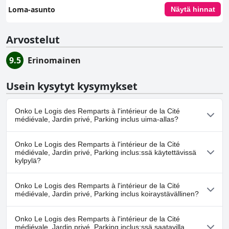
Loma-asunto
Näytä hinnat
Arvostelut
9.5
Erinomainen
Usein kysytyt kysymykset
Onko Le Logis des Remparts à l'intérieur de la Cité
médiévale, Jardin privé, Parking inclus uima-allas?
Ei, Le Logis des Remparts à l'intérieur de la Cité médiévale, Jardin
Onko Le Logis des Remparts à l'intérieur de la Cité
privé, Parking inclus ei ole uima-allasta.
médiévale, Jardin privé, Parking inclus:ssä käytettävissä
kylpylä?
Ei, Le Logis des Remparts à l'intérieur de la Cité médiévale, Jardin
Onko Le Logis des Remparts à l'intérieur de la Cité
privé, Parking inclus ei tarjoa kylpylää.
médiévale, Jardin privé, Parking inclus koiraystävällinen?
Ei, Le Logis des Remparts à l'intérieur de la Cité médiévale, Jardin
Onko Le Logis des Remparts à l'intérieur de la Cité
privé, Parking inclus ei salli koiria.
médiévale, Jardin privé, Parking inclus:ssä saatavilla