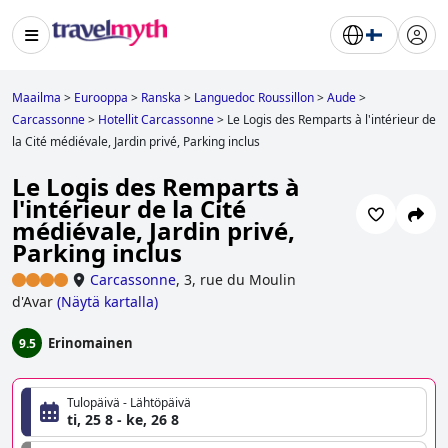
Maailma
>
Eurooppa
>
Ranska
>
Languedoc Roussillon
>
Aude
>
Carcassonne
>
Hotellit Carcassonne
>
Le Logis des Remparts à l'intérieur de
la Cité médiévale, Jardin privé, Parking inclus
Le Logis des Remparts à
l'intérieur de la Cité
médiévale, Jardin privé,
Parking inclus
Carcassonne
,
3, rue du Moulin
d'Avar
(
Näytä kartalla
)
Erinomainen
9.5
Tulopäivä - Lähtöpäivä
ti, 25 8 - ke, 26 8