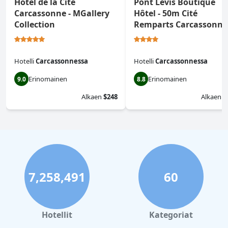
Hotel de la Cité
Pont Levis Boutique
Carcassonne - MGallery
Hôtel - 50m Cité
Collection
Remparts Carcassonne
Hotelli
Carcassonnessa
Hotelli
Carcassonnessa
Erinomainen
Erinomainen
9.0
8.8
Alkaen
$248
Alkaen
$
7,258,491
60
Hotellit
Kategoriat