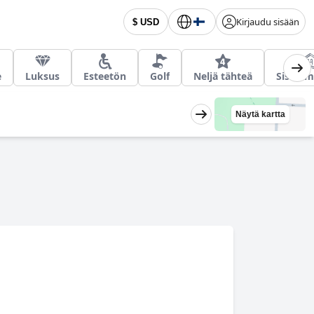
Kirjaudu sisään
$ USD
e
Luksus
Esteetön
Golf
Neljä tähteä
Sisäuim
Näytä kartta