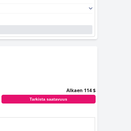
ta.
The Palm
Brew -olut on ehdoton kokeiltava,
aan. Ominaisuudet, kuten korkeat katot, kauniit
skokemusta. Erityismainintoja ovat huoneet,
ssa moitteettomasti hoidettuja. Vieraat
omainen palvelu tiettyiltä tiimin jäseniltä,
lleiksi ja hyvin hoidetuiksi.
vollisia yöunia. Hotellin koiraystävällinen
valinnan perheille, jotka matkustavat karvaisten
Alkaen 114 $
i sisustetuilla huoneillaan, moitteettomalla
Tarkista saatavuus