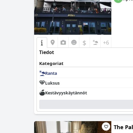
$
+6
Tiedot
Kategoriat
Ranta
Luksus
Kestävyyskäytännöt
The Pa