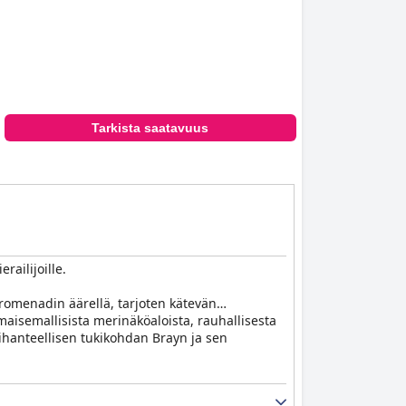
Tarkista saatavuus
railijoille.
romenadin äärellä, tarjoten kätevän
maisemallisista merinäköaloista, rauhallisesta
ä ihanteellisen tukikohdan Brayn ja sen
 and chips -annoksestaan ja upeista