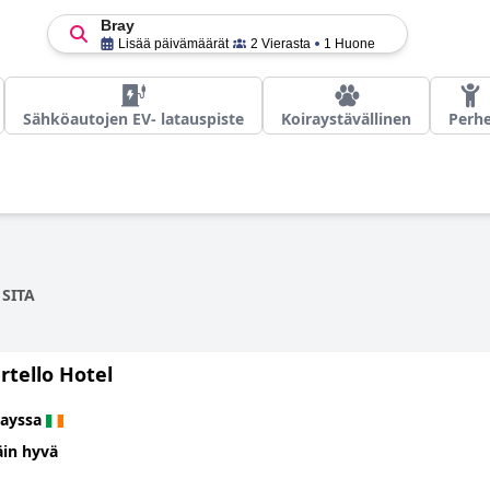
Bray
Lisää päivämäärät
2 Vierasta
1 Huone
Sähköautojen EV- latauspiste
Koiraystävällinen
Perh
 SITA
rtello Hotel
rayssa
äin hyvä