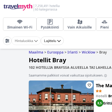
7,258,491 hotellia
60 kategoriassa
Ilmainen Wi-Fi
Pysäköinti
Vain Aikuisille
Pieni
Hintaluokka
Lajittelu
Maailma
>
Eurooppa
>
Irlanti
>
Wicklow
>
Bray
Hotellit Bray
102 HOTELLIA BRAYSSA ALUEELLA TAI LAHELLA
Saamamme palkkiot voivat vaikuttaa sijoitukseen.
The Ma
Hotelli
B
Eritt
8,5