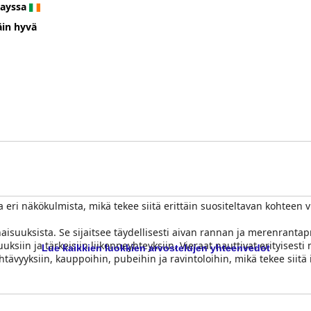
rayssa
äin hyvä
 eri näkökulmista, mikä tekee siitä erittäin suositeltavan kohteen vie
isuuksista. Se sijaitsee täydellisesti aivan rannan ja merenrantap
in ja tärkeisiin liikenneyhteyksiin. Vieraat nauttivat erityisesti 
Lue kaikkien luokkien arvostelujen yhteenvedot
ähtävyyksiin, kauppoihin, pubeihin ja ravintoloihin, mikä tekee siit
ka saa kehuja herkullisesta ruoastaan, erityisesti pihveistään, fish