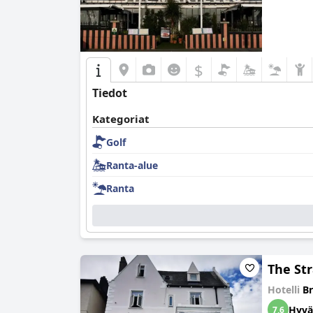
$
Tiedot
Kategoriat
Golf
Ranta-alue
Ranta
The Str
Hotelli
B
Hyvä
7,6