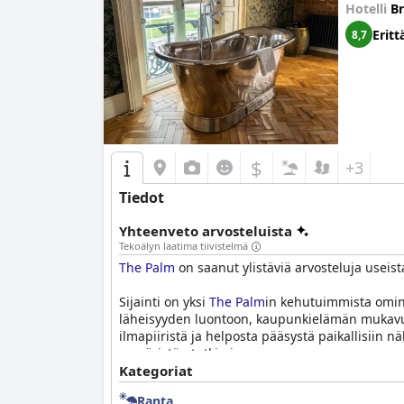
Hotelli
B
Eritt
8,7
$
+3
Tiedot
Yhteenveto arvosteluista
Tekoälyn laatima tiivistelmä
The Palm
on saanut ylistäviä arvosteluja useista
Sijainti on yksi
The Palm
in kehutuimmista omina
läheisyyden luontoon, kaupunkielämän mukavuuksi
ilmapiiristä ja helposta pääsystä paikallisiin n
ympäristön tutkimiseen.
Kategoriat
Illallinen
The Palm
issa on toinen kohokohta, jo
Ranta