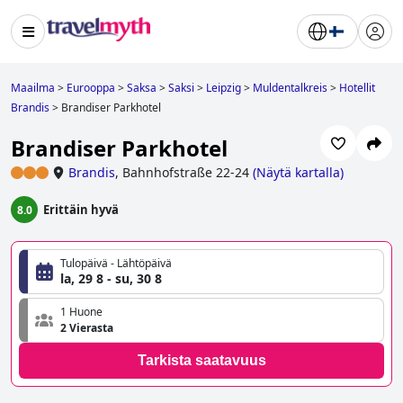
Maailma
>
Eurooppa
>
Saksa
>
Saksi
>
Leipzig
>
Muldentalkreis
>
Hotellit
Brandis
>
Brandiser Parkhotel
Brandiser Parkhotel
Brandis
,
Bahnhofstraße 22-24
(
Näytä kartalla
)
Erittäin hyvä
8.0
Tulopäivä - Lähtöpäivä
la, 29 8 - su, 30 8
1 Huone
2 Vierasta
Tarkista saatavuus