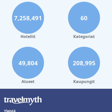
7,258,491
60
Hotellit
Kategoriat
49,804
208,995
Alueet
Kaupungit
Yleistä