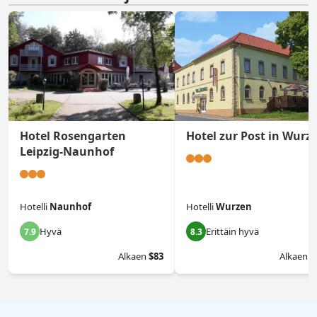
Hotel Rosengarten
Hotel zur Post in Wurz
Leipzig-Naunhof
Hotelli
Naunhof
Hotelli
Wurzen
Hyvä
Erittäin hyvä
7.9
8.3
Alkaen
$83
Alkaen
$