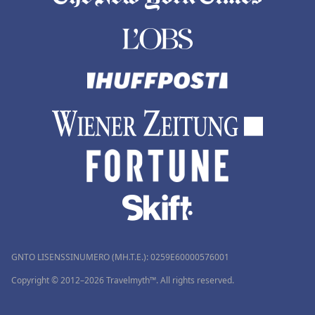
GNTO LISENSSINUMERO (MH.T.E.): 0259Ε60000576001
Copyright © 2012–2026 Travelmyth™. All rights reserved.