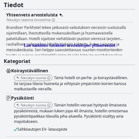
Tiedot
Yhteenveto arvosteluista
Tekoälyn laatima tiivistelmä
Brandiser Parkhotel tekee jatkuvasti vaikutuksen vieraisiin suotuisalla
sijainnillaan, ihastuttavilla mukavuuksillaan ja huomaavaisella
palvelullaan. Hotelli sijaitsee viehättävän puiston vieressä tarjoten
rauhallisen pakopaikan lähellä tärkeitä kohteita, kuten Leipzigia ja
Lue kaikkien luokkien arvostelujen yhteenvedot
messukeskusta. Sen helppo saavutettavuus suurten moottoriteiden
kautta ja runsas pysäköintitila tekevät siitä kätevän pysähdyspaikan
Kategoriat
matkailijoille, olipa kyseessä lyhyt tai pitkä vierailu. Erityisenä
kohokohtana on hotellin erittäin kehuttu aamiainen, joka tunnetaan
Koiraystävällinen
runsaasta ja monipuolisesta buffetpöydästään, joka sisältää tuoreita ja
herkullisia vaihtoehtoja, kuten juustoja, lihoja ja paistettuja munia.
Tämä hotelli on perhe- ja koiraystävällinen.
Tekoälyn luoma
Positiivista kokemusta parantaa puhdas ympäristö ja ystävällinen
Se tarjoaa tilavia huoneita ja viihtyisän ympäristön koirien kanssa
henkilökunta viehättävässä aamiaishuoneessa. Illallisvaihtoehdot,
matkustaville vieraille.
vaikkakin hieman rajalliset ja rajoitetuin palveluajoin, kuvataan
Pysäköinti
maukkaiksi ja huolellisesti valmistetuiksi, ja henkilökunta tekee kaikkensa
Tämän hotellin vieraat hyötyvät ilmaisesta
Tekoälyn luoma
palvellakseen vieraita. Vaikka ruokalista on pieni ja yksinkertainen, ruoan
pysäköinnistä, mukaan lukien jopa 40 ilmaista, hotellin omistamaa
laatu pysyy kiitettävänä. Brandiser Parkhotelin huoneet tunnetaan
pysäköintipaikkaa tilavalla piha-alueella. Pysäköinti sisältyy aina
tilavuudestaan, puhtaudestaan ja mukavuudestaan. Huolimatta joistakin
majoitukseen.
huomautuksista vanhanaikaisesta sisustuksesta ja pienistä
meluhaitoista, hyvin varustetut ja modernit mukavuudet yhdistettynä
Sähköautojen EV- latauspiste
mukaviin sänkyihin ja rauhalliseen ympäristöön edistävät levollisen