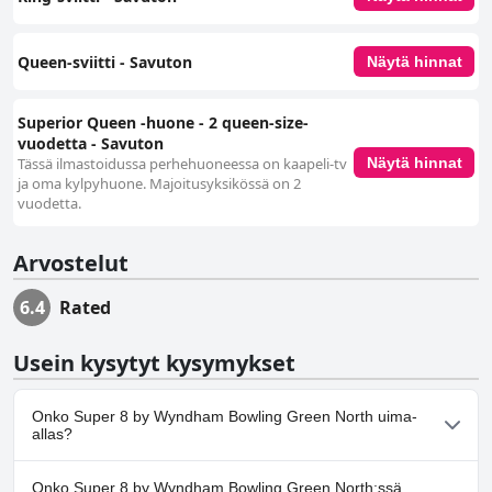
Queen-sviitti - Savuton
Näytä hinnat
Superior Queen -huone - 2 queen-size-
vuodetta - Savuton
Tässä ilmastoidussa perhehuoneessa on kaapeli-tv
Näytä hinnat
ja oma kylpyhuone. Majoitusyksikössä on 2
vuodetta.
Arvostelut
6.4
Rated
Usein kysytyt kysymykset
Onko Super 8 by Wyndham Bowling Green North uima-
allas?
Kyllä, Super 8 by Wyndham Bowling Green North:ssä on uima-
Onko Super 8 by Wyndham Bowling Green North:ssä