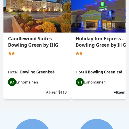
Candlewood Suites
Holiday Inn Express -
Bowling Green by IHG
Bowling Green by IHG
Hotelli
Bowling Greenissä
Hotelli
Bowling Greenissä
Erinomainen
Erinomainen
9.1
9.1
Alkaen
$118
Alkaen
$