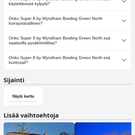
allas/altaita, jotka kuuluvat yhteen tai useampaan seuraavista
käytettävissä kylpylä?
luokista: Sisäuima-allas.
Ei, Super 8 by Wyndham Bowling Green North ei tarjoa kylpylää.
Onko Super 8 by Wyndham Bowling Green North
koiraystävällinen?
Ei, Super 8 by Wyndham Bowling Green North ei salli koiria.
Onko Super 8 by Wyndham Bowling Green North:ssä
saatavilla pysäköintitilaa?
Kyllä, Super 8 by Wyndham Bowling Green North tarjoaa
Onko Super 8 by Wyndham Bowling Green North:ssä
pysäköintimahdollisuuden.
kuntosali?
Ei, Super 8 by Wyndham Bowling Green North ei ole kuntosalia.
Sijainti
Näytä kartta
Lisää vaihtoehtoja