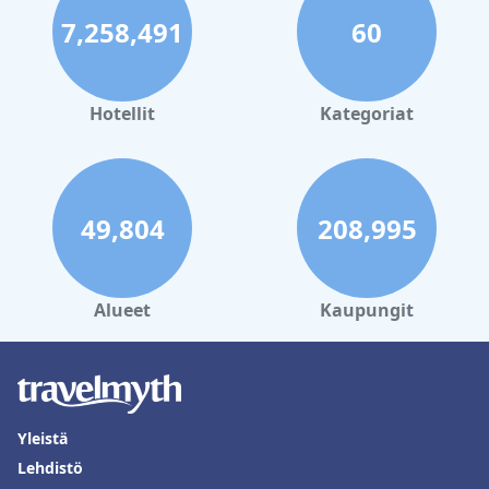
7,258,491
60
Hotellit
Kategoriat
49,804
208,995
Alueet
Kaupungit
Yleistä
Lehdistö