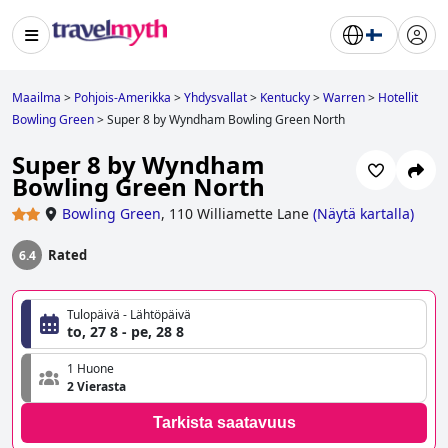
Maailma
>
Pohjois-Amerikka
>
Yhdysvallat
>
Kentucky
>
Warren
>
Hotellit
Bowling Green
>
Super 8 by Wyndham Bowling Green North
Super 8 by Wyndham
Bowling Green North
Bowling Green
,
110 Williamette Lane
(
Näytä kartalla
)
Rated
6.4
Tulopäivä - Lähtöpäivä
to, 27 8 - pe, 28 8
1 Huone
2 Vierasta
Tarkista saatavuus