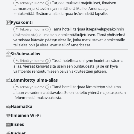
Tarjoaa mukavat majoitukset, ilmaisen
Tekoälyn luoma
aamiaisen ja kätevän sijainnin lähellä Mall of Americaa ja
lentokenttää. Sisäuima-allas tarjoaa lisäviihdettä lapsille.
Pysäköinti
Tämä hotelli tarjoaa itsepalvelupysäköinnin
Tekoälyn luoma
(lisämaksusta) ja ilmaisen lentokenttäkuljetuksen. Tämä yhdistelmä
varmistaa kätevän pääsyn vieraille, jotka matkustavat lentokentälle
tai sieltä pois ja vierailevat Mall of Americassa.
Sisäuima-allas
Tässä hotellissa on hyvin hoidettu sisäuima-
Tekoälyn luoma
allas. Vieraat kehuvat sitä usein sen puhtaudesta, ja se on hyvä
vaihtoehto rentoutumiseen päivän aktiviteettien jälkeen.
Lämmitetty uima-allas
Tämä hotelli tarjoaa lämmitetyn sisäuima-
Tekoälyn luoma
altaan vieraiden nautittavaksi. Se on lueteltu yhtenä majoituspaikan
tärkeimmistä mukavuuksista.
Häämatka
Ilmainen Wi-Fi
Bisnes
Budget