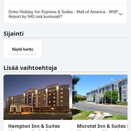
Kyllä, Holiday Inn Express & Suites - Mall of America - MSP Airport
Onko Holiday Inn Express & Suites - Mall of America - MSP
by IHG tarjoaa pysäköintimahdollisuuden.
Airport by IHG:ssä kuntosali?
Kyllä, Holiday Inn Express & Suites - Mall of America - MSP Airport
Sijainti
by IHG on kuntosali.
Näytä kartta
Lisää vaihtoehtoja
Hampton Inn & Suites
Microtel Inn & Suites b