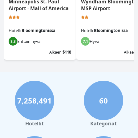
Minneapolis St. Paul
Wyndham Bloomingto
Airport - Mall of America
MSP Airport
Hotelli
Bloomingtonissa
Hotelli
Bloomingtonissa
Erittäin hyvä
Hyvä
8.3
7.1
Alkaen
$118
Alkaen
7,258,491
60
Hotellit
Kategoriat