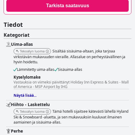
Tarkista saatavuus
Tiedot
Kategoriat
Uima-allas
Sisältää sisäuima-altaan, joka tarjoaa
Tekoälyn luoma
virkistävän mukavuuden vieraille. Allasalue on perheystävällinen ja
hyvin hoidettu.
Lämmitetty uima-allas
Sisäuima-allas
Kyselylomake
Vastauksia on viimeksi päivittänyt Holiday Inn Express & Suites - Mall
of America - MSP Airport by IHG
Näytä lisää...
Hiihto - Laskettelu
Tämä hotelli sijaitsee kätevästi lähellä Hyland
Tekoälyn luoma
Ski & Snowboard -aluetta, ja sen mukavuuksiin kuuluvat ilmainen
aamiainen ja sisäuima-allas.
Perhe