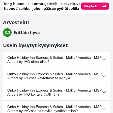
King-huone - Liikuntarajoitteisille soveltuva
Näytä hinnat
huone / suihku, johon pääsee pyörätuolilla
Arvostelut
8.3
Erittäin hyvä
Usein kysytyt kysymykset
Onko Holiday Inn Express & Suites - Mall of America - MSP
Airport by IHG uima-allas?
Kyllä, Holiday Inn Express & Suites - Mall of America - MSP Airport
Onko Holiday Inn Express & Suites - Mall of America - MSP
by IHG:ssä on uima-allas/altaita, jotka kuuluvat yhteen tai
Airport by IHG:ssä käytettävissä kylpylä?
useampaan seuraavista luokista: Lämmitetty uima-allas,
Sisäuima-allas.Lisätietoja saat
Uima-allas
-kyselylomakkeen
Ei, Holiday Inn Express & Suites - Mall of America - MSP Airport by
vastauksista.
Onko Holiday Inn Express & Suites - Mall of America - MSP
IHG ei tarjoa kylpylää.
Airport by IHG koiraystävällinen?
Ei, Holiday Inn Express & Suites - Mall of America - MSP Airport by
Onko Holiday Inn Express & Suites - Mall of America - MSP
IHG ei salli koiria.
Airport by IHG:ssä saatavilla pysäköintitilaa?