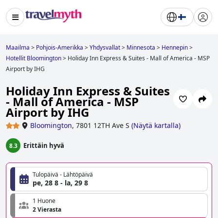
Maailma
>
Pohjois-Amerikka
>
Yhdysvallat
>
Minnesota
>
Hennepin
>
Hotellit Bloomington
>
Holiday Inn Express & Suites - Mall of America - MSP
Airport by IHG
Holiday Inn Express & Suites
- Mall of America - MSP
Airport by IHG
Bloomington
,
7801 12TH Ave S
(
Näytä kartalla
)
Erittäin hyvä
8.3
Tulopäivä - Lähtöpäivä
pe, 28 8 - la, 29 8
1 Huone
2 Vierasta