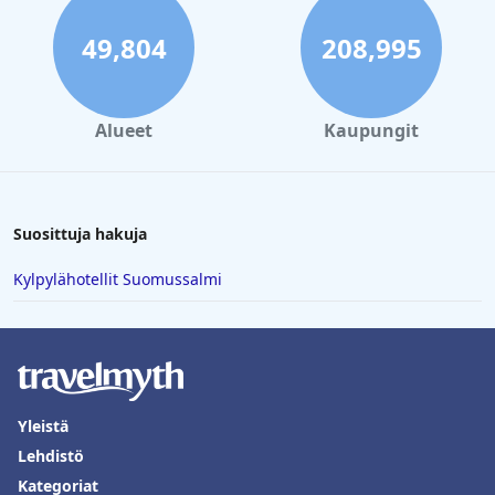
49,804
208,995
Alueet
Kaupungit
Suosittuja hakuja
Kylpylähotellit Suomussalmi
Yleistä
Lehdistö
Kategoriat