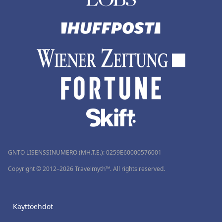
GNTO LISENSSINUMERO (MH.T.E.): 0259Ε60000576001
Copyright © 2012–2026 Travelmyth™. All rights reserved.
Käyttöehdot