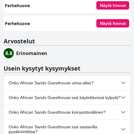
Perhehuone
Näytä hinnat
Perhehuone
Näytä hinnat
Arvostelut
8.8
Erinomainen
Usein kysytyt kysymykset
Onko African Sands Guesthouse uima-allas?
Kyllä, African Sands Guesthouse:ssä on uima-allas/altaita, jotka
Onko African Sands Guesthouse:ssä käytettävissä kylpylä?
kuuluvat yhteen tai useampaan seuraavista luokista: Ulkouima-
allas.
Ei, African Sands Guesthouse ei tarjoa kylpylää.
Onko African Sands Guesthouse koiraystävällinen?
Ei, African Sands Guesthouse ei salli koiria.
Onko African Sands Guesthouse:ssä saatavilla
pysäköintitilaa?