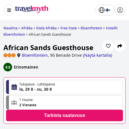
Maailma
>
Afrikka
>
Etelä-Afrikka
>
Free State
>
Bloemfontein
>
Hotellit
Bloemfontein
>
African Sands Guesthouse
African Sands Guesthouse
Bloemfontein
,
90 Benade Drive
(
Näytä kartalla
)
Erinomainen
8.8
Tulopäivä - Lähtöpäivä
la, 29 8 - su, 30 8
1 Huone
2 Vierasta
Tarkista saatavuus