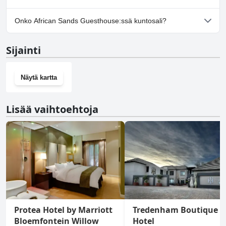
Kyllä, African Sands Guesthouse tarjoaa
Onko African Sands Guesthouse:ssä kuntosali?
pysäköintimahdollisuuden.
Ei, African Sands Guesthouse ei ole kuntosalia.
Sijainti
Näytä kartta
Lisää vaihtoehtoja
Protea Hotel by Marriott
Tredenham Boutique
Bloemfontein Willow
Hotel