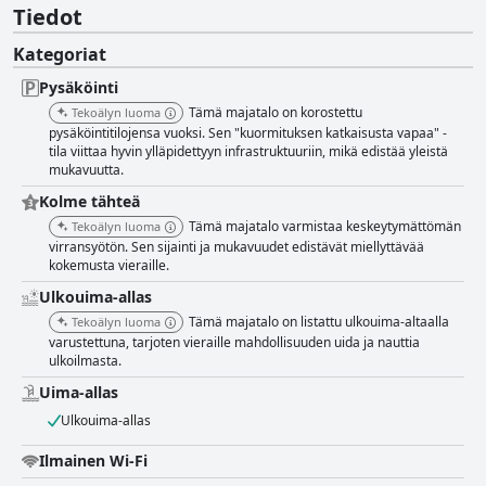
Tiedot
Kategoriat
Pysäköinti
Tämä majatalo on korostettu
Tekoälyn luoma
pysäköintitilojensa vuoksi. Sen "kuormituksen katkaisusta vapaa" -
tila viittaa hyvin ylläpidettyyn infrastruktuuriin, mikä edistää yleistä
mukavuutta.
Kolme tähteä
Tämä majatalo varmistaa keskeytymättömän
Tekoälyn luoma
virransyötön. Sen sijainti ja mukavuudet edistävät miellyttävää
kokemusta vieraille.
Ulkouima-allas
Tämä majatalo on listattu ulkouima-altaalla
Tekoälyn luoma
varustettuna, tarjoten vieraille mahdollisuuden uida ja nauttia
ulkoilmasta.
Uima-allas
Ulkouima-allas
Ilmainen Wi-Fi