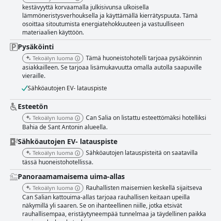
Supssa saavat kiitosta tilavuudestaan, modernista suunnittelustaan,
kestävyyttä korvaamalla julkisivunsa ulkoisella
siisteydestään ja mukavuudestaan. Asiakkaat arvostavat runsaasti tilaa,
lämmöneristysverhouksella ja käyttämällä kierrätyspuuta. Tämä
ylellisiä kylpyhuoneita, laadukkaita kalusteita ja kauniita merinäköaloja
osoittaa sitoutumista energiatehokkuuteen ja vastuulliseen
suurilta parvekkeilta. Hyvin hoidetut tilat ja päivittäinen siivous edistävät
materiaalien käyttöön.
miellyttävää oleskelua, mikä tekee huoneista huippuvalinnan
mukavuuden ja estetiikan suhteen. Can Salia 4 Stars Supn
Pysäköinti
poikkeuksellinen puhtaus ja korkeat hygieniastandardit erottuvat
Tämä huoneistohotelli tarjoaa pysäköinnin
Tekoälyn luoma
merkittävästi. Hotellia kuvataan tahrattoman puhtaaksi, ja
asiakkailleen. Se tarjoaa lisämukavuutta omalla autolla saapuville
siivoushenkilökunta saa usein kiitosta huolellisista ponnisteluistaan sekä
vieraille.
huoneiden että yleisten tilojen ylläpitämisessä. Tämä moitteeton
Sähköautojen EV- latauspiste
ympäristö parantaa yleistä asiakaskokemusta. Can Salia 4 Stars Supn
henkilökunta korostuu ystävällisenä, ammattitaitoisena ja
Esteetön
poikkeuksellisen avuliaana. Asiakkaat arvostavat henkilökunnan
huomaavaisuutta ja mukautuvuutta vastaanotosta
Can Salia on listattu esteettömäksi hotelliksi
Tekoälyn luoma
ravintolahenkilökuntaan, mikä parantaa merkittävästi heidän
Bahia de Sant Antonin alueella.
oleskeluaan. Ajoittainen hidas palvelu mainitaan, mutta se ei varjosta
Sähköautojen EV- latauspiste
ylivoimaisen positiivista palautetta henkilökunnasta. Vaikka hotellin WiFi
saa vaihtelevia arvosteluja, monet vieraat pitivät sitä vakaana ja
Sähköautojen latauspisteitä on saatavilla
Tekoälyn luoma
nopeana, erityisesti tietyillä alueilla, mikä mahdollisti esimerkiksi Smart
tässä huoneistohotellissa.
TV:n käytön. Jotkut vieraat kuitenkin huomauttivat yhteysongelmista ja
Panoraamamaisema uima-allas
heikommasta vastaanotosta ylimmissä kerroksissa. Can Salia 4 Stars
Supn kuntosali on hyvin varustettu erilaisilla moderneilla kuntoilulaitteilla
Rauhallisten maisemien keskellä sijaitseva
Tekoälyn luoma
ja -tiloilla, mukaan lukien jooga- ja pilates-tunnit. Kattotila tarjoaa
Can Salian kattouima-allas tarjoaa rauhallisen keitaan upeilla
miellyttävän tunnelman, vaikka parempi jäähdytys voisi parantaa
näkymillä yli saaren. Se on ihanteellinen niille, jotka etsivät
kokemusta. Kaiken kaikkiaan kuntosali on arvokas mukavuus kuntoilun
rauhallisempaa, eristäytyneempää tunnelmaa ja täydellinen paikka