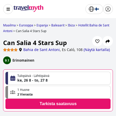
Maailma
>
Eurooppa
>
Espanja
>
Baleaarit
>
Ibiza
>
Hotellit Bahia de Sant
Antoni
>
Can Salia 4 Stars Sup
Can Salia 4 Stars Sup
Bahia de Sant Antoni
,
Es Caló, 108
(
Näytä kartalla
)
Erinomainen
9.1
Tulopäivä - Lähtöpäivä
ke, 26 8 - to, 27 8
1 Huone
2 Vierasta
Tarkista saatavuus