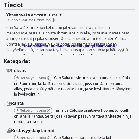
Tiedot
Yhteenveto arvosteluista
Tekoälyn laatima tiivistelmä
Can Salia 4 Stars Supa kehutaan jatkuvasti sen rauhallisesta,
merenpuoleisesta sijainnista Ibizan länsipuolella, josta avautuvat upeat
auringonlaskut ja joka sijaitsee lähellä suosittuja rantoja, kuten Cala
Comtea ja Cala Bassaa. Vaikka hotelli on hieman syrjässä Ibizan
Lue kaikkien luokkien arvostelujen yhteenvedot
pääyöelämästä, se tarjoaa täydellisen tasapainon rauhaa ja kätevyyttä
saaren tutkimiseen. Aamiainen Can Salia 4 Stars Supssa on erittäin
Kategoriat
kehuttu sen poikkeuksellisen laadun ja valikoiman vuoksi, joka on
verrattavissa 5 tähden hotelliin. Asiakkaat arvostavat laajaa buffetia, joka
Luksus
sisältää paikallisia erikoisuuksia, tuoreita hedelmiä ja
vegaanivaihtoehtoja. Vaikka jotkut pitävät sitä hieman kalliina, monet
Can Salia on ylellinen rantalomakeskus Cala
Tekoälyn luoma
pitävät sitä hintansa arvoisena. Pieniä moitteita ovat ruoan ajoittainen
de Boun rannikolla. Siinä on kattoterassi, jossa on ääretön uima-
hidas täydentäminen ja myöhäinen aloitusajankohta. Illallinen Can Salia 4
allas, josta on näkymät auringonlaskuun, ja se keskittyy kestävyyteen
ja hyvinvointiin.
Stars Supssa saa myös korkeat pisteet laadustaan, maustaan ja
monipuolisista ruokailupaikoistaan, joihin kuuluu kattobaari ja uima-
Ranta
allasravintola. Kattoterassi tarjoaa ihastuttavan tunnelman ja upeat
Tämä Es Calóssa sijaitseva huoneistohotelli
Tekoälyn luoma
näkymät, mikä tekee siitä suosikin vieraiden keskuudessa. Vaikka hinnat
on lähellä rantaa. Se tarjoaa kätevän pääsyn ranta-aktiviteetteihin ja
voivat olla korkeammat, ruoan esillepano ja laatu yleensä oikeuttavat
rentoutumiseen.
kustannukset. Jotkut vieraat huomauttivat ajoittaisesta hitaasta
palvelusta ja suppeasta menusta, mutta kaiken kaikkiaan
Kestävyyskäytännöt
ruokailukokemus on erittäin suositeltava. Huoneet Can Salia 4 Stars
Can Salia on ottanut askeleita kohti
Tekoälyn luoma