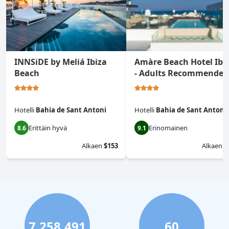
INNSiDE by Meliá Ibiza
Amàre Beach Hotel Ibi
Beach
- Adults Recommended
Hotelli
Bahia de Sant Antoni
Hotelli
Bahia de Sant Antoni
Erittäin hyvä
Erinomainen
8.6
9.1
Alkaen
$153
Alkaen
$
7,258,491
60