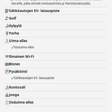
vieraille, jotka etsivät rentoutumista ja hienostuneisuutta.
Sähköautojen EV- latauspiste
Golf
Kylpylä
Perhe
Uima-allas
Sisäuima-allas
Ilmainen Wi-Fi
Bisnes
Pysäköinti
Sähköautojen EV- latauspiste
Kuntosali
Jooga
Sisäuima-allas