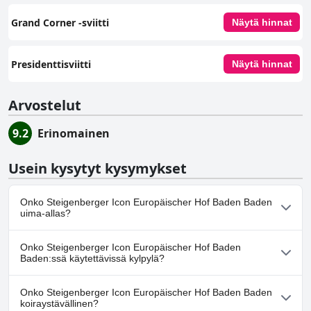
Grand Corner -sviitti
Näytä hinnat
Presidenttisviitti
Näytä hinnat
Arvostelut
9.2
Erinomainen
Usein kysytyt kysymykset
Onko Steigenberger Icon Europäischer Hof Baden Baden
uima-allas?
Kyllä, Steigenberger Icon Europäischer Hof Baden Baden:ssä on
Onko Steigenberger Icon Europäischer Hof Baden
uima-allas/altaita, jotka kuuluvat yhteen tai useampaan
Baden:ssä käytettävissä kylpylä?
seuraavista luokista: Sisäuima-allas.
Kyllä, Steigenberger Icon Europäischer Hof Baden Baden tarjoaa
Onko Steigenberger Icon Europäischer Hof Baden Baden
kylpylän.
koiraystävällinen?