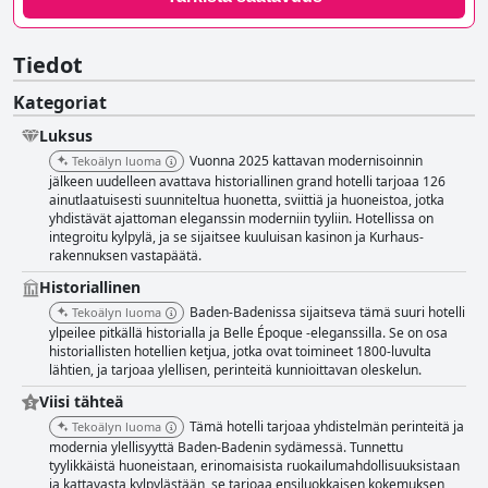
Tiedot
Kategoriat
Luksus
Vuonna 2025 kattavan modernisoinnin
Tekoälyn luoma
jälkeen uudelleen avattava historiallinen grand hotelli tarjoaa 126
ainutlaatuisesti suunniteltua huonetta, sviittiä ja huoneistoa, jotka
yhdistävät ajattoman eleganssin moderniin tyyliin. Hotellissa on
integroitu kylpylä, ja se sijaitsee kuuluisan kasinon ja Kurhaus-
rakennuksen vastapäätä.
Historiallinen
Baden-Badenissa sijaitseva tämä suuri hotelli
Tekoälyn luoma
ylpeilee pitkällä historialla ja Belle Époque -eleganssilla. Se on osa
historiallisten hotellien ketjua, jotka ovat toimineet 1800-luvulta
lähtien, ja tarjoaa ylellisen, perinteitä kunnioittavan oleskelun.
Viisi tähteä
Tämä hotelli tarjoaa yhdistelmän perinteitä ja
Tekoälyn luoma
modernia ylellisyyttä Baden-Badenin sydämessä. Tunnettu
tyylikkäistä huoneistaan, erinomaisista ruokailumahdollisuuksistaan
ja kattavasta kylpylästään, se tarjoaa ensiluokkaisen kokemuksen