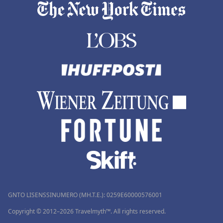
GNTO LISENSSINUMERO (MH.T.E.): 0259Ε60000576001
Copyright © 2012–2026 Travelmyth™. All rights reserved.