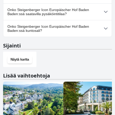
Ei, Steigenberger Icon Europäischer Hof Baden Baden ei salli
Onko Steigenberger Icon Europäischer Hof Baden
koiria.
Baden:ssä saatavilla pysäköintitilaa?
Kyllä, Steigenberger Icon Europäischer Hof Baden Baden tarjoaa
Onko Steigenberger Icon Europäischer Hof Baden
pysäköintimahdollisuuden.
Baden:ssä kuntosali?
Kyllä, Steigenberger Icon Europäischer Hof Baden Baden on
Sijainti
kuntosali.
Näytä kartta
Lisää vaihtoehtoja