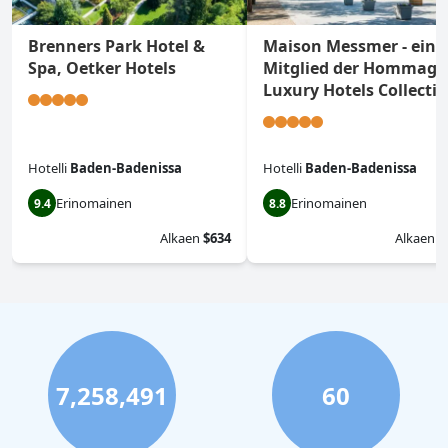
Brenners Park Hotel &
Maison Messmer - ein
Spa, Oetker Hotels
Mitglied der Hommage
Luxury Hotels Collecti
Hotelli
Baden-Badenissa
Hotelli
Baden-Badenissa
Erinomainen
Erinomainen
9.4
8.8
Alkaen
$634
Alkaen
$
7,258,491
60