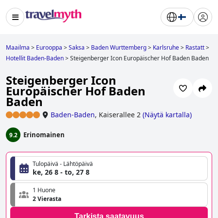
Maailma
>
Eurooppa
>
Saksa
>
Baden Wurttemberg
>
Karlsruhe
>
Rastatt
>
Hotellit Baden-Baden
>
Steigenberger Icon Europäischer Hof Baden Baden
Steigenberger Icon
Europäischer Hof Baden
Baden
Baden-Baden
,
Kaiserallee 2
(
Näytä kartalla
)
Erinomainen
9.2
Tulopäivä - Lähtöpäivä
ke, 26 8 - to, 27 8
1 Huone
2 Vierasta
Tarkista saatavuus