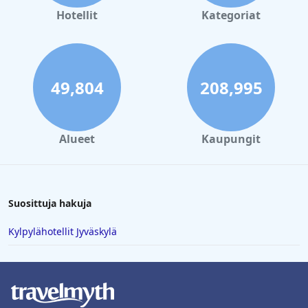
Hotellit
Kategoriat
49,804
208,995
Alueet
Kaupungit
Suosittuja hakuja
Kylpylähotellit Jyväskylä