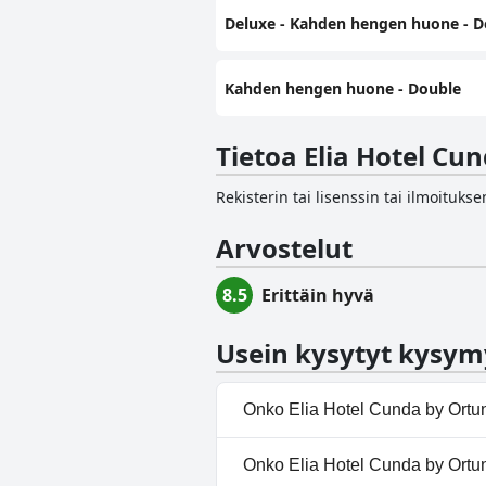
Deluxe - Kahden hengen huone - D
Kahden hengen huone - Double
Tietoa Elia Hotel Cu
Rekisterin tai lisenssin tai ilmoituk
Arvostelut
8.5
Erittäin hyvä
Usein kysytyt kysym
Onko Elia Hotel Cunda by Ortu
Ei, Elia Hotel Cunda by Ortunc 
Onko Elia Hotel Cunda by Ortun