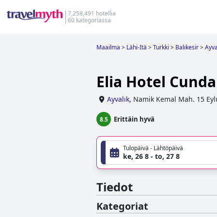
7,258,491 hotellia
60 kategoriassa
Maailma
>
Lähi-Itä
>
Turkki
>
Balıkesir
>
Ayva
Elia Hotel Cunda
Ayvalık
,
Namik Kemal Mah. 15 Eyl
Erittäin hyvä
8.5
Tulopäivä - Lähtöpäivä
ke, 26 8 - to, 27 8
Tiedot
Kategoriat