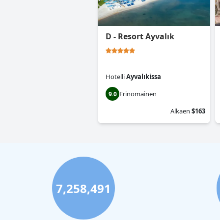
D - Resort Ayvalık
Hotelli
Ayvalıkissa
Erinomainen
9.0
Alkaen
$163
7,258,491