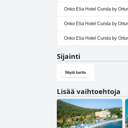
Ei, Elia Hotel Cunda by Ortunc 
Onko Elia Hotel Cunda by Ortun
Ei, Elia Hotel Cunda by Ortunc ei
Onko Elia Hotel Cunda by Ortunc
Ei, Elia Hotel Cunda by Ortunc
Onko Elia Hotel Cunda by Ortun
Ei, Elia Hotel Cunda by Ortunc 
Sijainti
Näytä kartta
Lisää vaihtoehtoja