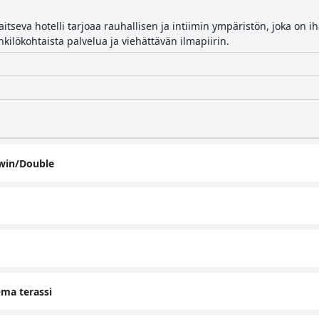
itseva hotelli tarjoaa rauhallisen ja intiimin ympäristön, joka on iha
nkilökohtaista palvelua ja viehättävän ilmapiirin.
Twin/Double
ma terassi