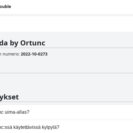
ouble
nda by Ortunc
sen numero
:
2022-10-0273
ykset
nc uima-allas?
ei ole uima-allasta.
c:ssä käytettävissä kylpylä?