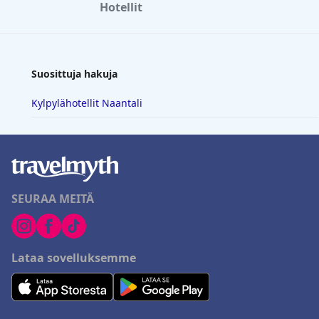
Hotellit
Suosittuja hakuja
Kylpylähotellit Naantali
SEURAA MEITÄ
Lataa sovelluksemme