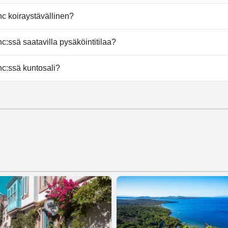
ei tarjoa kylpylää.
c koiraystävällinen?
 salli koiria.
:ssä saatavilla pysäköintitilaa?
 ei tarjoa pysäköintimahdollisuutta.
c:ssä kuntosali?
ei ole kuntosalia.