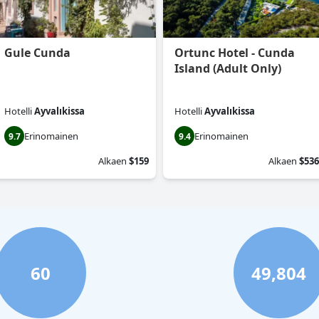
Gule Cunda
Ortunc Hotel - Cunda
Island (Adult Only)
Hotelli
Ayvalıkissa
Hotelli
Ayvalıkissa
Erinomainen
Erinomainen
9.7
9.4
Alkaen
$159
Alkaen
$536
60
49,804