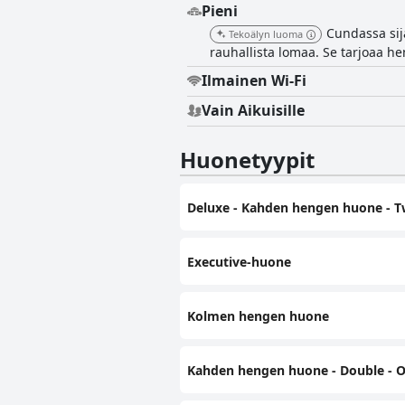
Pieni
Cundassa sija
Tekoälyn luoma
rauhallista lomaa. Se tarjoaa he
Ilmainen Wi-Fi
Vain Aikuisille
Huonetyypit
Deluxe - Kahden hengen huone - 
Executive-huone
Kolmen hengen huone
Kahden hengen huone - Double - O