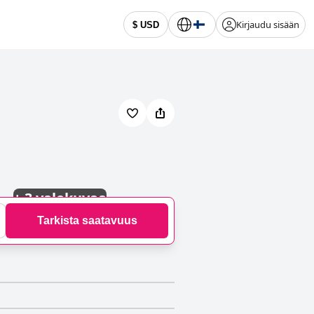
Kirjaudu sisään
$ USD
+
3 valokuvaa
Tarkista saatavuus