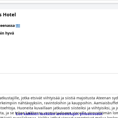
 Hotel
teenassa
äin hyvä
tkustajille, jotka etsivät viihtyisää ja siistiä majoitusta Ateenan s
keimpiin nähtävyyksiin, ravintoloihin ja kauppoihin. Aamiaisbuffet 
oehtoja. Huoneita kuvaillaan jatkuvasti siisteiksi ja viihtyisiksi, ja 
sta, ja se tekee kaikkensa varmistaakseen vieraille stressittömän lom
Lue kaikkien luokkien arvostelujen yhteenvedot
sittäistä pussilakanaa. Vaikka jotkut vieraat raportoivat melua koske