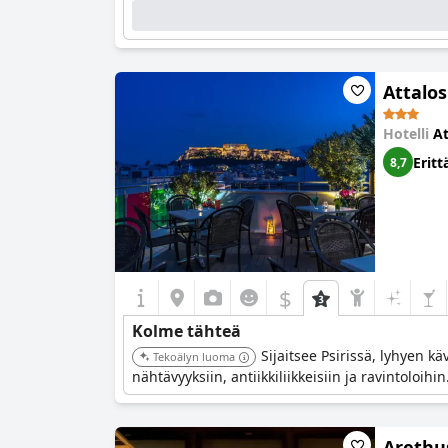
Attalos
Hotelli
A
Eritt
8,7
$
Kolme tähteä
Sijaitsee Psirissä, lyhyen 
Tekoälyn luoma
nähtävyyksiin, antiikkiliikkeisiin ja ravintoloihin
Arethu