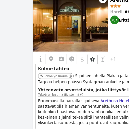
Hotelli
A
Eritt
8,7
$
+1
Kolme tähteä
Sijaitsee lähellä Plakaa ja
Tekoälyn luoma
Tarjoaa helpon pääsyn Syntagman aukiolle ja m
Yhteenveto arvosteluista, jotka liittyvät
Tekoälyn laatima tiivistelmä
Erinomaisella paikalla sijaitseva
Arethusa Hote
saattavat olla hieman vanhentuneita, kuten ver
kuitenkin haastavaa niiden vanhanaikaisen ulkon
keskeinen sijainti tekee siitä ihanteellisen va
yksinkertaisuudesta, josta puuttuvat kaupunki