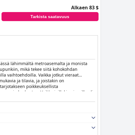
Alkaen 83 $
Tarkista saatavuus
päässä lähimmältä metroasemalta ja monista
kaupunkiin, mikä tekee siitä kohokohdan
lla vaihtoehdoilla. Vaikka jotkut vieraat
kavia ja tilavia, ja joistakin on
 tarjotakseen poikkeuksellista
pungin keskustaa. Vaikka joillakin vierailla oli
utinnollisen. Kaiken kaikkiaan vieraat
assa.