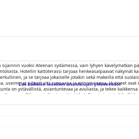
sen sijainnin vuoksi Ateenan sydämessä, vain lyhyen kävelymatkan 
intoloista. Hotellin kattoterassi tarjoaa henkeäsalpaavat näkymät 
kullinen, ja se tarjoaa jokaiselle jotakin sekä makeilla että suolaisi
aa, useimmat pitävät sitä runsaana ja erinomaisena. Huoneet ovat mu
Lue kaikkien luokkien arvostelujen yhteenvedot
nta on ystävällistä, asiantuntevaa ja avuliasta, ja tekee kaikkensa
a Ateenan vilkkaan yöelämän, pitävät hotellin sijainnista lähellä kau
a, hotellin siisteys ja henkilökunta tekevät vieraiden oleskelusta na
isteyden, vieraanvaraisuuden ja erinomaisen sijainnin vuoksi Ateen