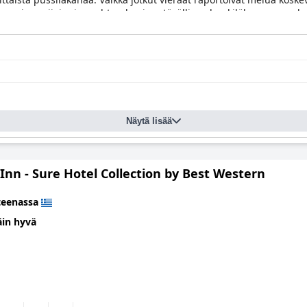
rinomaisen sijainnin, puhtauden ja ystävällisen henkilökunnan vuoks
Näytä lisää
Inn - Sure Hotel Collection by Best Western
teenassa
äin hyvä