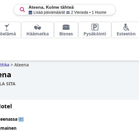
Ateena, Kolme tähteä
Lisää päivämäärät
2 Vierasta
1 Huone
Yöelämä
Häämatka
Bisnes
Pysäköinti
Esteetön
ttika
>
Ateena
ena
LA SITA
Hotel
teenassa
omainen