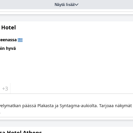
Näytä lisää
 Hotel
teenassa
äin hyvä
+3
kävelymatkan päässä Plakasta ja Syntagma-aukiolta. Tarjoaa näkymä
.
sa Hotel Athens