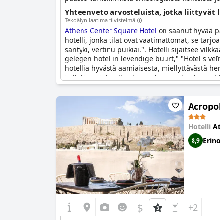
Yhteenveto arvosteluista, jotka liittyvät
Tekoälyn laatima tiivistelmä
Athens Center Square Hotel
on saanut hyvää pa
hotelli, jonka tilat ovat vaatimattomat, se tarj
santyki, vertinu puikiai.". Hotelli sijaitsee vil
gelegen hotel in levendige buurt," "Hotel s v
hotellia hyvästä aamiaisesta, miellyttävästä henkilöku
joillakin asiakkailla oli ongelmia siisteyden ja 
tiloista... mutta hyvä sijainti", "Für ein 3 Stern
Ateenassa.
Acropol
Hotelli
A
Erin
8,9
$
+2