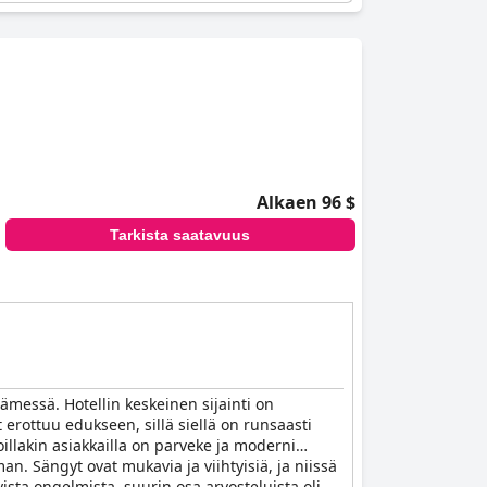
Alkaen 96 $
Tarkista saatavuus
ydämessä. Hotellin keskeinen sijainti on
erottuu edukseen, sillä siellä on runsaasti
joillakin asiakkailla on parveke ja moderni
an. Sängyt ovat mukavia ja viihtyisiä, ja niissä
vista ongelmista, suurin osa arvosteluista oli