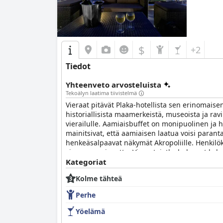
$
+2
Tiedot
Yhteenveto arvosteluista
Tekoälyn laatima tiivistelmä
Vieraat pitävät Plaka-hotellista sen erinomai
historiallisista maamerkeistä, museoista ja rav
vierailulle. Aamiaisbuffet on monipuolinen ja her
mainitsivat, että aamiaisen laatua voisi parant
henkeäsalpaavat näkymät Akropoliille. Henkilöku
vieraanvaraisuutta. Vieraat, jotka haluavat koke
ristiriitaisia mielipiteitä sänkyjen mukavuudest
Kategoriat
suosittelevat Plaka-hotellia sen kätevyyden, si
Kolme tähteä
Perhe
Yöelämä