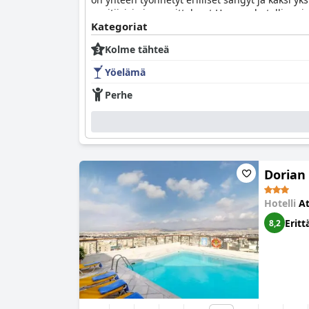
positiivisia ja suosittelevat Hermes-hotellia e
Kategoriat
Kolme tähteä
Yöelämä
Perhe
Dorian 
Hotelli
A
Eritt
8,2