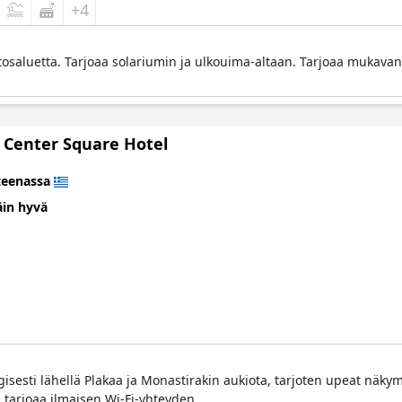
+4
stosaluetta. Tarjoaa solariumin ja ulkouima-altaan. Tarjoaa mukav
 Center Square Hotel
teenassa
äin hyvä
egisesti lähellä Plakaa ja Monastirakin aukiota, tarjoten upeat näk
 tarjoaa ilmaisen Wi-Fi-yhteyden.