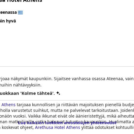
teenassa
äin hyvä
 tarjoaa näkymät kaupunkiin. Sijaitsee vanhassa osassa Ateenaa, v
uihin nähtävyyksiin.
 luokkaan 'Kolme tähteä'.
l Athens
tarjoaa kunnollisen ja riittävän majoituksen pienellä budjetil
holla varustetut suihkut, mutta ne palvelevat tarkoitustaan. Joide
äön vuoksi. Vaikka ikkunat eivät ole äänieristettyjä, mikä aiheuttaa
linnan matkailijoille, jotka haluavat tutustua kaupunkiin. Huolimat
Lue kaikkien luokkien arvostelujen yhteenvedot
a koskevat ohjeet,
Arethusa Hotel Athens
ylittää odotukset kohtuul