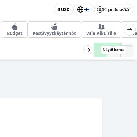
Kirjaudu sisään
$ USD
Budget
Kestävyyskäytännöt
Vain Aikuisille
Koira
Näytä kartta