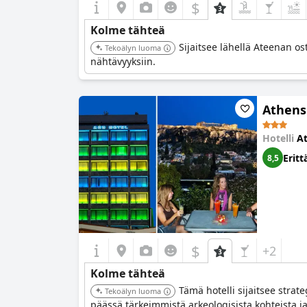
$
Kolme tähteä
Sijaitsee lähellä Ateenan o
Tekoälyn luoma
nähtävyyksiin.
Athens
Hotelli
A
Eritt
8,5
$
+2
Kolme tähteä
Tämä hotelli sijaitsee strat
Tekoälyn luoma
päässä tärkeimmistä arkeologisista kohteista ja