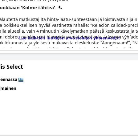
 luokkaan 'Kolme tähteä'.
lautetta matkustajilta hinta-laatu-suhteestaan ja loistavasta sija
oaa poikkeuksellisen hyvää vastinetta rahalle: "Relación calidad-pre
kkaalla alueella, vain 4 minuutin kävelymatkan päässä keskustasta ja 
eľmi dobrou polohou pri hlavných pamätidnostiach, krásnym výhľad
Lue kaikkien luokkien arvostelujen yhteenvedot
nnasta ja yleisesti mukavasta oleskelusta: "Aangenaam!", "Nice stay", "Puiki
tilojen kanssa, hotellia pidetään silti hyvänä vaihtoehtona budjettimat
e Hotel ok.". Kaiken kaikkiaan
Athens Center Square Hotel
on edellee
is Select
teenassa
omainen