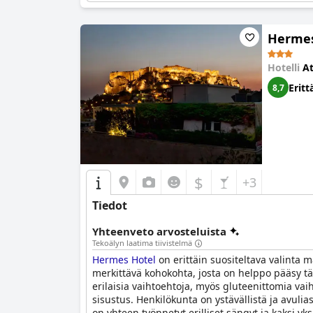
Hermes
Hotelli
A
Eritt
8,7
$
+3
Tiedot
Yhteenveto arvosteluista
Tekoälyn laatima tiivistelmä
Hermes Hotel
on erittäin suositeltava valinta ma
merkittävä kohokohta, josta on helppo pääsy tär
erilaisia vaihtoehtoja, myös gluteenittomia vaiht
sisustus. Henkilökunta on ystävällistä ja avulia
on yhteen työnnetyt erilliset sängyt ja kaksi yk