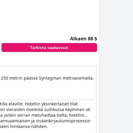
Alkaen 88 $
Tarkista saatavuus
ain 250 metrin päässä Syntagman metroasemalta.
la eläville. Hotellin yksinkertaiset tilat
nkin vieraiden mielestä suihkussa käyminen oli
 jonkin verran meluhaittaa tieltä, hotellin
ta aamuaamiaisen ja sisäänkirjautumisprosessin
liseen hintaansa nähden.