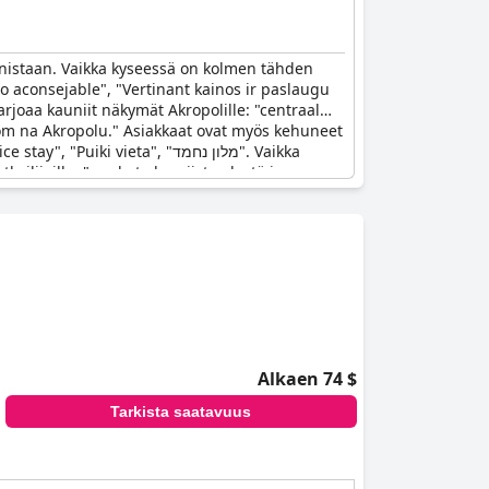
innistaan. Vaikka kyseessä on kolmen tähden
cio aconsejable", "Vertinant kainos ir paslaugu
tarjoaa kauniit näkymät Akropolille: "centraal
om na Akropolu." Asiakkaat ovat myös kehuneet
 vieta", "מלון נחמד". Vaikka
kailijoille: "peukut alas siisteydestä ja
n hyvä valinta edulliseen majoitukseen
Alkaen 74 $
Tarkista saatavuus