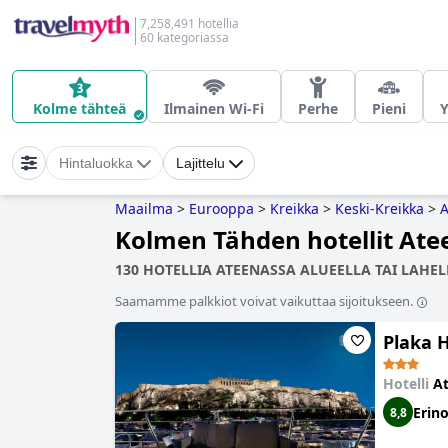
7,258,491 hotellia
60 kategoriassa
Kolme tähteä
Ilmainen Wi-Fi
Perhe
Pieni
Hintaluokka
Lajittelu
Maailma
>
Eurooppa
>
Kreikka
>
Keski-Kreikka
>
A
Kolmen Tähden hotellit Ate
130 HOTELLIA ATEENASSA ALUEELLA TAI LAHEL
Saamamme palkkiot voivat vaikuttaa sijoitukseen.
Plaka 
Hotelli
A
Erin
8,8