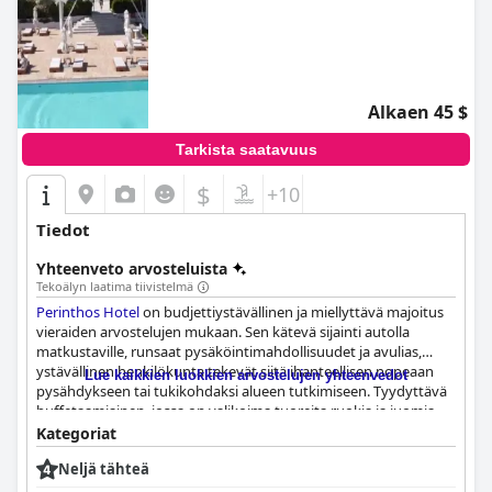
Alkaen 45 $
Tarkista saatavuus
$
+10
Tiedot
Yhteenveto arvosteluista
Tekoälyn laatima tiivistelmä
Perinthos Hotel
on budjettiystävällinen ja miellyttävä majoitus
vieraiden arvostelujen mukaan. Sen kätevä sijainti autolla
matkustaville, runsaat pysäköintimahdollisuudet ja avulias,
ystävällinen henkilökunta tekevät siitä ihanteellisen nopeaan
Lue kaikkien luokkien arvostelujen yhteenvedot
pysähdykseen tai tukikohdaksi alueen tutkimiseen. Tyydyttävä
buffetaamiainen, jossa on valikoima tuoreita ruokia ja juomia,
herkulliset illallisvaihtoehdot sekä siistit ja viihtyisät huoneet,
Kategoriat
joissa on tilavat ja hyvin suunnitellut kylpyhuoneet ja
Neljä tähteä
parvekkeet, ovat kaikki vieraiden mielestä kohokohtia. Hotelli
ylpeilee myös moitteettomilla siisteysstandardeilla sekä hyvin