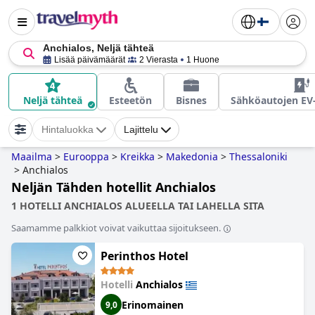
Anchialos, Neljä tähteä
Lisää päivämäärät
2 Vierasta
1 Huone
Neljä tähteä
Esteetön
Bisnes
Sähköautojen EV-
Hintaluokka
Lajittelu
Maailma
>
Eurooppa
>
Kreikka
>
Makedonia
>
Thessaloniki
>
Anchialos
Neljän Tähden hotellit Anchialos
1 HOTELLI ANCHIALOS ALUEELLA TAI LAHELLA SITA
Saamamme palkkiot voivat vaikuttaa sijoitukseen.
Perinthos Hotel
Hotelli
Anchialos
Erinomainen
9,0