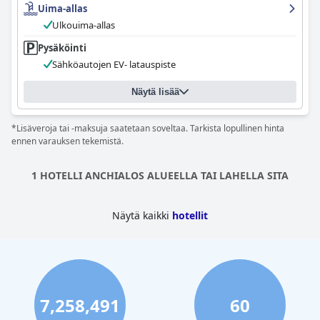
Uima-allas
hoidetulla ja tilavalla allasalueella. Mukavat sängyt ja avulias
henkilökunta lisäävät kokonaisvaltaista kokemusta, joten se on
Ulkouima-allas
loistava vaihtoehto niille, jotka etsivät levollista ja mukavaa
Pysäköinti
oleskelua.
Sähköautojen EV- latauspiste
Näytä lisää
*Lisäveroja tai -maksuja saatetaan soveltaa. Tarkista lopullinen hinta
ennen varauksen tekemistä.
1 HOTELLI ANCHIALOS ALUEELLA TAI LAHELLA SITA
Näytä kaikki
hotellit
7,258,491
60