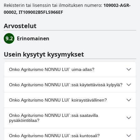
Rekisterin tai lisenssin tai ilmoituksen numero
:
109002-AGR-
00002, IT109002B5FLS966EF
Arvostelut
9.2
Erinomainen
Usein kysytyt kysymykset
Onko Agriturismo NONNU LUI` uima-allas?
Ei, Agriturismo NONNU LUI` ei ole uima-allasta.
Onko Agriturismo NONNU LUI`:ssä käytettävissä kylpylä?
Ei, Agriturismo NONNU LUI` ei tarjoa kylpylää.
Onko Agriturismo NONNU LUI` koiraystävällinen?
Ei, Agriturismo NONNU LUI` ei salli koiria.
Onko Agriturismo NONNU LUI`:ssä saatavilla
pysäköintitilaa?
Kyllä, Agriturismo NONNU LUI` tarjoaa
Onko Agriturismo NONNU LUI`:ssä kuntosali?
pysäköintimahdollisuuden.