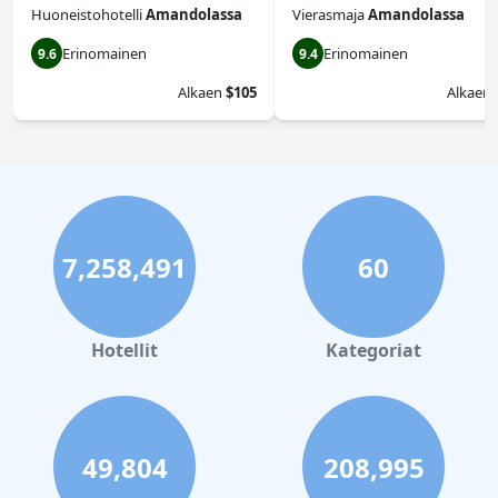
Huoneistohotelli
Amandolassa
Vierasmaja
Amandolassa
Erinomainen
Erinomainen
9.6
9.4
Alkaen
$105
Alkaen
7,258,491
60
Hotellit
Kategoriat
49,804
208,995