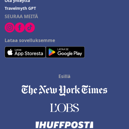
Ota yhteyttä
Travelmyth GPT
SEURAA MEITÄ
Lataa sovelluksemme
Esillä