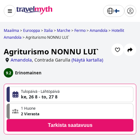
Maailma
>
Eurooppa
>
Italia
>
Marche
>
Fermo
>
Amandola
>
Hotellit
Amandola
>
Agriturismo NONNU LUI`
Agriturismo NONNU LUI`
Amandola
,
Contrada Garulla
(
Näytä kartalla
)
Erinomainen
9.2
Tulopäivä - Lähtöpäivä
ke, 26 8 - to, 27 8
1 Huone
2 Vierasta
Tarkista saatavuus