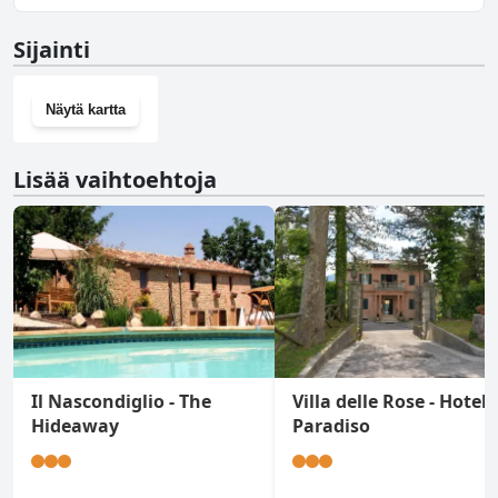
Ei, Agriturismo NONNU LUI` ei ole kuntosalia.
Sijainti
Näytä kartta
Lisää vaihtoehtoja
Il Nascondiglio - The
Villa delle Rose - Hotel
Hideaway
Paradiso