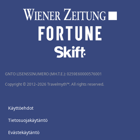
GNTO LISENSSINUMERO (MH.T.E.): 0259Ε60000576001
Copyright © 2012–2026 Travelmyth™. All rights reserved.
Käyttöehdot
Tietosuojakäytäntö
Evästekäytäntö