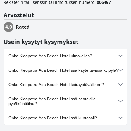
Rekisterin tai lisenssin tai ilmoituksen numero
:
006497
Arvostelut
4.0
Rated
Usein kysytyt kysymykset
Onko Kleopatra Ada Beach Hotel uima-allas?
Kyllä, Kleopatra Ada Beach Hotel:ssä on uima-allas/altaita, jotka
Onko Kleopatra Ada Beach Hotel:ssä käytettävissä kylpylä?
kuuluvat yhteen tai useampaan seuraavista luokista: Ulkouima-
allas.
Ei, Kleopatra Ada Beach Hotel ei tarjoa kylpylää.
Onko Kleopatra Ada Beach Hotel koiraystävällinen?
Ei, Kleopatra Ada Beach Hotel ei salli koiria.
Onko Kleopatra Ada Beach Hotel:ssä saatavilla
pysäköintitilaa?
Ei, Kleopatra Ada Beach Hotel ei tarjoa pysäköintimahdollisuutta.
Onko Kleopatra Ada Beach Hotel:ssä kuntosali?
Kyllä, Kleopatra Ada Beach Hotel on kuntosali.