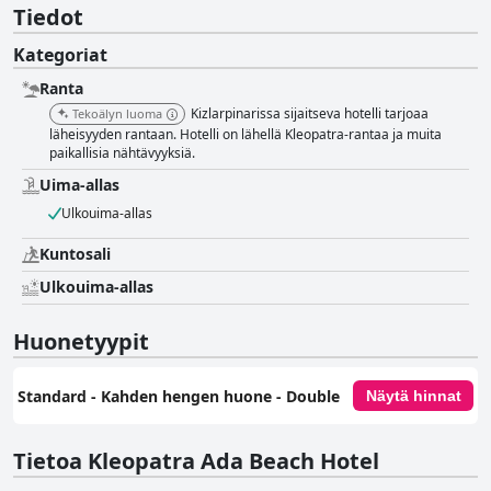
Tiedot
Kategoriat
Ranta
Kizlarpinarissa sijaitseva hotelli tarjoaa
Tekoälyn luoma
läheisyyden rantaan. Hotelli on lähellä Kleopatra-rantaa ja muita
paikallisia nähtävyyksiä.
Uima-allas
Ulkouima-allas
Kuntosali
Ulkouima-allas
Huonetyypit
Standard - Kahden hengen huone - Double
Näytä hinnat
Tietoa Kleopatra Ada Beach Hotel