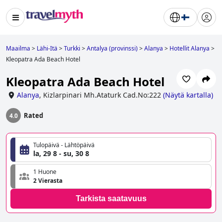
Maailma
>
Lähi-Itä
>
Turkki
>
Antalya (provinssi)
>
Alanya
>
Hotellit Alanya
>
Kleopatra Ada Beach Hotel
Kleopatra Ada Beach Hotel
Alanya
,
Kizlarpinari Mh.Ataturk Cad.No:222
(
Näytä kartalla
)
Rated
4.0
Tulopäivä - Lähtöpäivä
la, 29 8 - su, 30 8
1 Huone
2 Vierasta
Tarkista saatavuus