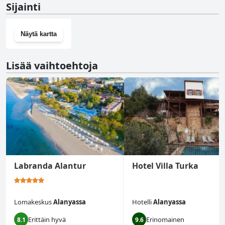
Sijainti
Näytä kartta
Lisää vaihtoehtoja
Labranda Alantur
Hotel Villa Turka
Lomakeskus
Alanyassa
Hotelli
Alanyassa
Erittäin hyvä
Erinomainen
8.1
9.6