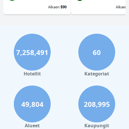
Alkaen
$90
Alkaen
7,258,491
60
Hotellit
Kategoriat
49,804
208,995
Alueet
Kaupungit