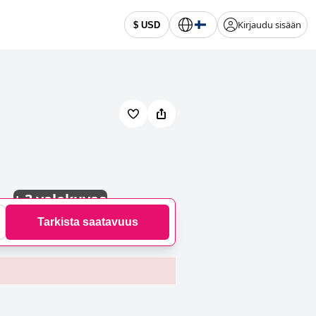
Kirjaudu sisään
$ USD
+
3 valokuvaa
Tarkista saatavuus