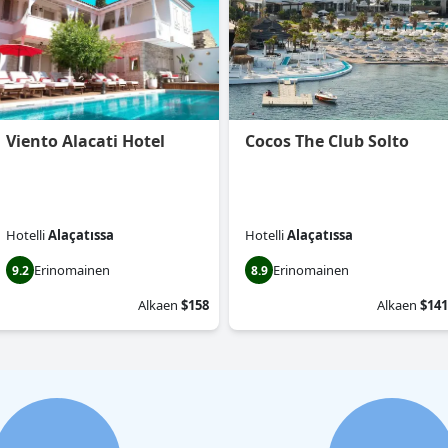
Viento Alacati Hotel
Cocos The Club Solto
Hotelli
Alaçatıssa
Hotelli
Alaçatıssa
Erinomainen
Erinomainen
9.2
8.9
Alkaen
$158
Alkaen
$141