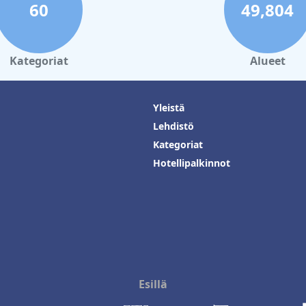
60
49,804
Kategoriat
Alueet
Yleistä
Lehdistö
Kategoriat
Hotellipalkinnot
Esillä