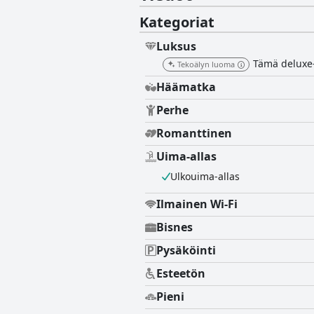
Kategoriat
Luksus
Tämä deluxe-h
Tekoälyn luoma
Häämatka
Perhe
Romanttinen
Uima-allas
Ulkouima-allas
Ilmainen Wi-Fi
Bisnes
Pysäköinti
Esteetön
Pieni