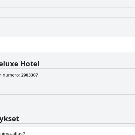
eluxe Hotel
sen numero
:
2903307
ykset
uima-allas?