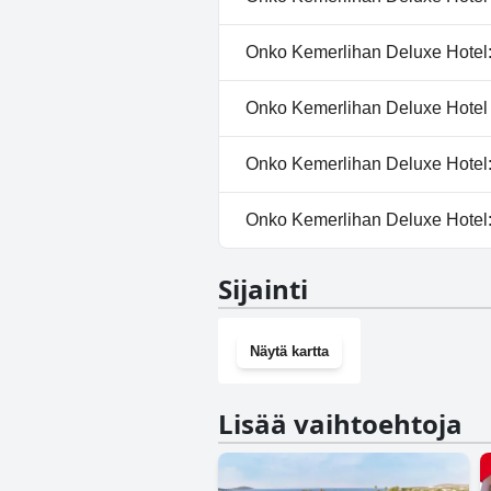
Kyllä, Kemerlihan Deluxe Hotel
Onko Kemerlihan Deluxe Hotel:s
Ulkouima-allas.
Ei, Kemerlihan Deluxe Hotel ei 
Onko Kemerlihan Deluxe Hotel 
Ei, Kemerlihan Deluxe Hotel ei s
Onko Kemerlihan Deluxe Hotel:s
Kyllä, Kemerlihan Deluxe Hote
Onko Kemerlihan Deluxe Hotel:
Ei, Kemerlihan Deluxe Hotel ei
Sijainti
Näytä kartta
Lisää vaihtoehtoja