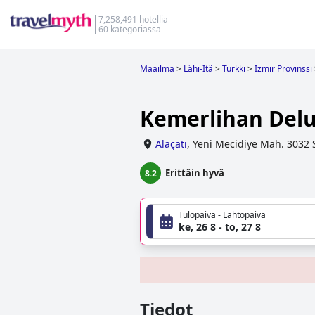
7,258,491 hotellia
60 kategoriassa
Maailma
>
Lähi-Itä
>
Turkki
>
Izmir Provinssi
Kemerlihan Delu
Alaçatı
,
Yeni Mecidiye Mah. 3032 
Erittäin hyvä
8.2
Tulopäivä - Lähtöpäivä
ke, 26 8 - to, 27 8
Tiedot