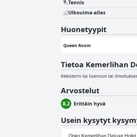
Tennis
Ulkouima-allas
Huonetyypit
Queen Room
Tietoa Kemerlihan D
Rekisterin tai lisenssin tai ilmoituk
Arvostelut
8.2
Erittäin hyvä
Usein kysytyt kysym
Onko Kemerlihan Deluxe Hotel 