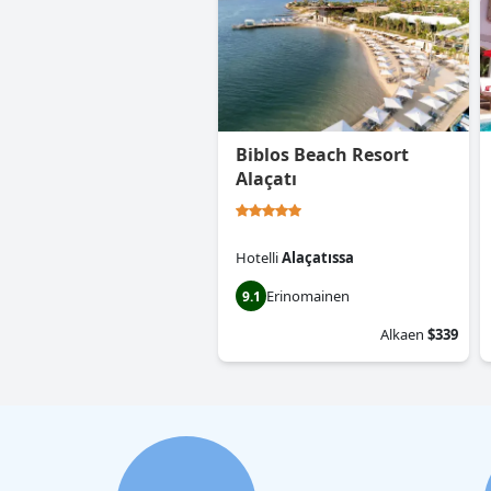
Biblos Beach Resort
Alaçatı
Hotelli
Alaçatıssa
Erinomainen
9.1
Alkaen
$339