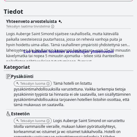
Tiedot
Yhteenveto arvosteluista
Tekoälyn laatima tiivistelmä
Logis Auberge Saint Simond sijaitsee rauhallisella, mutta kätevällä
paikalla seesteisessä puutarhassa, jossa on reheviä vanhoja puita ja
hyvin hoidettu uima-allas. Tämä rauhallinen ympäristö yhdistettynä sen
läheisyyteen Aix-les-Bainsin kaupungin keskustaan – vain 15–20 minuutin
Lue kaikkien luokkien arvostelujen yhteenvedot
kävelymatka tai nopea 5 minuutin ajomatka – tekee siitä ihanteellisen
paikallisten nähtävyyksien tutustumiseen. Runsaat
Kategoriat
pysäköintimahdollisuudet ja hyvät liikenneyhteydet lisäävät sen
houkuttelevuutta. Viihtyisä ja ystävällinen henkilökunta edistävät yleistä
Pysäköinti
miellyttävää ilmapiiriä, joka on täydellinen perhelomalle tai
pysähdykseen matkojen aikana. Hotellin aamiainen saa paljon kiitosta
Tämä hotelli on listattu
Tekoälyn luoma
sen monipuolisesta ja runsaasta buffetista, joka sisältää sekä makeita
pysäköintimahdollisuuksilla varustettuna. Vaikka tarkempia tietoja
että suolaisia vaihtoehtoja, jotka on valmistettu laadukkaista raaka-
pysäköinnin tyypistä tai hinnasta ei ole saatavilla, sen sisällyttäminen
pysäköintimahdollisuuksia tarjoavien hotellien listoihin osoittaa, että
aineista. Asiakkaat nauttivat erityisesti päivän aloittamisesta aterialla
tämä mukavuus on saatavilla.
puutarhassa. Ainoa pieni haittapuoli on hinta, jonka jotkut kokevat
hieman korkeaksi. Illallinen Logis Auberge Saint Simondissa on erittäin
Esteetön
kehuttu, ja asiakkaat kuvaavat usein tarjontaa herkulliseksi, erinomaisesti
Logis Auberge Saint Simond on varustettu
Tekoälyn luoma
esitellyksi ja tuoreista raaka-aineista valmistetuksi. Tyylikäs esillepano ja
tiloilla vammaisille vieraille, mukaan lukien pyörätuoliyhteys,
runsaat annokset, nautittiinpa niitä sisällä tai terassilla, edistävät
korkeammat wc-istuimet ja wc-istuimet tukikahvoilla. Hotelli on
ikimuistoista ruokailukokemusta. Huoneet ovat tilavia, mukavia ja
remontoitu vastaamaan esteettömyysstandardeja 3 tähden