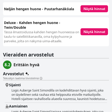
Neljän hengen huone - Puutarhanäköala
Näytä hinnat
Deluxe - Kahden hengen huone -
Twin/Double
Tässä ilmastoidussa kahden hengen huoneessa on
Näytä hinnat
taulu-tv satelliittikanavilla, oma kylpyhuone ja
parveke, jolta on näkymä uima-altaalle.
Vieraiden arvostelut
8.2
Erittäin hyvä
Arvostelut
Tekoälyn laatima tiivistelmä
Sijainti
Logis Auberge Saint Simondilla on kadehdittavan hyvä sijainti, joka
on täydellinen sekä rauhaa että helppoutta etsiville matkailijoille.
Hotelli sijaitsee rauhallisella alueella suuressa, kauniisti hoidetussa
puutarhassa, jossa on reheviä vanhoja puita ja huomattava uima-
Aamiainen
allas, mikä luo seesteisen ilmapiirin. Ympäristöön kuuluu ihastuttava
metsäinen puisto, joka parantaa rauhoittavaa ympäristöä. Vaikka
Logis Auberge Saint Simond tarjoaa aamiaiskokemuksen, joka saa