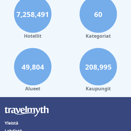
7,258,491
60
Hotellit
Kategoriat
49,804
208,995
Alueet
Kaupungit
Yleistä
Lehdistö