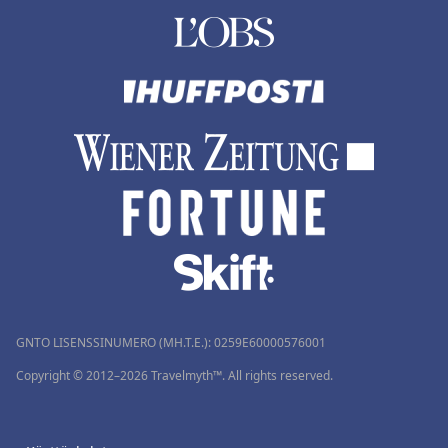
GNTO LISENSSINUMERO (MH.T.E.): 0259Ε60000576001
Copyright © 2012–2026 Travelmyth™. All rights reserved.