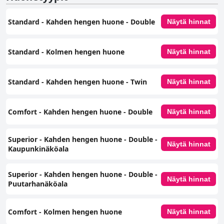
viehättävän, rauhallisen ja vieraanvaraisen loman, jossa on erinomainen
ruokailu, puhtaat ja mukavat majoitustilat sekä kutsuva uima-allas, joita
Standard - Kahden hengen huone - Double
kaikkia täydentää ystävällinen ja huomaavainen henkilökunta.
Näytä hinnat
Standard - Kolmen hengen huone
Näytä hinnat
Standard - Kahden hengen huone - Twin
Näytä hinnat
Comfort - Kahden hengen huone - Double
Näytä hinnat
Superior - Kahden hengen huone - Double -
Näytä hinnat
Kaupunkinäköala
Superior - Kahden hengen huone - Double -
Näytä hinnat
Puutarhanäköala
Comfort - Kolmen hengen huone
Näytä hinnat