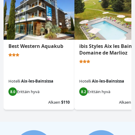
Best Western Aquakub
ibis Styles Aix les Bains
Domaine de Marlioz
Hotelli
Aix-les-Bainsissa
Hotelli
Aix-les-Bainsissa
Erittäin hyvä
Erittäin hyvä
8.0
8.2
Alkaen
$110
Alkaen
$