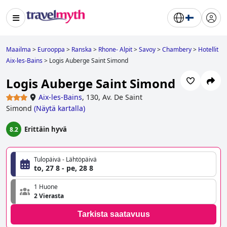
Maailma
>
Eurooppa
>
Ranska
>
Rhone- Alpit
>
Savoy
>
Chambery
>
Hotellit
Aix-les-Bains
>
Logis Auberge Saint Simond
Logis Auberge Saint Simond
Aix-les-Bains
,
130, Av. De Saint
Simond
(
Näytä kartalla
)
Erittäin hyvä
8.2
Tulopäivä - Lähtöpäivä
to, 27 8 - pe, 28 8
1 Huone
2 Vierasta
Tarkista saatavuus