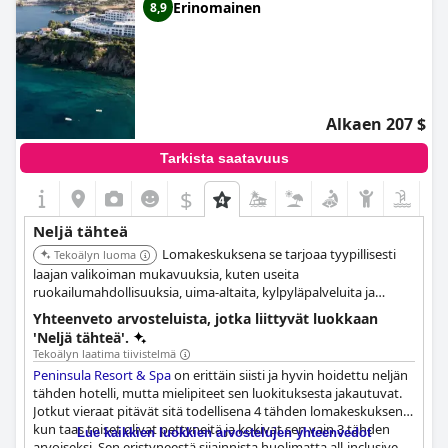
Erinomainen
8,9
Alkaen 207 $
Tarkista saatavuus
$
Neljä tähteä
Lomakeskuksena se tarjoaa tyypillisesti
Tekoälyn luoma
laajan valikoiman mukavuuksia, kuten useita
ruokailumahdollisuuksia, uima-altaita, kylpyläpalveluita ja
vapaa-ajan aktiviteetteja, tarjoten mukavan ja hyvin varustellun
Yhteenveto arvosteluista, jotka liittyvät luokkaan
kokemuksen. "Spa"-nimitys osoittaa lisäksi keskittymistä
'Neljä tähteä'.
rentoutumiseen ja korkealaatuiseen palveluun.
Tekoälyn laatima tiivistelmä
Peninsula Resort & Spa
on erittäin siisti ja hyvin hoidettu neljän
tähden hotelli, mutta mielipiteet sen luokituksesta jakautuvat.
Jotkut vieraat pitävät sitä todellisena 4 tähden lomakeskuksena,
kun taas toiset olivat pettyneitä ja kokivat sen vain 3 tähden
Lue kaikkien luokkien arvostelujen yhteenvedot
arvoiseksi. Sen eristyneestä sijainnista huolimatta all-inclusive-