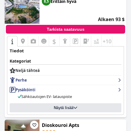
Erittäin hyvä
8,5
Alkaen 93 $
Tarkista saatavuus
$
+10
Tiedot
Kategoriat
Neljä tähteä
Perhe
Pysäköinti
Sähköautojen EV- latauspiste
Näytä lisää
Dioskouroi Apts