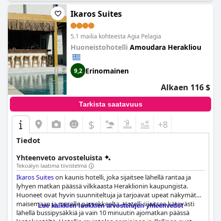
Ikaros Suites
5.1 mailia kohteesta Agia Pelagia
Huoneistohotelli
Amoudara Herakliou
Erinomainen
9,2
Alkaen 116 $
Tarkista saatavuus
$
+8
Tiedot
Yhteenveto arvosteluista
Tekoälyn laatima tiivistelmä
Ikaros Suites
on kaunis hotelli, joka sijaitsee lähellä rantaa ja
lyhyen matkan päässä vilkkaasta Heraklionin kaupungista.
Huoneet ovat hyvin suunniteltuja ja tarjoavat upeat näkymät
maisemaan ja merelle parvekkeelta. Hotelli sijaitsee kätevästi
Lue kaikkien luokkien arvostelujen yhteenvedot
lähellä bussipysäkkiä ja vain 10 minuutin ajomatkan päässä