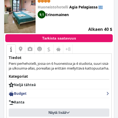
Huoneistohotelli
Agia Pelagiassa
Erinomainen
9,1
Alkaen 40 $
Tarkista saatavuus
$
+8
Tiedot
Pieni perhehotelli, jossa on 6 huoneistoa ja 4 studiota, suuri sisä-
ja ulkouima-allas, poreallas ja erittäin miellyttävä kattopuutarha.
Kategoriat
Neljä tähteä
Budget
Ranta
Näytä lisää