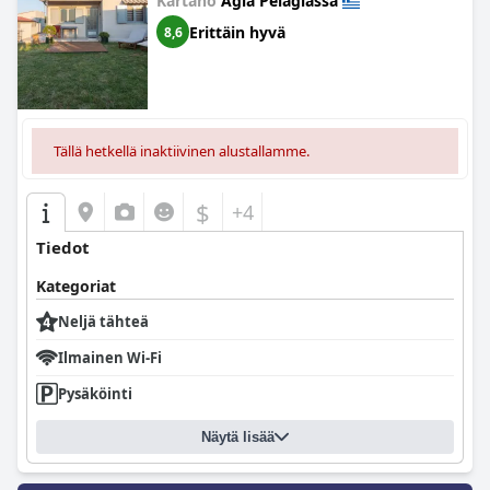
Kartano
Agia Pelagiassa
Erittäin hyvä
8,6
Tällä hetkellä inaktiivinen alustallamme.
$
+4
Tiedot
Kategoriat
Neljä tähteä
Ilmainen Wi-Fi
Pysäköinti
Näytä lisää