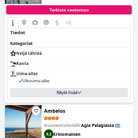
Tarkista saatavuus
$
+6
Tiedot
Kategoriat
Neljä tähteä
Ranta
Uima-allas
Ulkouima-allas
Näytä lisää
Ambelos
Huoneistohotelli
Agia Pelagiassa
Erinomainen
9,2