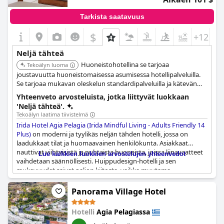
Tarkista saatavuus
$
+12
Neljä tähteä
Huoneistohotellina se tarjoaa
Tekoälyn luoma
joustavuutta huoneistomaisessa asumisessa hotellipalveluilla.
Se tarjoaa mukavan oleskelun standardipalveluilla ja kätevän
sijainnin Agia Pelagiassa.
Yhteenveto arvosteluista, jotka liittyvät luokkaan
'Neljä tähteä'.
Tekoälyn laatima tiivistelmä
Irida Hotel Agia Pelagia (Irida Mindful Living - Adults Friendly 14
Plus)
on moderni ja tyylikäs neljän tähden hotelli, jossa on
laadukkaat tilat ja huomaavainen henkilökunta. Asiakkaat
nauttivat viihtyisistä ja puhtaista huoneista, joissa liinavaatteet
Lue kaikkien luokkien arvostelujen yhteenvedot
vaihdetaan säännöllisesti. Huippudesign-hotelli ja sen
mukavuudet saivat paljon kiitosta, vaikka muutama
negatiivinen kommentti koski hotellin kokoa ja sijaintia. Kaiken
kaikkiaan vieraat suosittelevat tätä hotellia miellyttävää
Panorama Village Hotel
oleskelua varten.
Hotelli
Agia Pelagiassa