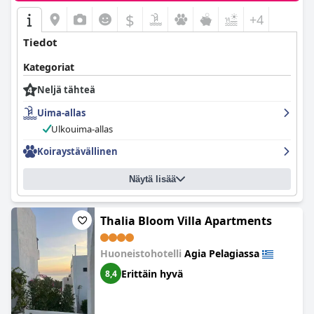
$
+4
Tiedot
Kategoriat
Neljä tähteä
Uima-allas
Ulkouima-allas
Koiraystävällinen
Näytä lisää
Thalia Bloom Villa Apartments
Huoneistohotelli
Agia Pelagiassa
Erittäin hyvä
8,4