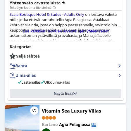
Yhteenveto arvosteluista
Tekoälyn laatima tiivistelmä
Scala Boutique Hotel & Suites - Adults Only
on loistava valinta
niille, jotka etsivät rantahotellia Agia Pelagiassa. Asiakkaat
kehuvat sijaintia, josta on helppo pääsy rannalle, ravintoloihin ja
kauppoihin. Merimaisemat ovat upeat, ja henkilökunta on
Lue kaikkien luokkien arvostelujen yhteenvedot
uskomattoman ystävällistä ja avuliasta, ja Maria ja Isabelle
saavat erityismaininnan. Huoneet ovat yksinkertaisia, mutta
siistejä ja hyvin varustettuja, ja niissä on mukavat
Kategoriat
vuodevaatteet ja tilava pohjaratkaisu. Ulkouima-allas on söpö ja
Neljä tähteä
riittävä, vaikkakin joidenkin vieraiden mielestä se on pienempi.
Kaiken kaikkiaan
Scala Boutique Hotel & Suites - Adults Only
Ranta
tarjoaa hyvää vastinetta rahalle ja on hyvä vaihtoehto siistiin ja
mukavaan majoitukseen lähellä rantaa.
Uima-allas
Lastenallas
Ulkouima-allas
Näytä lisää
Vitamin Sea Luxury Villas
Kartano
Agia Pelagiassa