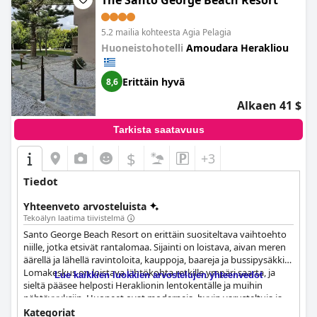
The Santo George Beach Resort
5.2 mailia kohteesta Agia Pelagia
Huoneistohotelli
Amoudara Herakliou
Erittäin hyvä
8,6
Alkaen 41 $
Tarkista saatavuus
$
+3
Tiedot
Yhteenveto arvosteluista
Tekoälyn laatima tiivistelmä
Santo George Beach Resort on erittäin suositeltava vaihtoehto
niille, jotka etsivät rantalomaa. Sijainti on loistava, aivan meren
äärellä ja lähellä ravintoloita, kauppoja, baareja ja bussipysäkkiä.
Lomakeskus on loistava lähtökohta retkille ympäri saarta, ja
Lue kaikkien luokkien arvostelujen yhteenvedot
sieltä pääsee helposti Heraklionin lentokentälle ja muihin
nähtävyyksiin. Huoneet ovat moderneja, hyvin varusteltuja ja
remontoituja, ja niistä on upeat näkymät merelle ja
Kategoriat