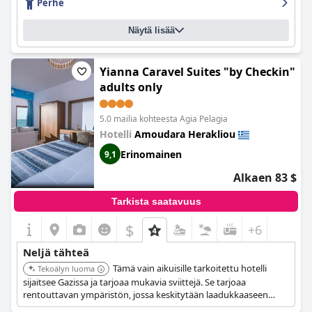
Perhe
Näytä lisää
Yianna Caravel Suites "by Checkin"
adults only
5.0 mailia kohteesta Agia Pelagia
Hotelli
Amoudara Herakliou
Erinomainen
9,1
Alkaen 83 $
Tarkista saatavuus
$
+6
Neljä tähteä
Tämä vain aikuisille tarkoitettu hotelli
Tekoälyn luoma
sijaitsee Gazissa ja tarjoaa mukavia sviittejä. Se tarjoaa
rentouttavan ympäristön, jossa keskitytään laadukkaaseen
palveluun.