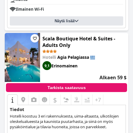
Ilmainen Wi-Fi
Näytä lisää
Scala Boutique Hotel & Suites -
Adults Only
Hotelli
Agia Pelagiassa
Erinomainen
9,1
Alkaen 59 $
Tarkista saatavuus
$
+7
Tiedot
Hotelli koostuu 3 eri rakennuksesta, uima-altaasta, ulkotilojen
oleskelualueesta ja kauniista puutarhasta, ja siinä on myös
pysäköintialue ja tilavia huoneita, joissa on parvekkeet.