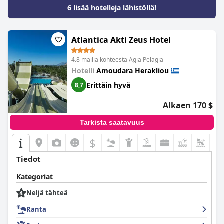
6 lisää hotelleja lähistöllä!
Atlantica Akti Zeus Hotel
4.8 mailia kohteesta Agia Pelagia
Hotelli
Amoudara Herakliou
Erittäin hyvä
8,7
Alkaen 170 $
Tarkista saatavuus
$
Tiedot
Kategoriat
Neljä tähteä
Ranta