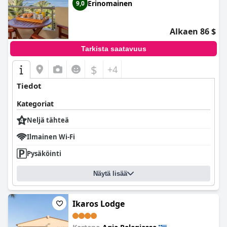
Erinomainen
9,0
Alkaen 86 $
Tarkista saatavuus
$
+4
Tiedot
Kategoriat
Neljä tähteä
Ilmainen Wi-Fi
Pysäköinti
Näytä lisää
Ikaros Lodge