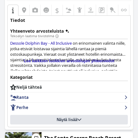
$
Tiedot
Yhteenveto arvosteluista
Tekoälyn laatima tiivistelmä
Dessole Dolphin Bay - All Inclusive
on erinomainen valinta niille,
jotka etsivät loistavaa sijaintia lähellä rantaa ja pieniä
ostoskaupunkeja. Vieraat ovat ylistäneet hotellin erinomaista
sijaintia ja läheisyyttä lentokentälle, mikä tekee kuljetuksesta
Lue kaikkien luokkien arvostelujen yhteenvedot
stressitöntä. Vaikka joillakin vierailla oli ristiriitaisia tunteita
illallisvaihtoehdoista, toiset nauttivat all inclusive -pakettiin
kuuluvasta tavernityylisestä ateriasta. Huoneet saattavat olla
Kategoriat
yksinkertaisia ja joissain tapauksissa vanhanaikaisia, mutta
Neljä tähteä
jotkut matkailijat pitivät oleskeluaan mukavana ja
vuodevaatteita laadukkaina. Hotellin henkilökuntaa kuvailtiin
Ranta
ystävälliseksi, reagoivaksi, kohteliaaksi ja innostuneet vieraat
suosittelivat sitä lämpimästi.
Dessole Dolphin Bay - All Inclusive
n
Perhe
ranta on monien vieraiden kohokohta suoran rannan pääsyn ja
puhtaan veden ansiosta. Kaiken kaikkiaan tämä lomakeskus on
Näytä lisää
erinomainen valinta niille, jotka etsivät rentouttavaa ja
nautinnollista lomaa.