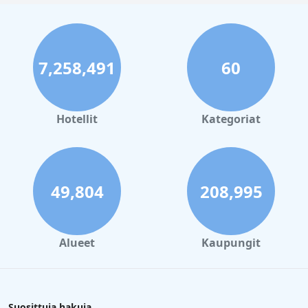
7,258,491
60
Hotellit
Kategoriat
49,804
208,995
Alueet
Kaupungit
Suosittuja hakuja