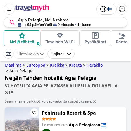
Agia Pelagia, Neljä tähteä
Lisää päivämäärät
2 Vierasta
1 Huone
Neljä tähteä
Ilmainen Wi-Fi
Pysäköinti
Ranta
Hintaluokka
Lajittelu
Maailma
>
Eurooppa
>
Kreikka
>
Kreeta
>
Heraklio
>
Agia Pelagia
Neljän Tähden hotellit Agia Pelagia
33 HOTELLIA AGIA PELAGIASSA ALUEELLA TAI LAHELLA
SITA
Saamamme palkkiot voivat vaikuttaa sijoitukseen.
Peninsula Resort & Spa
Lomakeskus
Agia Pelagiassa