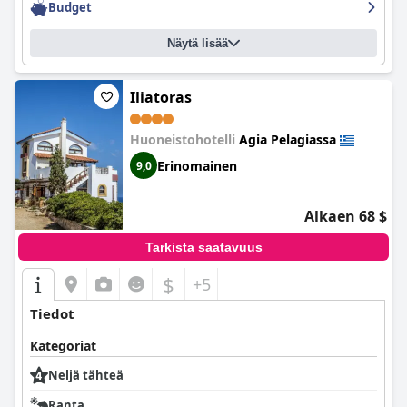
Budget
Näytä lisää
Iliatoras
Huoneistohotelli
Agia Pelagiassa
Erinomainen
9,0
Alkaen 68 $
Tarkista saatavuus
$
+5
Tiedot
Kategoriat
Neljä tähteä
Ranta