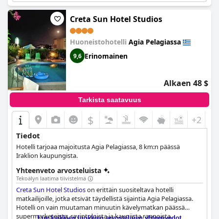
Creta Sun Hotel Studios
Huoneistohotelli
Agia Pelagiassa
Erinomainen
9,6
Alkaen 48 $
Tarkista saatavuus
$
+2
Tiedot
Hotelli tarjoaa majoitusta Agia Pelagiassa, 8 km:n päässä
Iraklion kaupungista.
Yhteenveto arvosteluista
Tekoälyn laatima tiivistelmä
Creta Sun Hotel Studios
on erittäin suositeltava hotelli
matkailijoille, jotka etsivät täydellistä sijaintia Agia Pelagiassa.
Hotelli on vain muutaman minuutin kävelymatkan päässä
supermarketeista, ravintoloista ja kauniista rannoista.
Lue kaikkien luokkien arvostelujen yhteenvedot