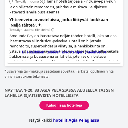
Tämä hotelli tarjoaa all-inclusive-palvelun
Tekoälyn luoma
ja on hiljattain remontoitu, puhdas ja mukava. Se sijaitsee
kätevästi lähellä bussiasemaa.
Yhteenveto arvosteluista, jotka liittyvät luokkaan
'Neljä tähteä'.
Tekoälyn laatima tiivistelmä
Amounda Bay on ihastuttava neljän tähden hotelli, joka tarjoaa
ihastuttavaa all inclusive -palvelua. Hotelli on hiljattain
remontoitu, superpuhdas ja viihtyisä, ja henkilökunta on
ystävällistä ja huomaavaista. Hotelli sijaitsee täydellisellä paikalla
Lue kaikkien luokkien arvostelujen yhteenvedot
Iraklionissa, ja bussiasema on lähellä, joten se on loistava
vaihtoehto matkailijoille. Huolimatta siitä, että jotkut arvostelijat
mainitsevat pettymyksen tuottavan aamiaisen ja yksityisen
*Lisäveroja tai -maksuja saatetaan soveltaa. Tarkista lopullinen hinta
pääsyn puuttumisen merelle, useimmat vieraat suosittelevat
ennen varauksen tekemistä.
hotellia lämpimästi. Monet kutsuvat sitä parhaaksi neljän
tähden hotelliksi, jossa he ovat koskaan yöpyneet, ja kehuvat
erinomaista palvelua ja tiloja. Vaikka joidenkin mielestä ruoka ja
NAYTTAA 1-20, 33 AGIA PELAGIASSA ALUEELLA TAI SEN
viihde kaipaisivat parannusta, hotellia pidetään yleisesti ottaen
LAHELLA SIJAITSEVISTA HOTELLEISTA
huippuvalintana rentouttavaan ja nautinnolliseen oleskeluun.
Katso lisää hotelleja
Näytä kaikki
hotellit Agia Pelagiassa