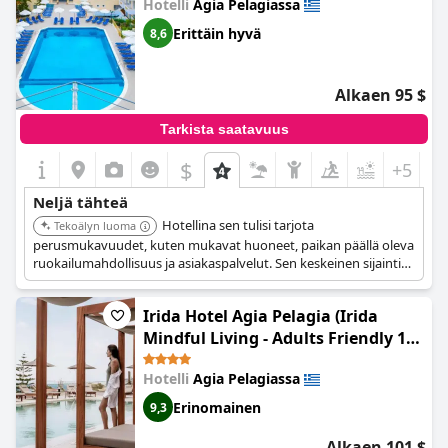
Hotelli
Agia Pelagiassa
Erittäin hyvä
8,6
Alkaen 95 $
Tarkista saatavuus
$
+5
Neljä tähteä
Hotellina sen tulisi tarjota
Tekoälyn luoma
perusmukavuudet, kuten mukavat huoneet, paikan päällä oleva
ruokailumahdollisuus ja asiakaspalvelut. Sen keskeinen sijainti
Agia Pelagiassa viittaa kätevään pääsyyn paikallisiin
nähtävyyksiin.
Irida Hotel Agia Pelagia (Irida
Mindful Living - Adults Friendly 14
Plus)
Hotelli
Agia Pelagiassa
Erinomainen
9,3
Alkaen 101 $