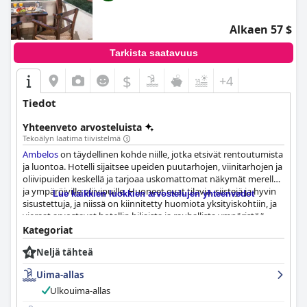
Alkaen 57 $
Tarkista saatavuus
$
+4
Tiedot
Yhteenveto arvosteluista
Tekoälyn laatima tiivistelmä
Ambelos
on täydellinen kohde niille, jotka etsivät rentoutumista
ja luontoa. Hotelli sijaitsee upeiden puutarhojen, viinitarhojen ja
oliivipuiden keskellä ja tarjoaa uskomattomat näkymät merelle
ja ympäröiville oliivipuille. Huoneet ovat tilavia, siistejä ja hyvin
Lue kaikkien luokkien arvostelujen yhteenvedot
sisustettuja, ja niissä on kiinnitetty huomiota yksityiskohtiin, ja
vieraat arvostavat hotellin hiljaista ja rauhallista ympäristöä.
Henkilökunta on uskomattoman ystävällistä ja avuliasta, ja
Kategoriat
vastaanoton Andreas on aina valmis auttamaan. Hotellissa on
Neljä tähteä
suuri uima-allas, jossa on runsaasti sänkyjä ja sateenvarjoja, ja se
pidetään aina erittäin siistinä, mikä tekee siitä loistavan lisän
Uima-allas
hotellille. Kaiken kaikkiaan oleskelu
Ambelos
issa tarjoaa kaiken,
mitä tarvitaan upeaan lomaan, ja lisäbonuksena on kaunis ja
Ulkouima-allas
rauhallinen uima-allas.