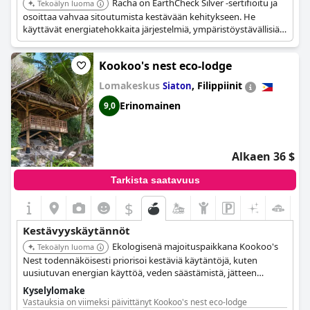
Racha on EarthCheck Silver -sertifioitu ja
Kierrätysastiat vierashuoneissa
Tekoälyn luoma
Ei kertakäyttömukeja/-laseja, -lautasia ja -ruokailuvälineitä.
osoittaa vahvaa sitoutumista kestävään kehitykseen. He
Orgaaninen jäte kompostoidaan
käyttävät energiatehokkaita järjestelmiä, ympäristöystävällisiä
Suurin osa aterioiden valmistuksessa käytetyistä ainesosista on
puhdistusaineita ja ovat poistaneet kertakäyttömuovit.
paikallisesti tuotettuja.
Lomakeskus toteuttaa myös kattavaa jätehuoltoa, mukaan
Ravintolassa on tarjolla vaihtoehtoinen menu kasvisruokavaliota
Kookoo's nest eco-lodge
lukien ruokajätteen muuntamisen biopolttoaineeksi ja
noudattaville.
kierrätyksen, sekä säästää vettä sadeveden keräämisen ja
Energiakatselmus tehdään vähintään kerran viidessä vuodessa.
Lomakeskus
,
Filippiinit
Siaton
jäteveden käsittelyn avulla kasteluun.
Erinomainen
9,0
Alkaen 36 $
Tarkista saatavuus
$
Kestävyyskäytännöt
Ekologisenä majoituspaikkana Kookoo's
Tekoälyn luoma
Nest todennäköisesti priorisoi kestäviä käytäntöjä, kuten
uusiutuvan energian käyttöä, veden säästämistä, jätteen
vähentämistä ja paikallisten yhteisöjen tukemista. He voivat
Kyselylomake
tarjota ekoturistimatkoja ja koulutusohjelmia
Vastauksia on viimeksi päivittänyt Kookoo's nest eco-lodge