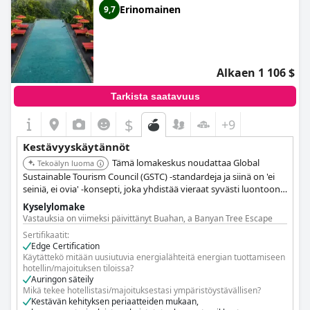
Erinomainen
9,7
Alkaen 1 106 $
Tarkista saatavuus
$
+9
Kestävyyskäytännöt
Tämä lomakeskus noudattaa Global
Tekoälyn luoma
Sustainable Tourism Council (GSTC) -standardeja ja siinä on 'ei
seiniä, ei ovia' -konsepti, joka yhdistää vieraat syvästi luontoon.
Se on rakennettu kierrätetystä Ulin-puusta ja nopeasti
Kyselylomake
kasvavasta bambusta, välttäen raskaita koneita. Lomakeskus
Vastauksia on viimeksi päivittänyt Buahan, a Banyan Tree Escape
toteuttaa nollahukka-, maatilalta pöytään -kulinaarista filosofiaa
Sertifikaatit:
nollakilometrin keittiöaloitteella.
Edge Certification
Käytättekö mitään uusiutuvia energialähteitä energian tuottamiseen
hotellin/majoituksen tiloissa?
Auringon säteily
Mikä tekee hotellistasi/majoituksestasi ympäristöystävällisen?
Kestävän kehityksen periaatteiden mukaan,