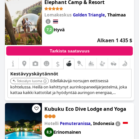
Elephant Camp & Resort
Lomakeskus
,
Thaimaa
Golden Triangle
Hyvä
7,2
Alkaen 1 435 $
Tarkista saatavuus
$
Kestävyyskäytännöt
Edelläkävijä norsujen eettisessä
Tekoälyn luoma
kohtelussa. Heillä on kehittynyt aurinkopaneelijärjestelmä, joka
kattaa kaikki kattotilat ja hyödyntää auringon energiaa,
muuttaen sen arvokkaaksi resurssiksi, joka vähentää
merkittävästi heidän hiilijalanjälkeään. Lomakeskuksella on
Kubuku Eco Dive Lodge and Yoga
myös oma paikan päällä oleva yrtti- ja vihannespuutarha, joka
toimittaa keittiöön kaikkea kausivihanneksista luomuhunajaan
ja vapaan kanan muniin.
Hotelli
,
Indonesia
Pemuteranissa
Erinomainen
8,9