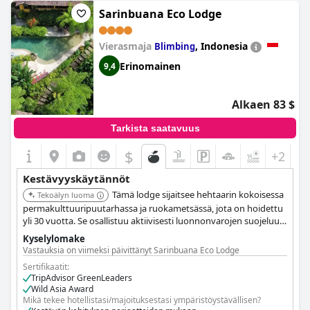
saavat virtansa 60 kWp:n aurinkokennoista. Se on tunnustettu
Sarinbuana Eco Lodge
Aasian johtavaksi vihreäksi hotelliksi.
Vierasmaja
,
Indonesia
Blimbing
Erinomainen
9,4
Alkaen 83 $
Tarkista saatavuus
$
+2
Kestävyyskäytännöt
Tämä lodge sijaitsee hehtaarin kokoisessa
Tekoälyn luoma
permakulttuuripuutarhassa ja ruokametsässä, jota on hoidettu
yli 30 vuotta. Se osallistuu aktiivisesti luonnonvarojen suojeluun,
mukaan lukien elinympäristöjen suojelu ja puiden istutus. Se
Kyselylomake
käyttää uusiutuvia energialähteitä (aurinkojärjestelmä
Vastauksia on viimeksi päivittänyt Sarinbuana Eco Lodge
kolmannekseen tarpeista), toteuttaa jätteiden
Sertifikaatit:
vähentämisstrategioita ja hankkii paikallista ja luomuruokaa.
TripAdvisor GreenLeaders
Wild Asia Award
Mikä tekee hotellistasi/majoituksestasi ympäristöystävällisen?