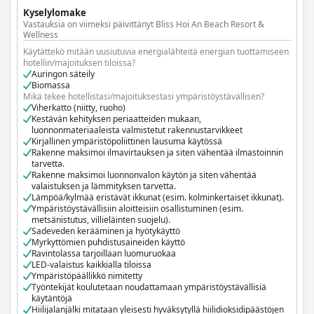
WC-paperi, joka on valmistettu kloorivalkaisemattomasta
He ovat luopuneet kertakäyttöisistä kylpyhuonetarvikkeista ja
Kyselylomake
paperista tai jolle on myönnetty ympäristömerkki.
keskittyvät ruokahävikin vähentämiseen sekä paikallisten
Vastauksia on viimeksi päivittänyt Bliss Hoi An Beach Resort &
Jätteet erotellaan vähintään kolmeen luokkaan
yhteisöjen tukemiseen.
Wellness
Kierrätysastiat vierashuoneissa
Ei kertakäyttömukeja/-laseja, -lautasia ja -ruokailuvälineitä.
Käytättekö mitään uusiutuvia energialähteitä energian tuottamiseen
Orgaaninen jäte kompostoidaan
hotellin/majoituksen tiloissa?
Nollaenergiarakennus (nolla nettoenergiankulutus vuositasolla).
Auringon säteily
Nollahukka (jätteettömyys) hotelli/majoituspaikka
Biomassa
Automaattinen järjestelmä tai avainkortti, joka sammuttaa valot ja
Mikä tekee hotellistasi/majoituksestasi ympäristöystävällisen?
sähkölaitteet, kun vieraat poistuvat huoneesta.
Viherkatto (niitty, ruoho)
Ilmastointi ja lämmitys kytkeytyvät automaattisesti pois päältä,
Kestävän kehityksen periaatteiden mukaan,
kun ikkunat ovat auki.
luonnonmateriaaleista valmistetut rakennustarvikkeet
Suurin osa aterioiden valmistuksessa käytetyistä ainesosista on
Kirjallinen ympäristöpoliittinen lausuma käytössä
paikallisesti tuotettuja.
Rakenne maksimoi ilmavirtauksen ja siten vähentää ilmastoinnin
Ravintolassa on tarjolla vaihtoehtoinen menu kasvisruokavaliota
tarvetta.
noudattaville.
Rakenne maksimoi luonnonvalon käytön ja siten vähentää
Energiakatselmus tehdään vähintään kerran viidessä vuodessa.
valaistuksen ja lämmityksen tarvetta.
Lämpöä/kylmää eristävät ikkunat (esim. kolminkertaiset ikkunat).
Ympäristöystävällisiin aloitteisiin osallistuminen (esim.
metsänistutus, villieläinten suojelu).
Sadeveden kerääminen ja hyötykäyttö
Myrkyttömien puhdistusaineiden käyttö
Ravintolassa tarjoillaan luomuruokaa
LED-valaistus kaikkialla tiloissa
Ympäristöpäällikkö nimitetty
Työntekijät koulutetaan noudattamaan ympäristöystävällisiä
käytäntöjä
Hiilijalanjälki mitataan yleisesti hyväksytyllä hiilidioksidipäästöjen