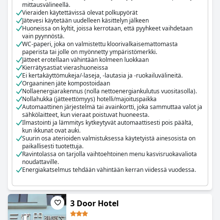
mittausvälineellä.
Vieraiden käytettävissä olevat polkupyörät
Jätevesi käytetään uudelleen käsittelyn jälkeen
Huoneissa on kyltit, joissa kerrotaan, että pyyhkeet vaihdetaan
vain pyynnöstä.
WC-paperi, joka on valmistettu kloorivalkaisemattomasta
paperista tai jolle on myönnetty ympäristömerkki.
Jätteet erotellaan vähintään kolmeen luokkaan
Kierrätysastiat vierashuoneissa
Ei kertakäyttömukeja/-laseja, -lautasia ja -ruokailuvälineitä.
Orgaaninen jäte kompostoidaan
Nollaenergiarakennus (nolla nettoenergiankulutus vuositasolla).
Nollahukka (jätteettömyys) hotelli/majoituspaikka
Automaattinen järjestelmä tai avainkortti, joka sammuttaa valot ja
sähkölaitteet, kun vieraat poistuvat huoneesta.
Ilmastointi ja lämmitys kytkeytyvät automaattisesti pois päältä,
kun ikkunat ovat auki.
Suurin osa aterioiden valmistuksessa käytetyistä ainesosista on
paikallisesti tuotettuja.
Ravintolassa on tarjolla vaihtoehtoinen menu kasvisruokavaliota
noudattaville.
Energiakatselmus tehdään vähintään kerran viidessä vuodessa.
3 Door Hotel