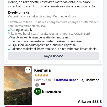
House, on rakennettu kestävistä materiaaleista ja minimoi
virrankulutuksen luopumalla ilmastoinnista ja televisioista. Se
vähentää muovijätettä tarjoamalla suodatettua vettä huoneissa
Kyselylomake
ja yleisissä tiloissa. Lomakeskus suojelee aktiivisesti
Vastauksia on viimeksi päivittänyt Our Jungle House
omistuksessaan olevaa sademetsää, istuttaa puita uudelleen ja
Käytättekö mitään uusiutuvia energialähteitä energian tuottamiseen
sillä on luomutila. Se tukee ympäristökasvatusta paikallisille
hotellin/majoituksen tiloissa?
lapsille ja edistää paikallista taloutta palkkaamalla paikallista
Auringon säteily
henkilökuntaa.
Mikä tekee hotellistasi/majoituksestasi ympäristöystävällisen?
Kestävän kehityksen periaatteiden mukaan,
luonnonmateriaaleista valmistetut rakennustarvikkeet
Kirjallinen ympäristöpoliittinen lausuma käytössä
Rakenne maksimoi ilmavirtauksen ja siten vähentää ilmastoinnin
tarvetta.
Näytä lisää
Rakenne maksimoi luonnonvalon käytön ja siten vähentää
valaistuksen ja lämmityksen tarvetta.
Ympäristöystävällisiin aloitteisiin osallistuminen (esim.
metsänistutus, villieläinten suojelu).
Keemala
Myrkyttömien puhdistusaineiden käyttö
Ravintolassa tarjoillaan luomuruokaa
LED-valaistus kaikkialla tiloissa
Lomakeskus
,
Thaimaa
Kamala Beachilla
Ympäristöpäällikkö nimitetty
Työntekijät koulutetaan noudattamaan ympäristöystävällisiä
käytäntöjä
Erinomainen
9,2
Vessat huuhtelevat max. 6 litraa huuhtelua kohti.
Huoneissa on kyltit, joissa kerrotaan, että pyyhkeet vaihdetaan
Alkaen 483 $
vain pyynnöstä.
Jätteet erotellaan vähintään kolmeen luokkaan