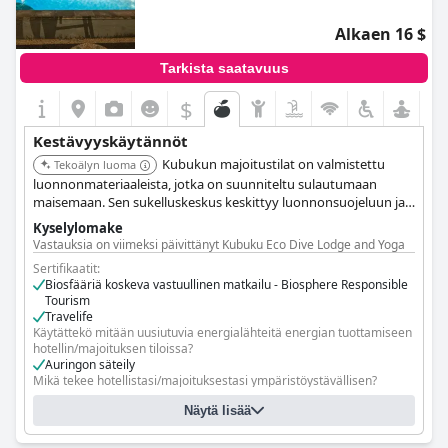
Alkaen 16 $
Tarkista saatavuus
$
Kestävyyskäytännöt
Kubukun majoitustilat on valmistettu
Tekoälyn luoma
luonnonmateriaaleista, jotka on suunniteltu sulautumaan
maisemaan. Sen sukelluskeskus keskittyy luonnonsuojeluun ja
kestäviin käytäntöihin. Lodge tuottaa 30 % omista
Kyselylomake
luomuvihanneksistaan ja -hedelmistään ja tarjoaa ilmaisen
Vastauksia on viimeksi päivittänyt Kubuku Eco Dive Lodge and Yoga
veden täytön muovien poistamiseksi ja kierrättää orgaanista
Sertifikaatit:
materiaalia.
Biosfääriä koskeva vastuullinen matkailu - Biosphere Responsible
Tourism
Travelife
Käytättekö mitään uusiutuvia energialähteitä energian tuottamiseen
hotellin/majoituksen tiloissa?
Auringon säteily
Mikä tekee hotellistasi/majoituksestasi ympäristöystävällisen?
Kestävän kehityksen periaatteiden mukaan,
Näytä lisää
luonnonmateriaaleista valmistetut rakennustarvikkeet
Kirjallinen ympäristöpoliittinen lausuma käytössä
Rakenne maksimoi ilmavirtauksen ja siten vähentää ilmastoinnin