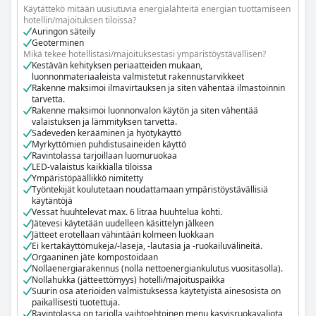
ympäristötietoisuuden edistämiseksi.
Käytättekö mitään uusiutuvia energialähteitä energian tuottamiseen
hotellin/majoituksen tiloissa?
Auringon säteily
Geoterminen
Mikä tekee hotellistasi/majoituksestasi ympäristöystävällisen?
Kestävän kehityksen periaatteiden mukaan,
luonnonmateriaaleista valmistetut rakennustarvikkeet
Rakenne maksimoi ilmavirtauksen ja siten vähentää ilmastoinnin
tarvetta.
Rakenne maksimoi luonnonvalon käytön ja siten vähentää
valaistuksen ja lämmityksen tarvetta.
Sadeveden kerääminen ja hyötykäyttö
Myrkyttömien puhdistusaineiden käyttö
Ravintolassa tarjoillaan luomuruokaa
LED-valaistus kaikkialla tiloissa
Ympäristöpäällikkö nimitetty
Työntekijät koulutetaan noudattamaan ympäristöystävällisiä
käytäntöjä
Vessat huuhtelevat max. 6 litraa huuhtelua kohti.
Jätevesi käytetään uudelleen käsittelyn jälkeen
Jätteet erotellaan vähintään kolmeen luokkaan
Ei kertakäyttömukeja/-laseja, -lautasia ja -ruokailuvälineitä.
Orgaaninen jäte kompostoidaan
Nollaenergiarakennus (nolla nettoenergiankulutus vuositasolla).
Nollahukka (jätteettömyys) hotelli/majoituspaikka
Suurin osa aterioiden valmistuksessa käytetyistä ainesosista on
paikallisesti tuotettuja.
Ravintolassa on tarjolla vaihtoehtoinen menu kasvisruokavaliota