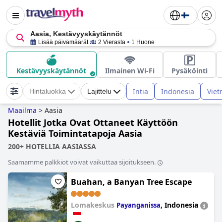
Aasia, Kestävyyskäytännöt
Lisää päivämäärät
2 Vierasta
1 Huone
Kestävyyskäytännöt
Ilmainen Wi-Fi
Pysäköinti
Intia
Indonesia
Vie
Hintaluokka
Lajittelu
Maailma
>
Aasia
Hotellit Jotka Ovat Ottaneet Käyttöön
Kestäviä Toimintatapoja Aasia
200+ HOTELLIA AASIASSA
Saamamme palkkiot voivat vaikuttaa sijoitukseen.
Buahan, a Banyan Tree Escape
Lomakeskus
,
Indonesia
Payanganissa