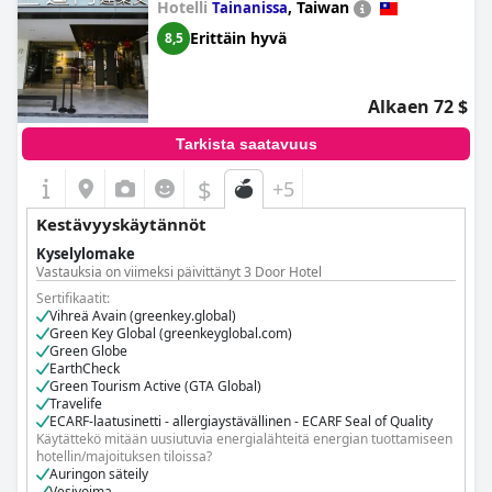
Hotelli
,
Taiwan
Tainanissa
Erittäin hyvä
8,5
Alkaen 72 $
Tarkista saatavuus
$
+5
Kestävyyskäytännöt
Kyselylomake
Vastauksia on viimeksi päivittänyt 3 Door Hotel
Sertifikaatit:
Vihreä Avain (greenkey.global)
Green Key Global (greenkeyglobal.com)
Green Globe
EarthCheck
Green Tourism Active (GTA Global)
Travelife
ECARF-laatusinetti - allergiaystävällinen - ECARF Seal of Quality
Käytättekö mitään uusiutuvia energialähteitä energian tuottamiseen
hotellin/majoituksen tiloissa?
Auringon säteily
Vesivoima