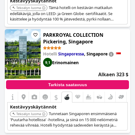
Kestävyyskäytännöt
Automaattinen järjestelmä tai avainkortti, joka sammuttaa valot ja
Tämä hotelli on kestävän matkailun
sähkölaitteet, kun vieraat poistuvat huoneesta.
Tekoälyn luoma
Ravintolassa on tarjolla vaihtoehtoinen menu kasvisruokavaliota
edelläkävijä, jolla on LEED- ja Green Globe -sertifikaatit. Se
noudattaville.
käsittelee ja hyödyntää 100 % jätevedestä, pyrkii nollaan
Energiakatselmus tehdään vähintään kerran viidessä vuodessa.
kaatopaikkajätteeseen ja säilyttää merkittävän metsäalueen
Haluaisitko korostaa, lisätä tai selventää jotakin?
Thank you for
kiinteistön ympärillä. Se hyödyntää sadeveden keräystä ja
PARKROYAL COLLECTION
aurinkopaneeleja vesi- ja energiatarpeisiin.
supporting and promoting such noble cause!
Pickering, Singapore
Hotelli
,
Singapore
Singaporessa
Erinomainen
9,1
Alkaen 323 $
Tarkista saatavuus
$
Kestävyyskäytännöt
Tunnetaan Singaporen ensimmäisenä
Tekoälyn luoma
'Puutarha hotellissa' -hotellina, ja siinä on 15 000 neliömetriä
rehevää vihreää. Hotelli hyödyntää sadeveden keräystä ja
NEWateria osana vedensäästötoimiaan, ja sen taivaskehät