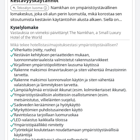
Kestävyyskäytännöt
the drawing board.
Namkhan on ympäristöystävällinen
Tekoälyn luoma
lomakeskus, joka oli alun perin luomutila, mikä korostaa sen
In the next step, our operational and consumption materials such as
sitoutumista kestäviin käytäntöihin alusta alkaen. Siellä on
plastic water bottles, plastic straws, small scale packaging and so on
toimiva luomutila, joka toimittaa merkittävän osan ravintolan
Kyselylomake
tuotteista, korostaen pellolta pöytään -lähestymistapaa.
have been miraculously taken from the menu.
Vastauksia on viimeksi päivittänyt The Namkhan, a Small Luxury
Lomakeskus hyödyntää aurinkoenergiaa, suljetun kierron
Hotel of the World
vesijärjestelmää ja metsänistutusohjelmaa. He priorisoivat myös
Even though we are situated in one water richest regions of the
Mikä tekee hotellistasi/majoituksestasi ympäristöystävällisen?
uusiutuvien ja paikallisesti hankittujen materiaalien käyttöä
Viherkatto (niitty, ruoho)
world, wasting and spoiling fresh water is more than a peculiar
rakentamisessa ja pyrkivät nollajätteeseen.
Kestävän kehityksen periaatteiden mukaan,
offense. From monitoring water flow and using water saving devices
luonnonmateriaaleista valmistetut rakennustarvikkeet
Kirjallinen ympäristöpoliittinen lausuma käytössä
like flow restrictors over using biodegradable soaps and detergents
Rakenne maksimoi ilmavirtauksen ja siten vähentää ilmastoinnin
and the separation and filtration of grey and black water through
tarvetta.
grease and settlement traps, Our Jungle Camp intents to keep its
Rakenne maksimoi luonnonvalon käytön ja siten vähentää
valaistuksen ja lämmityksen tarvetta.
water outflow into the environment as low as possible. We have
Lämpöä/kylmää eristävät ikkunat (esim. kolminkertaiset ikkunat).
managed to reduce water consumption in the past year by over 30%
Ympäristöystävällisiin aloitteisiin osallistuminen (esim.
with implementing simple water saving measures.
metsänistutus, villieläinten suojelu).
Sadeveden kerääminen ja hyötykäyttö
Myrkyttömien puhdistusaineiden käyttö
Gravity fed water allows us to keep large pump usage to a minimum,
Ravintolassa tarjoillaan luomuruokaa
LED-valaistus kaikkialla tiloissa
during the night, walkway and general light sources are operated
Ympäristöpäällikkö nimitetty
with timer and sensor devices to reduce unused electricity. By being
Työntekijät koulutetaan noudattamaan ympäristöystävällisiä
as close we are to one of the biggest hydroelectric dams of Thailand.
käytäntöjä
Vieraiden käytettävissä olevat polkupyörät