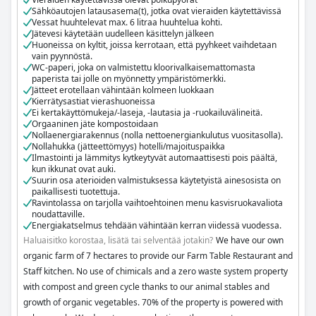
We consider our electricity purchase from a renewable energy
Sähköautojen latausasema(t), jotka ovat vieraiden käytettävissä
source and therefore have neglected the utilization of Solar- or
Vessat huuhtelevat max. 6 litraa huuhtelua kohti.
Photovoltaic systems. Nonetheless do we run our entrance sign
Jätevesi käytetään uudelleen käsittelyn jälkeen
Huoneissa on kyltit, joissa kerrotaan, että pyyhkeet vaihdetaan
lights on a small panel to teach the local children about this exciting
vain pyynnöstä.
form of electricity production. For all additional large consumption
WC-paperi, joka on valmistettu kloorivalkaisemattomasta
paperista tai jolle on myönnetty ympäristömerkki.
appliances, we have found reasonable gas operated substitutes or
Jätteet erotellaan vähintään kolmeen luokkaan
overall neglected their broader usage at the resort.
Kierrätysastiat vierashuoneissa
Ei kertakäyttömukeja/-laseja, -lautasia ja -ruokailuvälineitä.
Orgaaninen jäte kompostoidaan
With many of our day to day ingredients being farmed on our onsite
Nollaenergiarakennus (nolla nettoenergiankulutus vuositasolla).
Organic Farm, we have further managed to cut waste production
Nollahukka (jätteettömyys) hotelli/majoituspaikka
while educating our staff about farming vegetables, fruits and
Ilmastointi ja lämmitys kytkeytyvät automaattisesti pois päältä,
kun ikkunat ovat auki.
processing them into Thai and Foreign delicacies. Additionally, have
Suurin osa aterioiden valmistuksessa käytetyistä ainesosista on
we initiated a food forest, where local species of Durian, Mango,
paikallisesti tuotettuja.
Ravintolassa on tarjolla vaihtoehtoinen menu kasvisruokavaliota
Banana and other tropic species are displayed and saved for future
noudattaville.
seed saving.
Energiakatselmus tehdään vähintään kerran viidessä vuodessa.
Haluaisitko korostaa, lisätä tai selventää jotakin?
We have our own
With our new recycling building, we have created a dedicated space
organic farm of 7 hectares to provide our Farm Table Restaurant and
to introduce large scale composting, soil mixing and general waste
Staff kitchen. No use of chimicals and a zero waste system property
and trash separation. As usually here in Thailand, all created waste
with compost and green cycle thanks to our animal stables and
ends up at the same landfill, it is for us of utmost importance to
growth of organic vegetables. 70% of the property is powered with
separate recyclables already on our property. We have created an