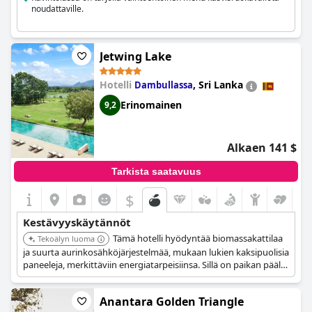
noudattaville.
Jetwing Lake
Hotelli
,
Sri Lanka
Dambullassa
Erinomainen
9,2
Alkaen 141 $
Tarkista saatavuus
$
Kestävyyskäytännöt
Tämä hotelli hyödyntää biomassakattilaa
Tekoälyn luoma
ja suurta aurinkosähköjärjestelmää, mukaan lukien kaksipuolisia
paneeleja, merkittäviin energiatarpeisiinsa. Sillä on paikan päällä
vedenpullotuslaitos, se käsittelee 100 % jätevedestä, käyttää
biokaasulaitosta ja tarjoaa opastettuja kestävän kehityksen
Anantara Golden Triangle
kierroksia vieraille.