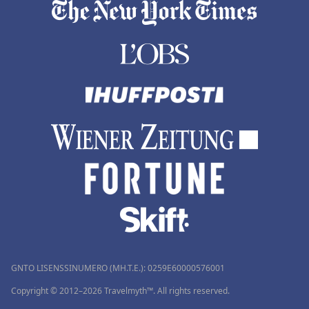
GNTO LISENSSINUMERO (MH.T.E.): 0259Ε60000576001
Copyright © 2012–2026 Travelmyth™. All rights reserved.