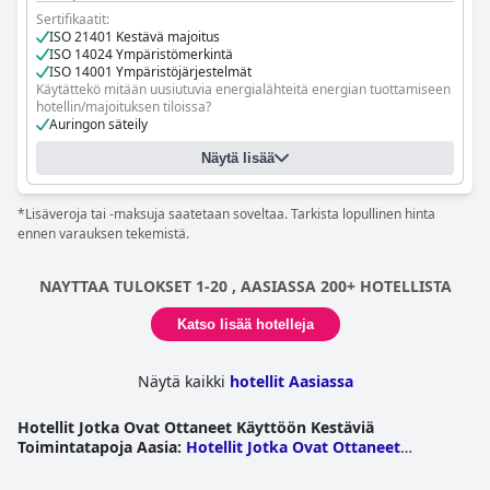
tunnustettu kestävän kehityksen ponnisteluistaan ja sijaitsee
Energiakatselmus tehdään vähintään kerran viidessä vuodessa.
Sertifikaatit:
trooppisella sademetsävyöhykkeellä.
ISO 21401 Kestävä majoitus
ISO 14024 Ympäristömerkintä
ISO 14001 Ympäristöjärjestelmät
Käytättekö mitään uusiutuvia energialähteitä energian tuottamiseen
hotellin/majoituksen tiloissa?
Auringon säteily
Vesivoima
Mikä tekee hotellistasi/majoituksestasi ympäristöystävällisen?
Näytä lisää
Kestävän kehityksen periaatteiden mukaan,
luonnonmateriaaleista valmistetut rakennustarvikkeet
Kirjallinen ympäristöpoliittinen lausuma käytössä
*Lisäveroja tai -maksuja saatetaan soveltaa. Tarkista lopullinen hinta
Rakenne maksimoi ilmavirtauksen ja siten vähentää ilmastoinnin
ennen varauksen tekemistä.
tarvetta.
Rakenne maksimoi luonnonvalon käytön ja siten vähentää
valaistuksen ja lämmityksen tarvetta.
NAYTTAA TULOKSET 1-20 , AASIASSA 200+ HOTELLISTA
Lämpöä/kylmää eristävät ikkunat (esim. kolminkertaiset ikkunat).
Ympäristöystävällisiin aloitteisiin osallistuminen (esim.
Katso lisää hotelleja
metsänistutus, villieläinten suojelu).
Sadeveden kerääminen ja hyötykäyttö
Myrkyttömien puhdistusaineiden käyttö
Näytä kaikki
hotellit Aasiassa
Ravintolassa tarjoillaan luomuruokaa
LED-valaistus kaikkialla tiloissa
Ympäristöpäällikkö nimitetty
Hotellit Jotka Ovat Ottaneet Käyttöön Kestäviä
Työntekijät koulutetaan noudattamaan ympäristöystävällisiä
Toimintatapoja Aasia
:
Hotellit Jotka Ovat Ottaneet
käytäntöjä
Käyttöön Kestäviä Toimintatapoja Intia
|
Hotellit Jotka
Vieraiden käytettävissä olevat polkupyörät
Ovat Ottaneet Käyttöön Kestäviä Toimintatapoja